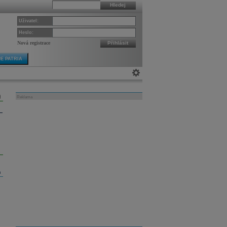
Hledej
Uživatel:
Heslo:
Nová registrace
Přihlásit
E PATRIA
Reklama
m