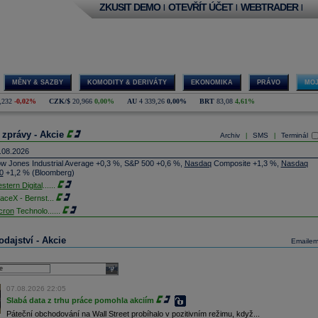
ZKUSIT DEMO
OTEVŘÍT ÚČET
WEBTRADER
|
|
|
MĚNY & SAZBY
KOMODITY & DERIVÁTY
EKONOMIKA
PRÁVO
MOJ
,232
-0,02%
CZK/$
20,966
0,00%
AU
4 339,26
0,00%
BRT
83,08
4,61%
 zprávy - Akcie
Archiv
SMS
Terminál
|
|
.08.2026
w Jones Industrial Average +0,3 %, S&P 500 +0,6 %,
Nasdaq
Composite +1,3 %,
Nasdaq
0
+1,2 % (Bloomberg)
stern Digital
......
aceX - Bernst
...
cron
Technolo
......
xon
Mobil - T
......
jem obchodů s akciemi na pražské burze za dnešní den je 0,831 mld. Kč. Průměrný objem
dajství - Akcie
Emaile
chodů za poslední rok je 0,665 mld. Kč.
ýšení výroby balistických střel ATACMS ve spolupráci s americkou firmou
Lockheed Martin
jakou dobu potrvá. Agentuře Reuters to řekl generální ředitel německé zbrojovky
Rheinmetall
select
min Papperger. Společná výroba s Lockheedem v Německu by podle něj mohla pomoci
plnit arzenál Spojeným státům, které mají zvýšenou spotřebu střel kvůli válce s Íránem
07.08.2026 22:05
TK)
Slabá data z trhu práce pomohla akciím
nocophillips
......
Páteční obchodování na Wall Street probíhalo v pozitivním režimu, když...