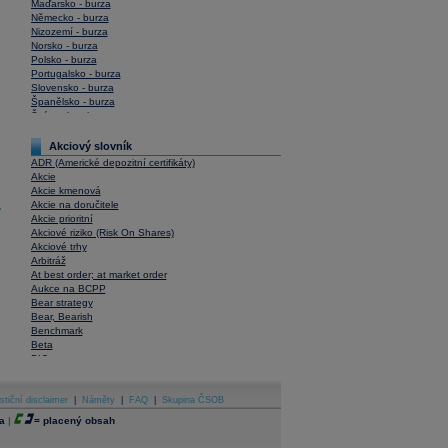
Maďarsko - burza
Německo - burza
Nizozemí - burza
Norsko - burza
Polsko - burza
Portugalsko - burza
Slovensko - burza
Španělsko - burza
Švýcarsko - burza
USA - burza
Akciový slovník
ADR (Americké depozitní certifikáty)
Akcie
Akcie kmenová
Akcie na doručitele
y
Akcie prioritní
Akciové riziko (Risk On Shares)
Akciové trhy
Arbitráž
At best order; at market order
Aukce na BCPP
Bear strategy
Bear, Bearish
Benchmark
Beta
BIC
Blokové obchody
Blue chips
stiční disclaimer
Bonita
|
Náměty
|
FAQ
|
Skupina ČSOB
Book To Bill Ratio
a
|
=
placený obsah
Book Value
Bookbuilding