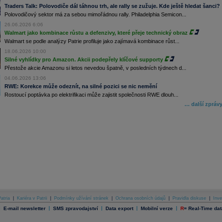
Traders Talk: Polovodiče dál táhnou trh, ale rally se zužuje. Kde ještě hledat šanci?
Polovodičový sektor má za sebou mimořádnou rally. Philadelphia Semicon...
26.06.2026 6:06
Walmart jako kombinace růstu a defenzivy, které přeje technický obraz
Walmart se podle analýzy Patrie profiluje jako zajímavá kombinace růst...
18.06.2026 10:00
Silné vyhlídky pro Amazon. Akcii podepřely klíčové supporty
Přestože akcie Amazonu si letos nevedou špatně, v posledních týdnech d...
04.06.2026 13:06
RWE: Korekce může odeznít, na silné pozici se nic nemění
Rostoucí poptávka po elektrifikaci může zajistit společnosti RWE dlouh...
… další zpráv
atria
|
Kariéra v Patrii
|
Podmínky užívání stránek
|
Ochrana osobních údajů
|
Pravidla diskuse
|
Inve
|
|
|
|
|
E-mail newsletter
SMS zpravodajství
Data export
Mobilní verze
R
=
Real-Time dat