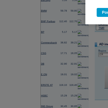
Barclays
5,16
5,16
07.08.2026
1,98
BMW
59,78
59,80
Název
Pou
ČEZ
-0,14
PHILIP
BNP Paribas
112,40
112,70
ERSTE
TMR
-0,48
BP
5,17
5,17
0,57
Commerzbank
38,82
39,21
AD in
-8,02
Region
CSG
17,71
18,05
0,50
DB
32,90
32,91
0,40
E.ON
19,01
19,02
-1,40
ERSTE AT
119,10
119,40
0,53
HSBC
15,29
15,29
-1,09
ING Group
30,45
30,65