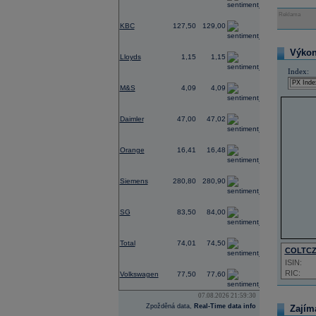
Reklama
0,55
KBC
127,50
129,00
0,39
Výkon 
Lloyds
1,15
1,15
Index:
0,57
M&S
4,09
4,09
0,68
Daimler
47,00
47,02
0,83
Orange
16,41
16,48
2,45
Siemens
280,80
280,90
-0,37
SG
83,50
84,00
-0,60
Total
74,01
74,50
COLTC
ISIN:
1,18
RIC:
Volkswagen
77,50
77,60
07.08.2026 21:59:30
Zpožděná data,
Real-Time data info
Zajím