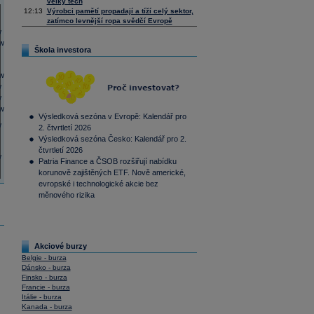
velký tech
12:13
Výrobci pamětí propadají a tíží celý sektor,
zatímco levnější ropa svědčí Evropě
Škola investora
Výsledková sezóna v Evropě: Kalendář pro
2. čtvrtletí 2026
Výsledková sezóna Česko: Kalendář pro 2.
čtvrtletí 2026
Patria Finance a ČSOB rozšiřují nabídku
korunově zajištěných ETF. Nově americké,
evropské i technologické akcie bez
měnového rizika
Akciové burzy
Belgie - burza
Dánsko - burza
Finsko - burza
Francie - burza
Itálie - burza
Kanada - burza