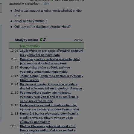
36 376,54
0,66
americkém akciovém t
Composite
...více
Index
Jedna zajímavost a jedna teorie předraženého
XETRA
trhu
Tecdax
4 068,78
1,69
Nový akciový normál?
Performance
index
Odkupy míří k dalšímu rekordu. Hurá?
Analýzy online
Archiv
Název analýzy
12:26
Závěr týdne je pro akcie převážně pozitivní
při vyčkávání na nová data
11:26
Paměťový sektor je brzda pro techy, trhy
jsou na tom dopoledne smíšeně
11:19
Geopolitika trhům svědčí, zatímco
výsledky sentimentu nepomohly
11:46
Techy fungují, ropa moc nezlobí a výsledky
trhům svědčí
11:24
Po depresi mánie. Polovodiče otočily a
dnešní pokračování růstu podpoří Amazon
11:15
Fed nezvyšuje sazby, ale nejistotu,
výsledky velkých techů jsou smíšené a
akcie převážně zelené
11:13
Erste zvýšila výhled i dlouhodobé cíle,
výnosy ale zaostaly za očekáváním trhu
11:12
Komerční banka překonala očekávání a
zlepšila výhled. Hlavní výnosy však
zůstávají pod tlakem
12:37
Klid na Blízkém východě skončil a SK
Hynix nepřesvědčil. Čeká se na Fed a