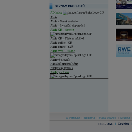
SEZNAM PRODUKTŮ
AD Index
Akcie
Akcie - Denní statistiky
Akcie - Investiční doporučení
Akcie ČR - historie
Akcie ČR - Týdenní přehled
Akcie online - ČR
Akcie online - Svět
Akcie svět - Historie
Akciový slovník
Aktuální diskusní téma
Analytický týdeník
Analýzy - Akcie
Analýzy společností - ČR
Analýzy společností - Střední Evropa
Analýzy společností - Svět
Ankety a diskuze
Archiv - Analýzy online
Archiv - Deník událostí
O Patria.cz
|
Reklama
|
Mapa Stránek
|
Skupina P
|
Cookies
RSS / XML
Archiv - Flash analýzy (svět)