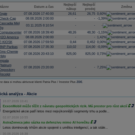
Nejlepší
Nejlepší
Název
Datum a čas
Změna
nákup
prodej
Engie
07.08.2026 17:40:00
26,61
26,75
0,60%
Check-Cap
08.08.2026 2:00:00
-
-
-1,39%
Cascadia Minl
03.11.2025 8:10:54
-
-
-
Rg
Computacenter
07.08.2026 18:39:40
48,26
48,30
-1,15%
H2O America
08.08.2026 2:00:00
-
-
1,42%
E-KIOSK
07.08.2026 17:59:50
0,44
0,452
0,00%
BNP Paribas
07.08.2026 17:35:30
110,02
114,00
-0,09%
Ems-Chemie
07.08.2026 20:43:10
825,00
825,00
0,73%
Hldg
Impala
Platinum
07.08.2026 23:20:00
-
-
7,25%
Depository
Receipt
e data si mohou aktivovat klienti Patria Plus / Investor Plus
ZDE
.
ická analýza - Akcie
10.07.2026 10:41
ExxonMobil může těžit z návratu geopolitických rizik. Má prostor pro růst akcií
Energetické akcie patří letos mezi nejvýkonnější segmenty trhu a podle...
02.07.2026 10:55
AstraZeneca jako sázka na defenzivu mimo AI horečku
Letos dominovaly trhům akcie spojené s umělou inteligencí, a tak stále...
30.06.2026 16:39