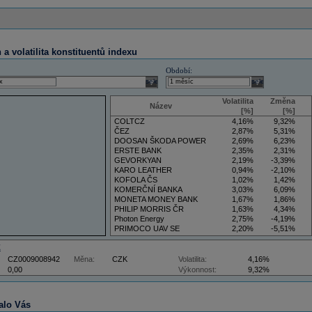
a volatilita konstituentů indexu
Období:
select
select
Volatilita
Změna
Název
[%]
[%]
COLTCZ
4,16%
9,32%
ČEZ
2,87%
5,31%
DOOSAN ŠKODA POWER
2,69%
6,23%
ERSTE BANK
2,35%
2,31%
GEVORKYAN
2,19%
-3,39%
KARO LEATHER
0,94%
-2,10%
KOFOLA ČS
1,02%
1,42%
KOMERČNÍ BANKA
3,03%
6,09%
MONETA MONEY BANK
1,67%
1,86%
PHILIP MORRIS ČR
1,63%
4,34%
Photon Energy
2,75%
-4,19%
PRIMOCO UAV SE
2,20%
-5,51%
VIG
4,34%
9,22%
Z
CZ0009008942
Měna:
CZK
Volatilita:
4,16%
0,00
Výkonnost:
9,32%
alo Vás