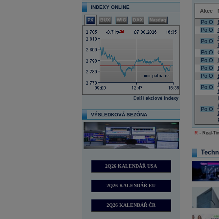
INDEXY ONLINE
Akce
PX
BUX
WIG
DAX
Nasdaq
Po
O
Po
O
Po
O
Po
O
Po
O
Po
O
Po
O
Po
O
Další
akciové indexy
Po
O
VÝSLEDKOVÁ SEZÓNA
R
- Real-Tim
Techn
2Q26 KALENDÁŘ USA
2Q26 KALENDÁŘ EU
2Q26 KALENDÁŘ ČR