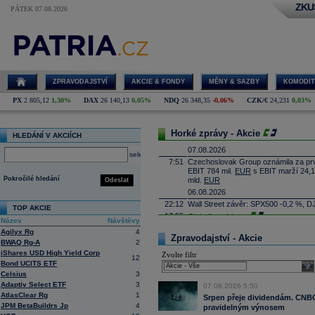
ZKU
PÁTEK 07.08.2026
ZPRAVODAJSTVÍ
AKCIE & FONDY
MĚNY & SAZBY
KOMODIT
PX
2 805,12
1,30%
DAX
26 140,13
0,05%
NDQ
26 348,35
-0,06%
CZK/€
24,231
0,03%
Horké zprávy - Akcie
HLEDÁNÍ V AKCIÍCH
07.08.2026
select
7:51
Czechoslovak Group oznámila za prvn
EBIT 784 mil.
EUR
s EBIT marží 24,1
Pokročilé hledání
mld.
EUR
Odeslat
06.08.2026
22:12
Wall Street závěr: SPX500 -0,2 %, D
TOP AKCIE
17:55
Globalfoundries
...
Název
Návštěvy
17:40
Eli Lilly
-
Mor
......
Agilyx Rg
4
Zpravodajství - Akcie
17:25
Caterpillar
-
B
......
BWAQ Rg-A
2
iShares USD High Yield Corp
17:10
Zvolte filtr
Applovin -
Deut
......
12
Bond UCITS ETF
sele
16:55
Albemarle - Miz
...
Celsius
3
16:53
Výrobce příslušenství pro elektroni
Adaptiv Select ETF
3
07.08.2026 5:50
propadl do ztráty 8,8 milionu
korun
. 
AtlasClear Rg
1
Obrat společnosti se loni meziročně s
Srpen přeje dividendám. CNBC 
JPM BetaBuildrs Jp
4
pravidelným výnosem
16:41
AMD
- Rosenbla
......