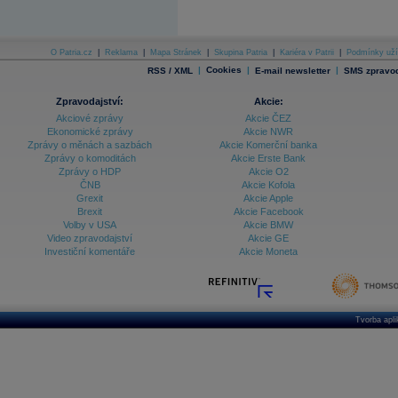
Databanka - Indexy
Databanka - Měnové kurzy
O Patria.cz
|
Reklama
|
Mapa Stránek
|
Skupina Patria
|
Kariéra v Patrii
|
Podmínky uží
|
Cookies
|
|
RSS / XML
E-mail newsletter
SMS zpravod
Databanka - Trh práce
Databanka - Úrokové sazby
Zpravodajství:
Akcie:
Akciové zprávy
Akcie ČEZ
Databanka - Veřejné rozpočty
Ekonomické zprávy
Akcie NWR
Zprávy o měnách a sazbách
Akcie Komerční banka
Databanka - Zahraniční obchod a platební
Zprávy o komoditách
Akcie Erste Bank
bilance
Zprávy o HDP
Akcie O2
Databanka akcie - ČR
ČNB
Akcie Kofola
Grexit
Akcie Apple
Databanka akcie - Svět
Brexit
Akcie Facebook
Volby v USA
Akcie BMW
Denní finanční zpravodaj
Video zpravodajství
Akcie GE
Denní kalendář událostí
Investiční komentáře
Akcie Moneta
Denní přehled - Akcie CEE
Denní přehled - Akcie ČR
Denní přehled - Akcie Svět
Tvorba apl
Dlouhé sazby - CZK dluhopisy vs. Swapy
Dlouhé sazby - Dlouhodobá výnosová křivka
Dlouhé sazby - FRA sazby a úrokové swapy