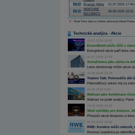
Archiv - Globální makroekonomické přehledy
Po
O
Ryanair Hldgs
01.07.2026 17:40:
VENTURE
Po
O
06.08.2026 18:01:
Archiv - Horké Zprávy
INCUBATO
Archiv - Kalendář událostí
R
- Real-Time data si mohou aktivovat klienti Patria
Archiv - Měnová politika
Technická analýza - Akcie
Archiv - Měsíční makroekonomické přehledy
Archiv - Souhrnné zprávy o vývoji ČR
10.07.2026 10:41
ExxonMobil může těžit z návrat
Archiv - Treasury alerty
Energetické akcie patří letos me
02.07.2026 10:55
Archiv - Vývoj české koruny
AstraZeneca jako sázka na de
Archiv analýz - Makroukazatele
Letos dominovaly trhům akcie spoj
30.06.2026 16:39
Cenové indexy
Traders Talk: Polovodiče dál tá
Cenový kalkulátor
Polovodičový sektor má za sebou
Ceny průmyslových výrobců - Data a prognózy
(ČR)
26.06.2026 6:06
Ceny průmyslových výrobců - Graf (ČR)
Walmart jako kombinace růstu 
Ceny průmyslových výrobců - Kalendář (ČR)
Walmart se podle analýzy Patrie 
Ceny průmyslových výrobců - Zpravodajství
CORPORATE WEB SOLUTION
18.06.2026 10:00
DATA EXPORT
Silné vyhlídky pro Amazon. Ak
Databanka - Akcie
Přestože akcie Amazonu si letos
04.06.2026 13:06
Databanka - Ceny
RWE: Korekce může odeznít, n
Rostoucí poptávka po elektrifikac
Databanka - Ekonomický růst