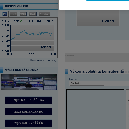
INDEXY ONLINE
PX
BUX
WIG
DAX
Nasdaq
Reklama
Další
akciové indexy
VÝSLEDKOVÁ SEZÓNA
Výkon a volatilita konstituentů i
Index:
2Q26 KALENDÁŘ USA
2Q26 KALENDÁŘ EU
2Q26 KALENDÁŘ ČR