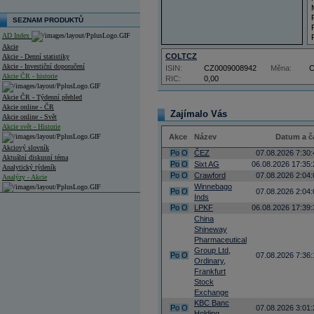
SEZNAM PRODUKTŮ
AD Index
Akcie
COLTCZ
Akcie - Denní statistiky
Akcie - Investiční doporučení
ISIN:
CZ0009008942
Měna:
Akcie ČR - historie
RIC:
0,00
Akcie ČR - Týdenní přehled
Akcie online - ČR
Zajímalo Vás
Akcie online - Svět
Akcie svět - Historie
Akce
Název
Datum a č
Akciový slovník
Po
O
ČEZ
07.08.2026 7:30:
Aktuální diskusní téma
Po
O
Sixt AG
06.08.2026 17:35:
Analytický týdeník
Po
O
Crawford
07.08.2026 2:04:
Analýzy - Akcie
Winnebago
Po
O
07.08.2026 2:04:
Inds
Analýzy společností - ČR
Po
O
LPKF
06.08.2026 17:39:
China
Analýzy společností - Střední Evropa
Shineway
Pharmaceutical
Analýzy společností - Svět
Group Ltd,
Po
O
07.08.2026 7:36:
Ordinary,
Ankety a diskuze
Archiv - Analýzy online
Frankfurt
Archiv - Deník událostí
Stock
Exchange
Archiv - Flash analýzy (svět)
KBC Banc
Po
O
07.08.2026 3:01:
Holding