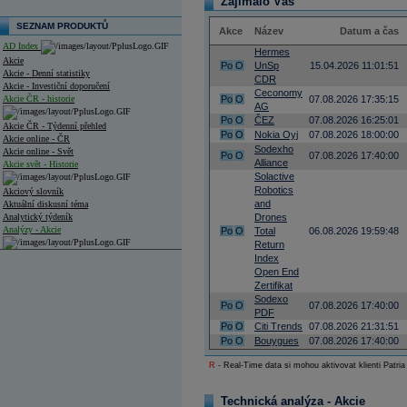
Zajímalo Vás
SEZNAM PRODUKTŮ
Akce
Název
Datum a čas
AD Index
Hermes
Akcie
Po
O
UnSp
15.04.2026 11:01:51
Akcie - Denní statistiky
CDR
Akcie - Investiční doporučení
Ceconomy
Akcie ČR - historie
Po
O
07.08.2026 17:35:15
AG
Po
O
ČEZ
07.08.2026 16:25:01
Akcie ČR - Týdenní přehled
Po
O
Nokia Oyj
07.08.2026 18:00:00
Akcie online - ČR
Sodexho
Akcie online - Svět
Po
O
07.08.2026 17:40:00
Alliance
Akcie svět - Historie
Solactive
Robotics
Akciový slovník
and
Aktuální diskusní téma
Analytický týdeník
Drones
Analýzy - Akcie
Po
O
Total
06.08.2026 19:59:48
Return
Analýzy společností - ČR
Index
Open End
Analýzy společností - Střední Evropa
Zertifikat
Sodexo
Po
O
07.08.2026 17:40:00
Analýzy společností - Svět
PDF
Po
O
Citi Trends
07.08.2026 21:31:51
Ankety a diskuze
Po
O
Bouygues
07.08.2026 17:40:00
Archiv - Analýzy online
Archiv - Deník událostí
R
- Real-Time data si mohou aktivovat klienti Patria
Archiv - Flash analýzy (svět)
Technická analýza - Akcie