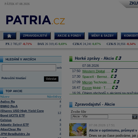
ZKU
PÁTEK 07.08.2026
ZPRAVODAJSTVÍ
AKCIE & FONDY
MĚNY & SAZBY
KOMODIT
PX
2 785,07
-0,71%
DAX
26 319,45
0,69%
CZK/€
24,241
0,07%
CZK/$
20,956
-0,34%
Horké zprávy - Akcie
HLEDÁNÍ V AKCIÍCH
07.08.2026
select
17:50
Western Digital
......
17:30
SpaceX - Bernst
...
Pokročilé hledání
Odeslat
17:09
Micron
Technolo
......
16:47
Exxon
Mobil - T
......
TOP AKCIE
16:26
Objem obchodů s akciemi na pražské
Název
Návštěvy
obchodů za poslední rok je 0,665 mld
Agilyx Rg
4
16:23
Zvýšení výroby balistických střel A
Zpravodajství - Akcie
BWAQ Rg-A
2
nějakou dobu potrvá. Agentuře Reuter
Armin Papperger. Společná výroba 
iShares USD High Yield Corp
Zvolte filtr
12
doplnit arzenál Spojeným státům, kte
Bond UCITS ETF
sele
(ČTK)
Celsius
4
16:07
Conocophillips
......
Adaptiv Select ETF
3
07.08.2026 17:51
15:38
Zisky evropských firem s vysokou trž
AtlasClear Rg
1
Akcie v optimismu, průmysl v
vzrostly nejvíce od třetího čtvrtletí
JPM BetaBuildrs Jp
4
Dnes se po čase podíváme, jak j
energetických firem. S odkazem na g