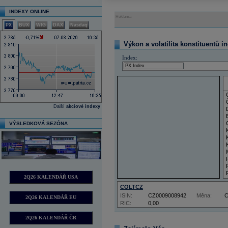
INDEXY ONLINE
Reklama
PX
BUX
WIG
DAX
Nasdaq
Výkon a volatilita konstituentů i
Index:
Další
akciové indexy
VÝSLEDKOVÁ SEZÓNA
2Q26 KALENDÁŘ USA
COLTCZ
ISIN:
CZ0009008942
Měna:
2Q26 KALENDÁŘ EU
RIC:
0,00
2Q26 KALENDÁŘ ČR