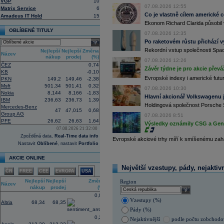
VGP
10
uvedla agentura Reuters. Dobré výsle
07.08.2026 12:55
Matrix Service
6
oceli a chemického průmyslu (ČTK)
Co je vlastně cílem americké 
Amadeus IT Hold
15
15:26
Cloudflare -
JP
......
Ekonom Richard Clarida působil 
15:05
Block - Bernste
...
OBLÍBENÉ TITULY
07.08.2026 12:35
14:49
Airbnb -
JP Mor
......
Po raketovém růstu přichází v
select
14:24
Roche -
Morgan
......
Rekordní vstup společnosti Spac
Nejlepší
Nejlepší
Změna
Název
13:59
DHL - Bernstein
...
nákup
prodej
(%)
07.08.2026 12:26
ČEZ
0,74
13:44
BAE Systems - M
...
Závěr týdne je pro akcie převá
KB
-0,10
13:04
Jedna z největších světových pořadate
Evropské indexy i americké futur
PKN
149,2
149,46
-2,38
procent v novém provozovateli multi
Msft
501,34
501,41
0,32
Nový společný podnik založí s invest
07.08.2026 10:30
Nokia
8,144
8,166
-1,83
Bestsport O2 arenu a O2 universum vla
Hlavní akcionář Volkswagenu j
IBM
236,63
236,73
1,39
investiční společnost, PPF dosud pů
Holdingová společnost Porsche 
Mercedes-Benz
12:09
Akciové podílové fondy za prvních s
47
47,015
0,68
Group AG
procenta, smíšené fondy 4,4 procent
07.08.2026 8:51
PFE
26,62
26,63
1,64
akciové fondy podle indexu přinesly
Výsledky oznámily CSG a Gen D
procenta a dluhopisové fondy 2,5 pr
07.08.2026 21:32:00
Zpožděná data,
Real-Time data info
11:43
Novo Nordisk -
...
Evropské akciové trhy míří k smíšenému zahá
Nastavit
Oblíbené
, nastavit
Portfolio
11:27
Jedna z největších světových pořadate
procent v novém provozovateli multi
AKCIE ONLINE
Nový společný podnik založí s invest
Bestsport O2 arenu a O2 universum vla
Největší vzestupy, pády, nejaktiv
ČR
FREE
CEE
EVROPA
USA
investiční společnost, PPF dosud pů
11:16
Porsche SE
, která je hlavním akci
Nejlepší
Nejlepší
Změna
Region
Název
se v pololetí propadla do čisté ztráty
nákup
prodej
(%)
select
Zároveň automobilku
Volkswagen
vyz
0,88
konkurenceschopnosti (ČTK)
Vzestupy (%)
Altria
68,34
68,35
11:02
Italy's Prysmia
...
Pády (%)
0,26
Nejaktivnější
podle počtu zobchod