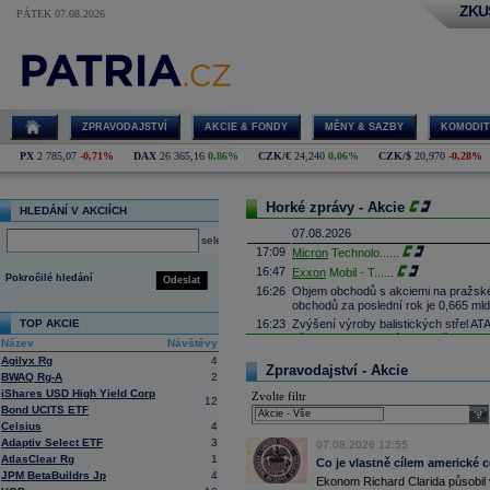
ZKU
PÁTEK 07.08.2026
ZPRAVODAJSTVÍ
AKCIE & FONDY
MĚNY & SAZBY
KOMODIT
PX
2 785,07
-0,71%
DAX
26 365,16
0,86%
CZK/€
24,240
0,06%
CZK/$
20,970
-0,28%
Horké zprávy - Akcie
HLEDÁNÍ V AKCIÍCH
07.08.2026
select
17:09
Micron
Technolo
......
16:47
Exxon
Mobil - T
......
Pokročilé hledání
Odeslat
16:26
Objem obchodů s akciemi na pražské
obchodů za poslední rok je 0,665 mld
TOP AKCIE
16:23
Zvýšení výroby balistických střel A
nějakou dobu potrvá. Agentuře Reuter
Název
Návštěvy
Armin Papperger. Společná výroba 
Agilyx Rg
4
doplnit arzenál Spojeným státům, kte
Zpravodajství - Akcie
BWAQ Rg-A
2
(ČTK)
iShares USD High Yield Corp
Zvolte filtr
16:07
Conocophillips
......
12
Bond UCITS ETF
sele
15:38
Zisky evropských firem s vysokou trž
Celsius
4
vzrostly nejvíce od třetího čtvrtletí
Adaptiv Select ETF
3
07.08.2026 12:55
energetických firem. S odkazem na g
AtlasClear Rg
1
uvedla agentura Reuters. Dobré výsle
Co je vlastně cílem americké 
JPM BetaBuildrs Jp
4
oceli a chemického průmyslu (ČTK)
Ekonom Richard Clarida působil 