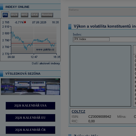
INDEXY ONLINE
Reklama
PX
BUX
WIG
DAX
Nasdaq
Výkon a volatilita konstituentů i
Index:
Další
akciové indexy
VÝSLEDKOVÁ SEZÓNA
2Q26 KALENDÁŘ USA
COLTCZ
ISIN:
CZ0009008942
Měna:
2Q26 KALENDÁŘ EU
RIC:
0,00
2Q26 KALENDÁŘ ČR