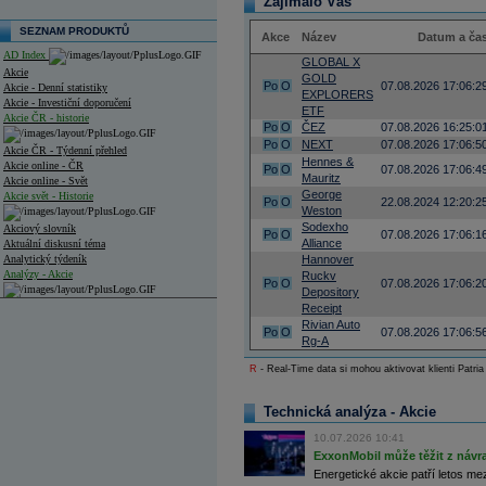
Zajímalo Vás
SEZNAM PRODUKTŮ
Akce
Název
Datum a ča
AD Index
GLOBAL X
Akcie
GOLD
Po
O
07.08.2026 17:06:2
Akcie - Denní statistiky
EXPLORERS
Akcie - Investiční doporučení
ETF
Akcie ČR - historie
Po
O
ČEZ
07.08.2026 16:25:0
Po
O
NEXT
07.08.2026 17:06:5
Akcie ČR - Týdenní přehled
Hennes &
Akcie online - ČR
Po
O
07.08.2026 17:06:4
Mauritz
Akcie online - Svět
George
Akcie svět - Historie
Po
O
22.08.2024 12:20:2
Weston
Sodexho
Akciový slovník
Po
O
07.08.2026 17:06:1
Alliance
Aktuální diskusní téma
Analytický týdeník
Hannover
Analýzy - Akcie
Ruckv
Po
O
07.08.2026 17:06:2
Depository
Analýzy společností - ČR
Receipt
Rivian Auto
Po
O
07.08.2026 17:06:5
Analýzy společností - Střední Evropa
Rg-A
R
- Real-Time data si mohou aktivovat klienti Patria
Analýzy společností - Svět
Ankety a diskuze
Technická analýza - Akcie
Archiv - Analýzy online
Archiv - Deník událostí
10.07.2026 10:41
ExxonMobil může těžit z návrat
Archiv - Flash analýzy (svět)
Energetické akcie patří letos me