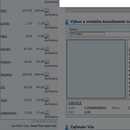
Reklama
0,55
KBC
127,50
129,00
0,39
Výkon a volatilita konstituentů i
Lloyds
1,15
1,15
Index:
0,57
M&S
4,09
4,09
0,68
Daimler
47,00
47,02
0,83
Orange
16,41
16,48
2,45
Siemens
280,80
280,90
-0,37
SG
83,50
84,00
-0,60
Total
74,01
74,50
COLTCZ
ISIN:
CZ0009008942
Měna:
1,18
RIC:
0,00
Volkswagen
77,50
77,60
07.08.2026 21:59:30
Zpožděná data,
Real-Time data info
Zajímalo Vás