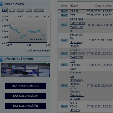
INDEXY ONLINE
Akce
Název
Datum a čas
PX
BUX
WIG
DAX
Nasdaq
Po
O
KPS N
07.08.2026 17:35:22
Po
O
ČEZ
07.08.2026 17:00:02
SPDR S&P
EMERGING
Po
O
08.08.2026 2:04:00
MARKETS
DI
Silicon Mtn
Tec
Po
O
07.08.2026 21:57:19
Depository
Receipt
LYX ETF
Další
akciové indexy
Po
O
EMERGING
07.08.2026 18:30:02
MARKETS
VÝSLEDKOVÁ SEZÓNA
5xS
Po
O
KTY/RBI
07.08.2026 10:34:42
open
Komatsu
Ltd,
Depository
Receipt,
Po
O
07.08.2026 23:20:00
2Q26 KALENDÁŘ USA
OTC
Markets
Group Inc -
2Q26 KALENDÁŘ EU
OTCQB
Am IS
2Q26 KALENDÁŘ ČR
Po
O
FENGl
07.08.2026 17:30:32
UEDRD