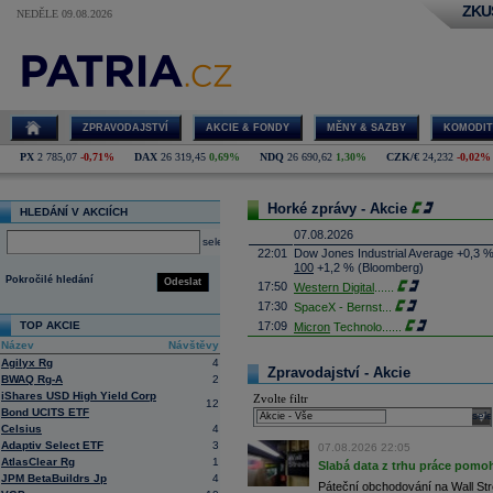
ZKU
NEDĚLE 09.08.2026
ZPRAVODAJSTVÍ
AKCIE & FONDY
MĚNY & SAZBY
KOMODIT
PX
2 785,07
-0,71%
DAX
26 319,45
0,69%
NDQ
26 690,62
1,30%
CZK/€
24,232
-0,02%
Horké zprávy - Akcie
HLEDÁNÍ V AKCIÍCH
07.08.2026
select
22:01
Dow Jones Industrial Average +0,3 
100
+1,2 % (Bloomberg)
Pokročilé hledání
Odeslat
17:50
Western Digital
......
17:30
SpaceX - Bernst
...
TOP AKCIE
17:09
Micron
Technolo
......
Název
Návštěvy
16:47
Exxon
Mobil - T
......
Agilyx Rg
4
16:26
Objem obchodů s akciemi na pražské
Zpravodajství - Akcie
BWAQ Rg-A
2
obchodů za poslední rok je 0,665 mld
iShares USD High Yield Corp
Zvolte filtr
16:23
Zvýšení výroby balistických střel A
12
Bond UCITS ETF
nějakou dobu potrvá. Agentuře Reuter
sele
Armin Papperger. Společná výroba 
Celsius
4
doplnit arzenál Spojeným státům, kte
Adaptiv Select ETF
3
07.08.2026 22:05
(ČTK)
AtlasClear Rg
1
Slabá data z trhu práce pomoh
16:07
Conocophillips
......
JPM BetaBuildrs Jp
4
Páteční obchodování na Wall Stre