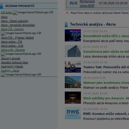
Richemont
Po
O
07.08.2026 23:20:00
Unsp ADR
SEZNAM PRODUKTŮ
AD Index
R
- Real-Time data si mohou aktivovat klienti Patria
Akcie
Akcie - Denní statistiky
Technická analýza - Akcie
Akcie - Investiční doporučení
Akcie ČR - historie
10.07.2026 10:41
ExxonMobil může těžit z návrat
Akcie ČR - Týdenní přehled
Energetické akcie patří letos me
Akcie online - ČR
Akcie online - Svět
02.07.2026 10:55
Akcie svět - Historie
AstraZeneca jako sázka na de
Letos dominovaly trhům akcie spoj
Akciový slovník
Aktuální diskusní téma
30.06.2026 16:39
Analytický týdeník
Traders Talk: Polovodiče dál tá
Analýzy - Akcie
Polovodičový sektor má za sebou
26.06.2026 6:06
Analýzy společností - ČR
Walmart jako kombinace růstu 
Walmart se podle analýzy Patrie 
Analýzy společností - Střední Evropa
18.06.2026 10:00
Analýzy společností - Svět
Silné vyhlídky pro Amazon. Ak
Přestože akcie Amazonu si letos
Ankety a diskuze
Archiv - Analýzy online
04.06.2026 13:06
Archiv - Deník událostí
RWE: Korekce může odeznít, n
Rostoucí poptávka po elektrifikac
Archiv - Flash analýzy (svět)