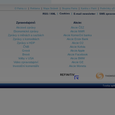
Archiv - Globální makroekonomické přehledy
O Patria.cz
|
Reklama
|
Mapa Stránek
|
Skupina Patria
|
Kariéra v Patrii
|
Podmínky uží
Archiv - Horké Zprávy
Archiv - Kalendář událostí
|
Cookies
|
|
RSS / XML
E-mail newsletter
SMS zpravod
Archiv - Měnová politika
Zpravodajství:
Akcie:
Akciové zprávy
Akcie ČEZ
Archiv - Měsíční makroekonomické přehledy
Ekonomické zprávy
Akcie NWR
Archiv - Souhrnné zprávy o vývoji ČR
Zprávy o měnách a sazbách
Akcie Komerční banka
Zprávy o komoditách
Akcie Erste Bank
Archiv - Treasury alerty
Zprávy o HDP
Akcie O2
ČNB
Akcie Kofola
Archiv - Vývoj české koruny
Grexit
Akcie Apple
Brexit
Akcie Facebook
Archiv analýz - Makroukazatele
Volby v USA
Akcie BMW
Video zpravodajství
Akcie GE
Cenové indexy
Cenový kalkulátor
Investiční komentáře
Akcie Moneta
Ceny průmyslových výrobců - Data a prognózy
(ČR)
Ceny průmyslových výrobců - Graf (ČR)
Ceny průmyslových výrobců - Kalendář (ČR)
Ceny průmyslových výrobců - Zpravodajství
Tvorba apl
CORPORATE WEB SOLUTION
DATA EXPORT
Databanka - Akcie
Databanka - Ceny
Databanka - Ekonomický růst