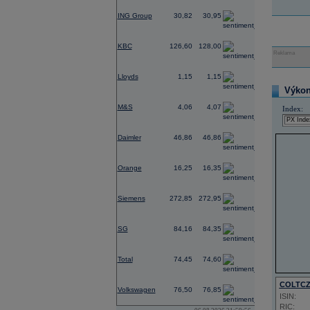
0,18
ING Group
30,82
30,95
-0,39
KBC
126,60
128,00
Reklama
-2,05
Lloyds
1,15
1,15
Výkon 
-0,73
M&S
4,06
4,07
Index:
-1,05
Daimler
46,86
46,86
2,64
Orange
16,25
16,35
-4,49
Siemens
272,85
272,95
0,51
SG
84,16
84,35
1,00
Total
74,45
74,60
-0,33
COLTC
Volkswagen
76,50
76,85
ISIN:
RIC: