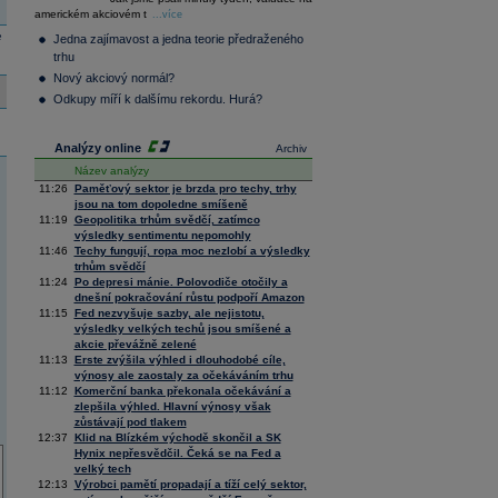
36 128,57
-0,05
americkém akciovém t
...více
Composite
Index
e
Jedna zajímavost a jedna teorie předraženého
XETRA
trhu
Tecdax
4 000,99
1,37
Nový akciový normál?
Performance
Odkupy míří k dalšímu rekordu. Hurá?
index
Analýzy online
Archiv
Název analýzy
11:26
Paměťový sektor je brzda pro techy, trhy
jsou na tom dopoledne smíšeně
11:19
Geopolitika trhům svědčí, zatímco
výsledky sentimentu nepomohly
11:46
Techy fungují, ropa moc nezlobí a výsledky
trhům svědčí
11:24
Po depresi mánie. Polovodiče otočily a
dnešní pokračování růstu podpoří Amazon
11:15
Fed nezvyšuje sazby, ale nejistotu,
výsledky velkých techů jsou smíšené a
akcie převážně zelené
11:13
Erste zvýšila výhled i dlouhodobé cíle,
výnosy ale zaostaly za očekáváním trhu
11:12
Komerční banka překonala očekávání a
zlepšila výhled. Hlavní výnosy však
zůstávají pod tlakem
12:37
Klid na Blízkém východě skončil a SK
Hynix nepřesvědčil. Čeká se na Fed a
velký tech
12:13
Výrobci pamětí propadají a tíží celý sektor,