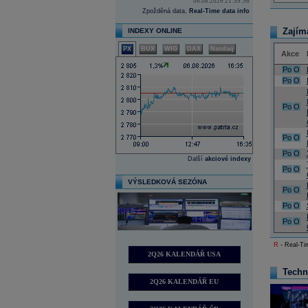
06.08.2026 21:59:56
Zpožděná data,
Real-Time data info
Zajím
INDEXY ONLINE
PX
BUX
WIG
DAX
Nasdaq
Akce
Po
O
Po
O
Po
O
Po
O
Po
O
Další
akciové indexy
Po
O
VÝSLEDKOVÁ SEZÓNA
Po
O
Po
O
Po
O
R
- Real-Tim
2Q26 KALENDÁŘ USA
Techn
2Q26 KALENDÁŘ EU