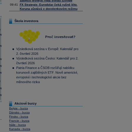
zatímco levnější ropa svědčí Evropě
09:41
FX Strategie: Eurodolar čeká rušné léto.
Koruna zůstává v dovolenkovém režimu
Škola investora
Výsledková sezóna v Evropě: Kalendář pro
2. čtvrtletí 2026
Výsledková sezóna Česko: Kalendář pro 2.
čtvrtletí 2026
Patria Finance a ČSOB rozšiřují nabídku
korunově zajištěných ETF. Nově americké,
evropské i technologické akcie bez
měnového rizika
Akciové burzy
Belgie - burza
Dánsko - burza
Finsko - burza
Francie - burza
Itálie - burza
Kanada - burza