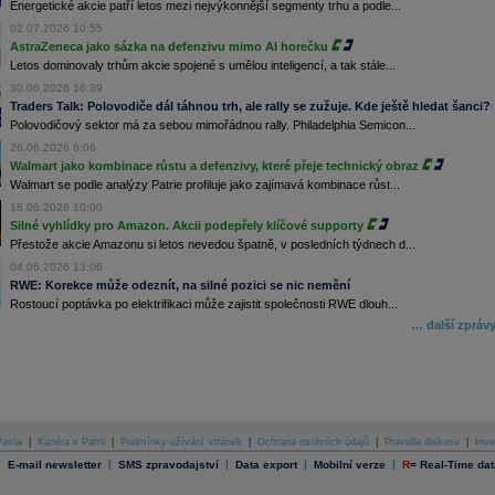
Energetické akcie patří letos mezi nejvýkonnější segmenty trhu a podle...
02.07.2026 10:55
AstraZeneca jako sázka na defenzivu mimo AI horečku
Letos dominovaly trhům akcie spojené s umělou inteligencí, a tak stále...
30.06.2026 16:39
Traders Talk: Polovodiče dál táhnou trh, ale rally se zužuje. Kde ještě hledat šanci?
Polovodičový sektor má za sebou mimořádnou rally. Philadelphia Semicon...
26.06.2026 6:06
Walmart jako kombinace růstu a defenzivy, které přeje technický obraz
Walmart se podle analýzy Patrie profiluje jako zajímavá kombinace růst...
18.06.2026 10:00
Silné vyhlídky pro Amazon. Akcii podepřely klíčové supporty
Přestože akcie Amazonu si letos nevedou špatně, v posledních týdnech d...
04.06.2026 13:06
RWE: Korekce může odeznít, na silné pozici se nic nemění
Rostoucí poptávka po elektrifikaci může zajistit společnosti RWE dlouh...
… další zpráv
atria
|
Kariéra v Patrii
|
Podmínky užívání stránek
|
Ochrana osobních údajů
|
Pravidla diskuse
|
Inve
|
|
|
|
|
E-mail newsletter
SMS zpravodajství
Data export
Mobilní verze
R
=
Real-Time dat