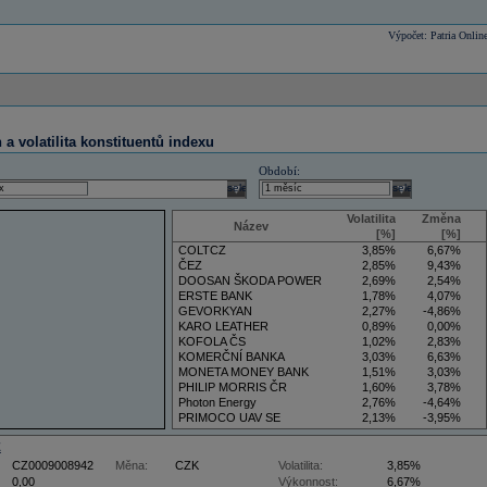
Výpočet: Patria Onlin
a volatilita konstituentů indexu
Období:
select
select
Volatilita
Změna
Název
[%]
[%]
COLTCZ
3,85%
6,67%
ČEZ
2,85%
9,43%
DOOSAN ŠKODA POWER
2,69%
2,54%
ERSTE BANK
1,78%
4,07%
GEVORKYAN
2,27%
-4,86%
KARO LEATHER
0,89%
0,00%
KOFOLA ČS
1,02%
2,83%
KOMERČNÍ BANKA
3,03%
6,63%
MONETA MONEY BANK
1,51%
3,03%
PHILIP MORRIS ČR
1,60%
3,78%
Photon Energy
2,76%
-4,64%
PRIMOCO UAV SE
2,13%
-3,95%
VIG
3,50%
5,88%
Z
CZ0009008942
Měna:
CZK
Volatilita:
3,85%
0,00
Výkonnost:
6,67%