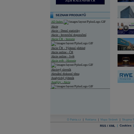
2Q26 KALENDÁŘ ČR
SEZNAM PRODUKTŮ
AD Index
Akcie
Akcie - Denní statistiky
Akcie - Investiční doporučení
Akcie ČR - historie
Akcie ČR - Týdenní přehled
Akcie online - ČR
Akcie online - Svět
Akcie svět - Historie
Akciový slovník
Aktuální diskusní téma
Analytický týdeník
Analýzy - Akcie
Analýzy společností - ČR
Analýzy společností - Střední Evropa
Analýzy společností - Svět
Ankety a diskuze
O Patria.cz
|
Reklama
|
Mapa Stránek
|
Skupina P
Archiv - Analýzy online
|
Cookies
RSS / XML
Archiv - Deník událostí