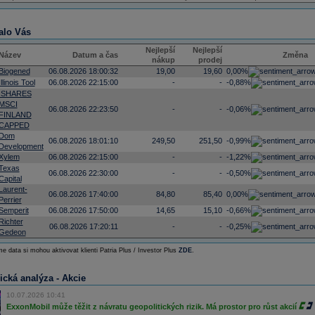
alo Vás
Nejlepší
Nejlepší
Název
Datum a čas
Změna
nákup
prodej
Biogened
06.08.2026 18:00:32
19,00
19,60
0,00%
Illinois Tool
06.08.2026 22:15:00
-
-
-0,88%
ISHARES
MSCI
06.08.2026 22:23:50
-
-
-0,06%
FINLAND
CAPPED
Dom
06.08.2026 18:01:10
249,50
251,50
-0,99%
Development
Xylem
06.08.2026 22:15:00
-
-
-1,22%
Texas
06.08.2026 22:30:00
-
-
-0,50%
Capital
Laurent-
06.08.2026 17:40:00
84,80
85,40
0,00%
Perrier
Semperit
06.08.2026 17:50:00
14,65
15,10
-0,66%
Richter
06.08.2026 17:20:11
-
-
-0,25%
Gedeon
e data si mohou aktivovat klienti Patria Plus / Investor Plus
ZDE
.
ická analýza - Akcie
10.07.2026 10:41
ExxonMobil může těžit z návratu geopolitických rizik. Má prostor pro růst akcií