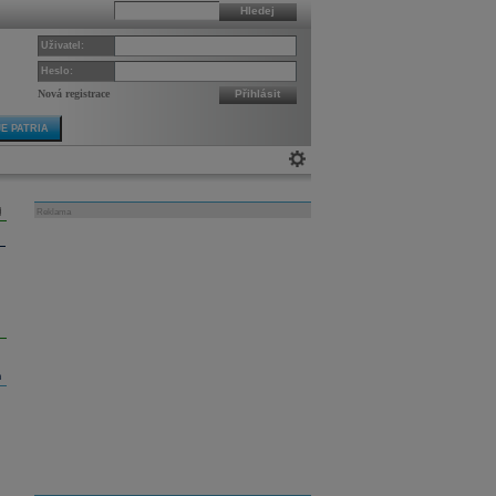
Hledej
Uživatel:
Heslo:
Nová registrace
Přihlásit
E PATRIA
Reklama
m