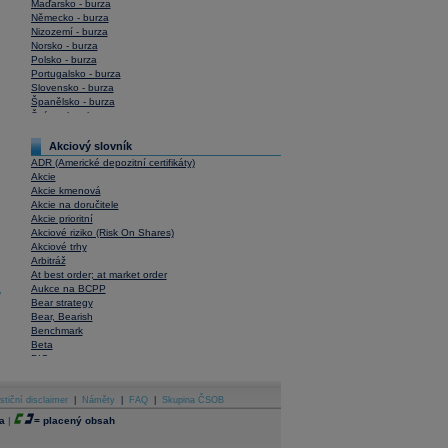
Maďarsko - burza
Německo - burza
Nizozemí - burza
Norsko - burza
Polsko - burza
Portugalsko - burza
Slovensko - burza
Španělsko - burza
Švýcarsko - burza
USA - burza
Akciový slovník
ADR (Americké depozitní certifikáty)
Akcie
Akcie kmenová
Akcie na doručitele
Akcie prioritní
Akciové riziko (Risk On Shares)
Akciové trhy
Arbitráž
At best order; at market order
Aukce na BCPP
y
Bear strategy
Bear, Bearish
Benchmark
Beta
BIC
Blokové obchody
Blue chips
stiční disclaimer
Bonita
|
Náměty
|
FAQ
|
Skupina ČSOB
Book To Bill Ratio
a
|
=
placený obsah
Book Value
Bookbuilding