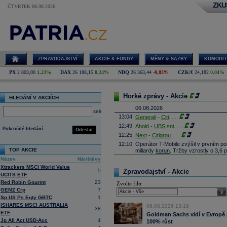
ZKU
ČTVRTEK 06.08.2026
ZPRAVODAJSTVÍ
AKCIE & FONDY
MĚNY & SAZBY
KOMODIT
PX
2 803,00
1,23%
DAX
26 188,15
0,24%
NDQ
26 363,44
-0,83%
CZK/€
24,182
0,04%
Horké zprávy - Akcie
HLEDÁNÍ V AKCIÍCH
06.08.2026
select
13:04
Generali
-
Citi
......
12:49
Ahold -
UBS
sni
......
Pokročilé hledání
Odeslat
12:25
Next
-
Citigrou
......
12:10
Operátor T-Mobile zvýšil v prvním po
TOP AKCIE
miliardy
korun
. Tržby vzrostly o 3,6 
meziročně vzrostl o 0,7 procenta na 
Název
Návštěvy
11:54
Leonardo -
JP M
......
Xtrackers MSCI World Value
5
Zpravodajství - Akcie
UCITS ETF
11:33
Infineon
Technologies - TD Cowen sni
Red Robin Gourmt
23
Zvolte filtr
11:02
DHL -
JP Morgan
......
GEMZ Crp
7
sele
10:41
Beiersdorf
-
Ci
......
Sp US Ps Eqty GBTC
1
10:16
Prodejce stavebnin DEK prodá franco
ISHARES MSCI AUSTRALIA
06.08.2026 13:19
se zaměřuje například na výrobu př
38
ETF
Goldman Sachs vidí v Evropě p
konce roku 2026, transakci ještě mus
Jp All Act USD-Acc
4
100% růst
10:05
Čistý zisk ČSOB vzrostl na 10,2 m