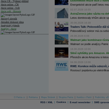
ExxonMobil může těžit z návrat
Akcie ČR - Týdenní přehled
Akcie online - ČR
Energetické akcie patří letos me
Akcie online - Svět
02.07.2026 10:55
Akcie svět - Historie
AstraZeneca jako sázka na de
Letos dominovaly trhům akcie spoj
Akciový slovník
Aktuální diskusní téma
30.06.2026 16:39
Analytický týdeník
Traders Talk: Polovodiče dál tá
Analýzy - Akcie
Polovodičový sektor má za sebou
26.06.2026 6:06
Analýzy společností - ČR
Walmart jako kombinace růstu 
Analýzy společností - Střední Evropa
Walmart se podle analýzy Patrie 
18.06.2026 10:00
Analýzy společností - Svět
Silné vyhlídky pro Amazon. Ak
Přestože akcie Amazonu si letos
Ankety a diskuze
Archiv - Analýzy online
04.06.2026 13:06
Archiv - Deník událostí
RWE: Korekce může odeznít, n
Rostoucí poptávka po elektrifikac
Archiv - Flash analýzy (svět)
Archiv - Globální makroekonomické přehledy
Archiv - Horké Zprávy
Archiv - Kalendář událostí
Archiv - Měnová politika
O Patria.cz
|
Reklama
|
Mapa Stránek
|
Skupina Patria
|
Kariéra v Patrii
|
Podmínky uží
|
Cookies
|
|
RSS / XML
E-mail newsletter
SMS zpravod
Archiv - Měsíční makroekonomické přehledy
Archiv - Souhrnné zprávy o vývoji ČR