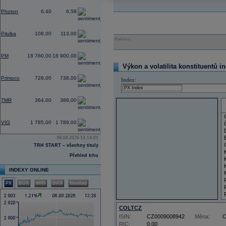
0,00
Photon
6,40
6,58
2,80
Pilulka
108,00
113,00
Reklama
0,75
PM
18 760,00
18 900,00
Výkon a volatilita konstituentů i
0,00
Primoco
728,00
738,00
Index:
0,00
TMR
364,00
388,00
4,62
VIG
1 785,00
1 789,00
06.08.2026 13:14:01
TRH START – všechny tituly
Přehled trhu
INDEXY ONLINE
PX
BUX
WIG
DAX
Nasdaq
COLTCZ
ISIN:
CZ0009008942
Měna:
RIC:
0,00