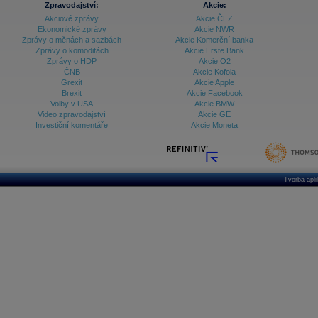
Zpravodajství:
Akcie:
Akciové zprávy
Akcie ČEZ
Archiv - Treasury alerty
Ekonomické zprávy
Akcie NWR
Zprávy o měnách a sazbách
Akcie Komerční banka
Archiv - Vývoj české koruny
Zprávy o komoditách
Akcie Erste Bank
Zprávy o HDP
Akcie O2
Archiv analýz - Makroukazatele
ČNB
Akcie Kofola
Grexit
Akcie Apple
Cenové indexy
Cenový kalkulátor
Brexit
Akcie Facebook
Ceny průmyslových výrobců - Data a prognózy
Volby v USA
Akcie BMW
(ČR)
Video zpravodajství
Akcie GE
Ceny průmyslových výrobců - Graf (ČR)
Investiční komentáře
Akcie Moneta
Ceny průmyslových výrobců - Kalendář (ČR)
Ceny průmyslových výrobců - Zpravodajství
CORPORATE WEB SOLUTION
DATA EXPORT
Databanka - Akcie
Tvorba apl
Databanka - Ceny
Databanka - Ekonomický růst
Databanka - Indexy
Databanka - Měnové kurzy
Databanka - Trh práce
Databanka - Úrokové sazby