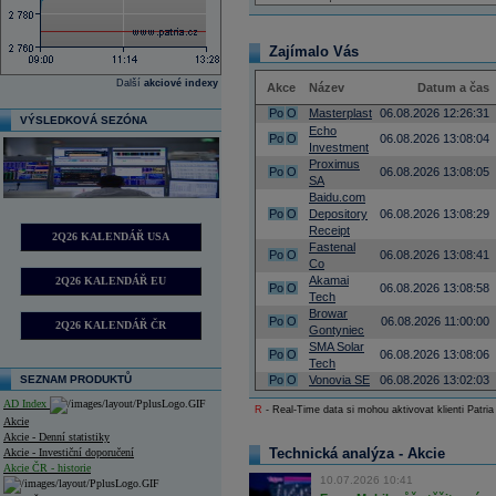
Zajímalo Vás
Další
akciové indexy
Akce
Název
Datum a čas
Po
O
Masterplast
06.08.2026 12:26:31
VÝSLEDKOVÁ SEZÓNA
Echo
Po
O
06.08.2026 13:08:04
Investment
Proximus
Po
O
06.08.2026 13:08:05
SA
Baidu.com
Po
O
Depository
06.08.2026 13:08:29
Receipt
2Q26 KALENDÁŘ USA
Fastenal
Po
O
06.08.2026 13:08:41
Co
Akamai
2Q26 KALENDÁŘ EU
Po
O
06.08.2026 13:08:58
Tech
Browar
Po
O
06.08.2026 11:00:00
2Q26 KALENDÁŘ ČR
Gontyniec
SMA Solar
Po
O
06.08.2026 13:08:06
Tech
SEZNAM PRODUKTŮ
Po
O
Vonovia SE
06.08.2026 13:02:03
AD Index
R
- Real-Time data si mohou aktivovat klienti Patria
Akcie
Akcie - Denní statistiky
Technická analýza - Akcie
Akcie - Investiční doporučení
Akcie ČR - historie
10.07.2026 10:41