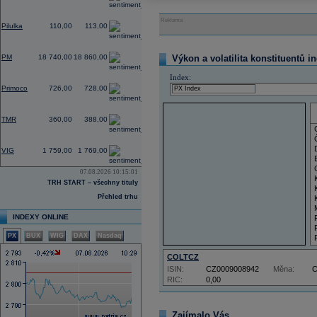
0,00
Reklama
Pilulka
110,00
113,00
0,53
PM
18 740,00
18 860,00
Výkon a volatilita konstituentů i
Index:
-0,27
Primoco
726,00
728,00
0,00
TMR
360,00
388,00
-1,56
VIG
1 759,00
1 769,00
07.08.2026 10:15:01
TRH START – všechny tituly
Přehled trhu
INDEXY ONLINE
PX
BUX
WIG
DAX
Nasdaq
COLTCZ
ISIN:
CZ0009008942
Měna:
RIC:
0,00
Zajímalo Vás