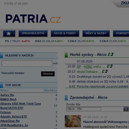
ZKU
PÁTEK 07.08.2026
ZPRAVODAJSTVÍ
AKCIE & FONDY
MĚNY & SAZBY
KOMODIT
PX
2 793,01
-0,43%
DAX
26 259,58
0,46%
CZK/€
24,234
0,03%
CZK/$
21,035
0,02%
Horké zprávy - Akcie
HLEDÁNÍ V AKCIÍCH
07.08.2026
select
10:28
BP
-
HSBC
snižu
......
10:13
Ahold Delhaize
...
Pokročilé hledání
Odeslat
9:10
DraftKings dosáhl ve 2Q výnosů 1,4
8:48
Airbnb očekává ve 3Q tržby 4,69 - 4
TOP AKCIE
8:43
Porsche reportovalo za první pololetí
zisku 338 mil.
EUR
(Bloomberg)
Název
Návštěvy
Agilyx Rg
4
8:37
Akcie Fujifilm klesají o více než 18 
Zpravodajství - Akcie
listing této části
(Bloomberg)
BWAQ Rg-A
2
iShares USD High Yield Corp
8:35
Německá pojišťovací společnost
Alli
Zvolte filtr
12
10,6 procenta na rekordních 4,87 mil
Bond UCITS ETF
sele
Celsius
3
8:25
Největší polská petrochemická skupin
čistý zisk na 15,87 miliardy zlotých 
Adaptiv Select ETF
3
07.08.2026 10:30
AtlasClear Rg
1
8:17
Soud v americkém státě Nové Mexiko v
Hlavní akcionář Volkswagenu j
zaplatit 567 milionů
dolarů
(téměř 12 m
JPM BetaBuildrs Jp
4
Holdingová společnost Porsche 
lidem. Dále firmě nařídil, aby změnila