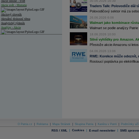
Akcie online - Svět
30.06.2026 16:39
Akcie svět - Historie
Traders Talk: Polovodiče dál tá
Polovodičový sektor má za sebou
Akciový slovník
26.06.2026 6:06
Aktuální diskusní téma
Walmart jako kombinace růstu 
Analytický týdeník
Analýzy - Akcie
Walmart se podle analýzy Patrie 
18.06.2026 10:00
Analýzy společností - ČR
Silné vyhlídky pro Amazon. Ak
Přestože akcie Amazonu si letos
Analýzy společností - Střední Evropa
04.06.2026 13:06
Analýzy společností - Svět
RWE: Korekce může odeznít, n
Rostoucí poptávka po elektrifikac
Ankety a diskuze
Archiv - Analýzy online
Archiv - Deník událostí
Archiv - Flash analýzy (svět)
Archiv - Globální makroekonomické přehledy
Archiv - Horké Zprávy
Archiv - Kalendář událostí
Archiv - Měnová politika
Archiv - Měsíční makroekonomické přehledy
O Patria.cz
|
Reklama
|
Mapa Stránek
|
Skupina Patria
|
Kariéra v Patrii
|
Podmínky uží
Archiv - Souhrnné zprávy o vývoji ČR
|
Cookies
|
|
RSS / XML
E-mail newsletter
SMS zpravod
Archiv - Treasury alerty