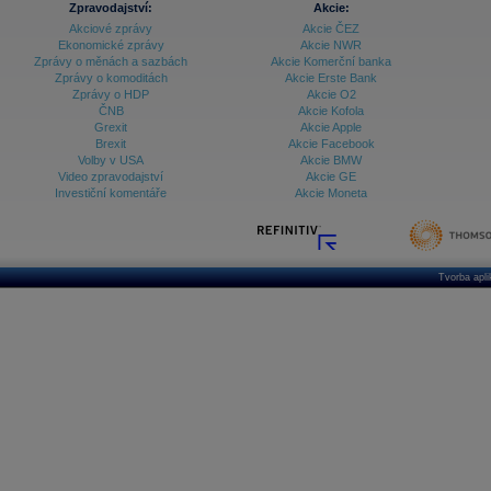
Zpravodajství:
Akcie:
Akciové zprávy
Akcie ČEZ
Archiv - Vývoj české koruny
Ekonomické zprávy
Akcie NWR
Zprávy o měnách a sazbách
Akcie Komerční banka
Archiv analýz - Makroukazatele
Zprávy o komoditách
Akcie Erste Bank
Zprávy o HDP
Akcie O2
Cenové indexy
Cenový kalkulátor
ČNB
Akcie Kofola
Ceny průmyslových výrobců - Data a prognózy
Grexit
Akcie Apple
(ČR)
Brexit
Akcie Facebook
Ceny průmyslových výrobců - Graf (ČR)
Volby v USA
Akcie BMW
Ceny průmyslových výrobců - Kalendář (ČR)
Video zpravodajství
Akcie GE
Ceny průmyslových výrobců - Zpravodajství
Investiční komentáře
Akcie Moneta
CORPORATE WEB SOLUTION
DATA EXPORT
Databanka - Akcie
Databanka - Ceny
Tvorba apl
Databanka - Ekonomický růst
Databanka - Indexy
Databanka - Měnové kurzy
Databanka - Trh práce
Databanka - Úrokové sazby
Databanka - Veřejné rozpočty