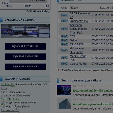
Akce
Název
Datum a 
Další
akciové indexy
SPDR/Leverage
Po
O
07.08.2026 10:06
72
VÝSLEDKOVÁ SEZÓNA
Po
O
Qualcomm Inc
07.08.2026 10:09
Aberdeen
Po
O
Equity Income
07.08.2026 10:09
Trust PLC
Po
O
ČEZ
07.08.2026 10:15
Po
O
Griffon
07.08.2026 10:09
Po
O
ERICSSON
07.08.2026 10:09
2Q26 KALENDÁŘ USA
Volkswagen
Po
O
06.08.2026 23:20
Unsp ADR
Mears Group
2Q26 KALENDÁŘ EU
Po
O
07.08.2026 10:09
PLC
Po
O
Capita Plc Rg
07.08.2026 10:09
2Q26 KALENDÁŘ ČR
R
- Real-Time data si mohou aktivovat klienti Patria
SEZNAM PRODUKTŮ
Technická analýza - Akcie
AD Index
10.07.2026 10:41
Akcie
ExxonMobil může těžit z návrat
Akcie - Denní statistiky
Energetické akcie patří letos me
Akcie - Investiční doporučení
Akcie ČR - historie
02.07.2026 10:55
AstraZeneca jako sázka na de
Akcie ČR - Týdenní přehled
Letos dominovaly trhům akcie spoj
Akcie online - ČR