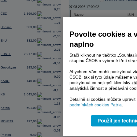
CSG
441,60
07.08.2026 17:00:02
0,74
ČEZ
1 369,00
Název
ISIN
ČEZ
CZ000
1,21
PHILIP MORRIS ČR
CS00
Doosan
503,00
ERSTE BANK
AT000
Povolte cookies a 
TMR
SK112
-2,35
E4U
332,00
naplno
-2,21
ERSTE
2 917,00
Stačí kliknout na tlačítko „Souhla
AD index - vývoj
skupinu ČSOB a vybrané třetí stran
-0,54
Region
Odeslat
Gevorkyan
185,00
select
Abychom Vám mohli poskytnout víc
ČSOB, tak si tyto údaje můžeme vz
0,00
KARO
140,00
poskytnout co nejlepší klientský zá
analytická činnost a předávání coo
-0,10
KB
1 045,00
Detailně si cookies můžete upravit
-1,18
podmínkách cookies Patria
.
Kofola
501,00
-0,05
Použít jen techn
MONETA
197,00
-3,03
Photon
6,40