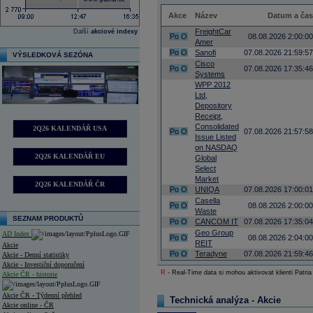
Akce
Název
Datum a čas
FreightCar
Další
akciové indexy
Po
O
08.08.2026 2:00:00
Amer
Po
O
Sanofi
07.08.2026 21:59:57
VÝSLEDKOVÁ SEZÓNA
Cisco
Po
O
07.08.2026 17:35:46
Systems
WPP 2012
Ltd,
Depository
Receipt,
Consolidated
2Q26 KALENDÁŘ USA
Po
O
07.08.2026 21:57:58
Issue Listed
on NASDAQ
2Q26 KALENDÁŘ EU
Global
Select
Market
2Q26 KALENDÁŘ ČR
Po
O
UNIQA
07.08.2026 17:00:01
Casella
Po
O
08.08.2026 2:00:00
Waste
SEZNAM PRODUKTŮ
Po
O
CANCOM IT
07.08.2026 17:35:04
Geo Group
AD Index
Po
O
08.08.2026 2:04:00
REIT
Akcie
Po
O
Teradyne
07.08.2026 21:59:46
Akcie - Denní statistiky
Akcie - Investiční doporučení
R
- Real-Time data si mohou aktivovat klienti Patria
Akcie ČR - historie
Akcie ČR - Týdenní přehled
Technická analýza - Akcie
Akcie online - ČR