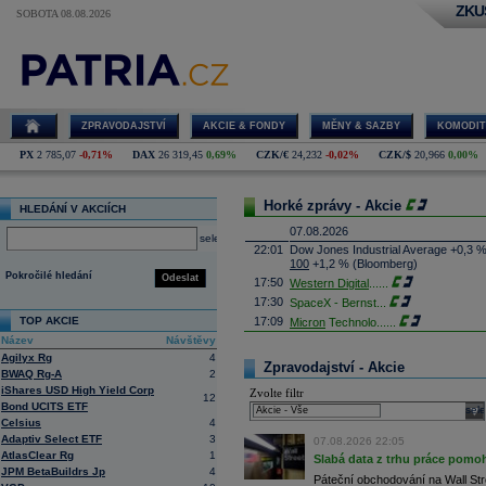
ZKU
SOBOTA 08.08.2026
ZPRAVODAJSTVÍ
AKCIE & FONDY
MĚNY & SAZBY
KOMODIT
PX
2 785,07
-0,71%
DAX
26 319,45
0,69%
CZK/€
24,232
-0,02%
CZK/$
20,966
0,00%
Horké zprávy - Akcie
HLEDÁNÍ V AKCIÍCH
07.08.2026
select
22:01
Dow Jones Industrial Average +0,3 
100
+1,2 % (Bloomberg)
Pokročilé hledání
Odeslat
17:50
Western Digital
......
17:30
SpaceX - Bernst
...
TOP AKCIE
17:09
Micron
Technolo
......
Název
Návštěvy
16:47
Exxon
Mobil - T
......
Agilyx Rg
4
16:26
Objem obchodů s akciemi na pražské
Zpravodajství - Akcie
BWAQ Rg-A
2
obchodů za poslední rok je 0,665 mld
iShares USD High Yield Corp
Zvolte filtr
16:23
Zvýšení výroby balistických střel A
12
Bond UCITS ETF
nějakou dobu potrvá. Agentuře Reuter
sele
Armin Papperger. Společná výroba 
Celsius
4
doplnit arzenál Spojeným státům, kte
Adaptiv Select ETF
3
07.08.2026 22:05
(ČTK)
AtlasClear Rg
1
Slabá data z trhu práce pomoh
16:07
Conocophillips
......
JPM BetaBuildrs Jp
4
Páteční obchodování na Wall Stre