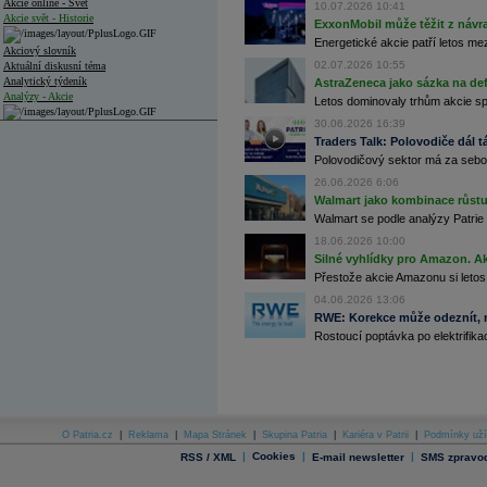
Akcie online - Svět
10.07.2026 10:41
Akcie svět - Historie
ExxonMobil může těžit z návrat
Energetické akcie patří letos me
Akciový slovník
02.07.2026 10:55
Aktuální diskusní téma
Analytický týdeník
AstraZeneca jako sázka na de
Analýzy - Akcie
Letos dominovaly trhům akcie spoj
30.06.2026 16:39
Analýzy společností - ČR
Traders Talk: Polovodiče dál tá
Polovodičový sektor má za sebou
Analýzy společností - Střední Evropa
26.06.2026 6:06
Analýzy společností - Svět
Walmart jako kombinace růstu 
Walmart se podle analýzy Patrie 
Ankety a diskuze
18.06.2026 10:00
Archiv - Analýzy online
Archiv - Deník událostí
Silné vyhlídky pro Amazon. Ak
Přestože akcie Amazonu si letos
Archiv - Flash analýzy (svět)
04.06.2026 13:06
RWE: Korekce může odeznít, n
Archiv - Globální makroekonomické přehledy
Rostoucí poptávka po elektrifikac
Archiv - Horké Zprávy
Archiv - Kalendář událostí
Archiv - Měnová politika
Archiv - Měsíční makroekonomické přehledy
O Patria.cz
|
Reklama
|
Mapa Stránek
|
Skupina Patria
|
Kariéra v Patrii
|
Podmínky uží
Archiv - Souhrnné zprávy o vývoji ČR
|
Cookies
|
|
RSS / XML
E-mail newsletter
SMS zpravod
Archiv - Treasury alerty