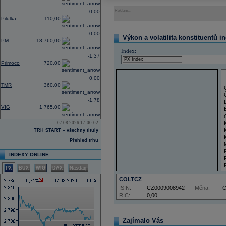
Reklama
0,00
Pilulka
110,00
0,00
Výkon a volatilita konstituentů i
PM
18 760,00
Index:
-1,37
Primoco
720,00
0,00
TMR
360,00
-1,78
VIG
1 765,00
07.08.2026 17:00:02
TRH START – všechny tituly
Přehled trhu
INDEXY ONLINE
PX
BUX
WIG
DAX
Nasdaq
COLTCZ
ISIN:
CZ0009008942
Měna:
RIC:
0,00
Zajímalo Vás