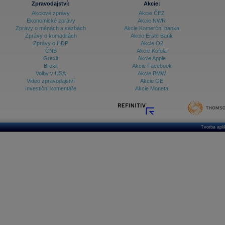
Zpravodajství:
Akcie:
Akciové zprávy
Akcie ČEZ
Archiv - Vývoj české koruny
Ekonomické zprávy
Akcie NWR
Zprávy o měnách a sazbách
Akcie Komerční banka
Archiv analýz - Makroukazatele
Zprávy o komoditách
Akcie Erste Bank
Zprávy o HDP
Akcie O2
Cenové indexy
Cenový kalkulátor
ČNB
Akcie Kofola
Ceny průmyslových výrobců - Data a prognózy
Grexit
Akcie Apple
(ČR)
Brexit
Akcie Facebook
Ceny průmyslových výrobců - Graf (ČR)
Volby v USA
Akcie BMW
Ceny průmyslových výrobců - Kalendář (ČR)
Video zpravodajství
Akcie GE
Ceny průmyslových výrobců - Zpravodajství
Investiční komentáře
Akcie Moneta
CORPORATE WEB SOLUTION
DATA EXPORT
Databanka - Akcie
Databanka - Ceny
Tvorba apl
Databanka - Ekonomický růst
Databanka - Indexy
Databanka - Měnové kurzy
Databanka - Trh práce
Databanka - Úrokové sazby
Databanka - Veřejné rozpočty