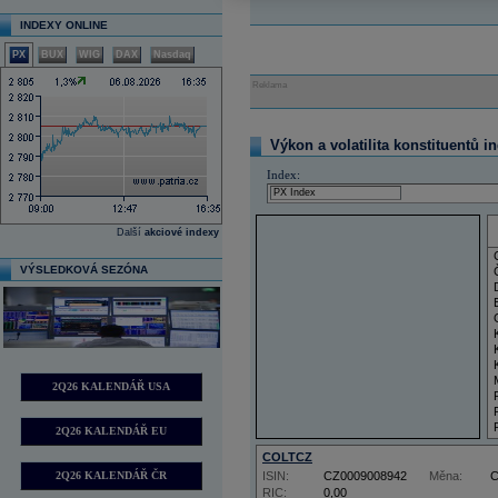
INDEXY ONLINE
PX
BUX
WIG
DAX
Nasdaq
Reklama
Výkon a volatilita konstituentů i
Index:
Další
akciové indexy
VÝSLEDKOVÁ SEZÓNA
2Q26 KALENDÁŘ USA
2Q26 KALENDÁŘ EU
COLTCZ
2Q26 KALENDÁŘ ČR
ISIN:
CZ0009008942
Měna:
RIC:
0,00