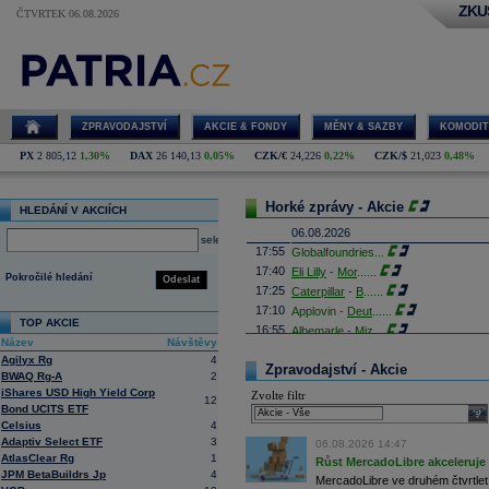
ZKU
ČTVRTEK 06.08.2026
ZPRAVODAJSTVÍ
AKCIE & FONDY
MĚNY & SAZBY
KOMODIT
PX
2 805,12
1,30%
DAX
26 140,13
0,05%
CZK/€
24,226
0,22%
CZK/$
21,023
0,48%
Horké zprávy - Akcie
HLEDÁNÍ V AKCIÍCH
06.08.2026
select
17:55
Globalfoundries
...
17:40
Eli Lilly
-
Mor
......
Pokročilé hledání
Odeslat
17:25
Caterpillar
-
B
......
17:10
Applovin -
Deut
......
TOP AKCIE
16:55
Albemarle - Miz
...
Název
Návštěvy
16:53
Výrobce příslušenství pro elektroni
Agilyx Rg
4
propadl do ztráty 8,8 milionu
korun
. 
Zpravodajství - Akcie
BWAQ Rg-A
2
Obrat společnosti se loni meziročně s
iShares USD High Yield Corp
Zvolte filtr
16:41
AMD
- Rosenbla
......
12
Bond UCITS ETF
sele
16:26
Britské úřady schválily plánované př
Celsius
4
domácím konkurentem Paramount Sk
Adaptiv Select ETF
3
Britská vláda dnes oznámila, že fir
06.08.2026 14:47
AtlasClear Rg
1
které rozptýlily obavy ministryně ku
Růst MercadoLibre akceleruje n
JPM BetaBuildrs Jp
4
16:26
Objem obchodů s akciemi na pražské
MercadoLibre ve druhém čtvrtletí 