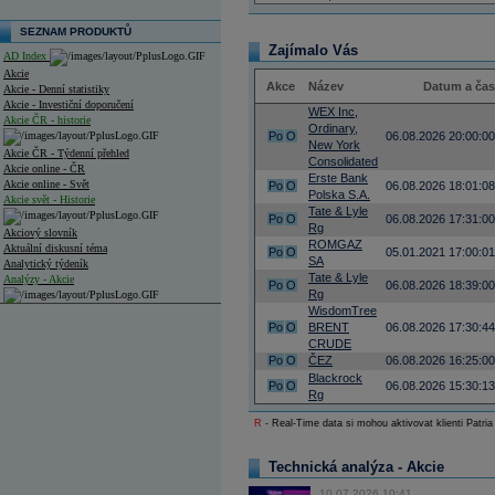
SEZNAM PRODUKTŮ
Zajímalo Vás
AD Index
Akcie
Akce
Název
Datum a čas
Akcie - Denní statistiky
Akcie - Investiční doporučení
WEX Inc,
Akcie ČR - historie
Ordinary,
Po
O
06.08.2026 20:00:00
New York
Akcie ČR - Týdenní přehled
Consolidated
Akcie online - ČR
Erste Bank
Akcie online - Svět
Po
O
06.08.2026 18:01:08
Polska S.A.
Akcie svět - Historie
Tate & Lyle
Po
O
06.08.2026 17:31:00
Rg
Akciový slovník
ROMGAZ
Aktuální diskusní téma
Po
O
05.01.2021 17:00:01
SA
Analytický týdeník
Tate & Lyle
Analýzy - Akcie
Po
O
06.08.2026 18:39:00
Rg
WisdomTree
Analýzy společností - ČR
Po
O
BRENT
06.08.2026 17:30:44
CRUDE
Analýzy společností - Střední Evropa
Po
O
ČEZ
06.08.2026 16:25:00
Blackrock
Analýzy společností - Svět
Po
O
06.08.2026 15:30:13
Rg
Ankety a diskuze
R
- Real-Time data si mohou aktivovat klienti Patria
Archiv - Analýzy online
Archiv - Deník událostí
Technická analýza - Akcie
Archiv - Flash analýzy (svět)
10.07.2026 10:41