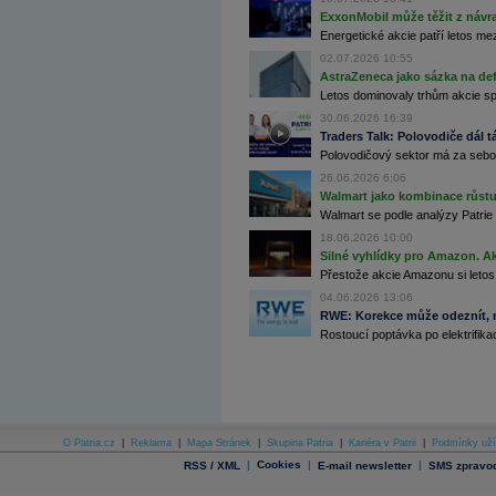
Archiv - Globální makroekonomické přehledy
ExxonMobil může těžit z návrat
Energetické akcie patří letos me
Archiv - Horké Zprávy
02.07.2026 10:55
Archiv - Kalendář událostí
AstraZeneca jako sázka na de
Letos dominovaly trhům akcie spoj
Archiv - Měnová politika
30.06.2026 16:39
Archiv - Měsíční makroekonomické přehledy
Traders Talk: Polovodiče dál tá
Archiv - Souhrnné zprávy o vývoji ČR
Polovodičový sektor má za sebou
Archiv - Treasury alerty
26.06.2026 6:06
Walmart jako kombinace růstu 
Archiv - Vývoj české koruny
Walmart se podle analýzy Patrie 
18.06.2026 10:00
Archiv analýz - Makroukazatele
Silné vyhlídky pro Amazon. Ak
Přestože akcie Amazonu si letos
Cenové indexy
Cenový kalkulátor
04.06.2026 13:06
Ceny průmyslových výrobců - Data a prognózy
RWE: Korekce může odeznít, n
(ČR)
Rostoucí poptávka po elektrifikac
Ceny průmyslových výrobců - Graf (ČR)
Ceny průmyslových výrobců - Kalendář (ČR)
Ceny průmyslových výrobců - Zpravodajství
CORPORATE WEB SOLUTION
DATA EXPORT
Databanka - Akcie
O Patria.cz
|
Reklama
|
Mapa Stránek
|
Skupina Patria
|
Kariéra v Patrii
|
Podmínky uží
Databanka - Ceny
|
Cookies
|
|
RSS / XML
E-mail newsletter
SMS zpravod
Databanka - Ekonomický růst