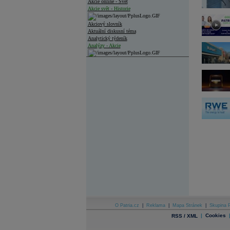
Akcie online - Svět
Akcie svět - Historie
Akciový slovník
Aktuální diskusní téma
Analytický týdeník
Analýzy - Akcie
Analýzy společností - ČR
Analýzy společností - Střední Evropa
Analýzy společností - Svět
Ankety a diskuze
Archiv - Analýzy online
Archiv - Deník událostí
Archiv - Flash analýzy (svět)
Archiv - Globální makroekonomické přehledy
Archiv - Horké Zprávy
Archiv - Kalendář událostí
Archiv - Měnová politika
Archiv - Měsíční makroekonomické přehledy
O Patria.cz
|
Reklama
|
Mapa Stránek
|
Skupina P
Archiv - Souhrnné zprávy o vývoji ČR
|
Cookies
RSS / XML
Archiv - Treasury alerty