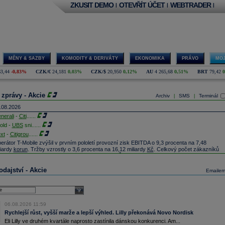
ZKUSIT DEMO
OTEVŘÍT ÚČET
WEBTRADER
|
|
|
MĚNY & SAZBY
KOMODITY & DERIVÁTY
EKONOMIKA
PRÁVO
MOJ
63,44
-0,83%
CZK/€
24,181
0,03%
CZK/$
20,950
0,12%
AU
4 265,68
0,51%
BRT
79,42
 zprávy - Akcie
Archiv
SMS
Terminál
|
|
.08.2026
nerali
-
Citi
......
old -
UBS
sni
......
xt
-
Citigrou
......
erátor T-Mobile zvýšil v prvním pololetí provozní zisk EBITDA o 9,3 procenta na 7,48
liardy
korun
. Tržby vzrostly o 3,6 procenta na 16,12 miliardy
Kč
. Celkový počet zákazníků
ziročně vzrostl o 0,7 procenta na 6,621 milionu (ČTK)
onardo -
JP M
......
dajství - Akcie
Emaile
fineon
Technologies - TD Cowen snižuje cílovou cenu na 72
EUR
z 88
EUR
(Reuters)
L -
JP Morgan
......
select
iersdorf
-
Ci
......
odejce stavebnin DEK prodá francouzské skupině Saint-Gobain část firmy Stachema, která
06.08.2026 11:59
 zaměřuje například na výrobu příměsí do betonu. Dokončení obchodu se předpokládá do
Rychlejší růst, vyšší marže a lepší výhled. Lilly překonává Novo Nordisk
nce roku 2026, transakci ještě musí schválit antimonopolní úřad (ČTK)
Eli Lilly ve druhém kvartále naprosto zastínila dánskou konkurenci. Am...
stý zisk ČSOB vzrostl na 10,2 mld.
Kč
(meziročně o 7 %). Celkový objem úvěrů