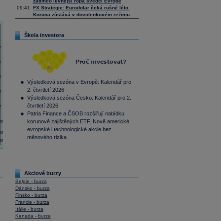
zatímco levnější ropa svědčí Evropě
09:41
FX Strategie: Eurodolar čeká rušné léto.
Koruna zůstává v dovolenkovém režimu
Škola investora
Výsledková sezóna v Evropě: Kalendář pro
2. čtvrtletí 2026
Výsledková sezóna Česko: Kalendář pro 2.
čtvrtletí 2026
Patria Finance a ČSOB rozšiřují nabídku
korunově zajištěných ETF. Nově americké,
evropské i technologické akcie bez
měnového rizika
Akciové burzy
Belgie - burza
Dánsko - burza
Finsko - burza
Francie - burza
Itálie - burza
Kanada - burza