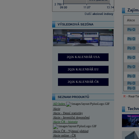
Zajím
Další
akciové indexy
Akce
VÝSLEDKOVÁ SEZÓNA
Po
O
Po
O
Po
O
2Q26 KALENDÁŘ USA
Po
O
Po
O
2Q26 KALENDÁŘ EU
Po
O
2Q26 KALENDÁŘ ČR
Po
O
Po
O
R
- Real-Tim
SEZNAM PRODUKTŮ
AD Index
Techn
Akcie
Akcie - Denní statistiky
Akcie - Investiční doporučení
Akcie ČR - historie
Akcie ČR - Týdenní přehled
Akcie online - ČR