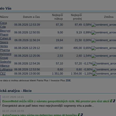
alo Vás
Nejlepší
Nejlepší
Název
Datum a čas
Změna
nákup
prodej
Coca
06.08.2026 12:53:39
87,30
87,49
0,58%
Cola
Biocryst
06.08.2026 12:50:55
9,00
9,19
0,99%
Pharm
Cohen &
06.08.2026 11:56:24
19,64
21,50
0,00%
Steers
Vertex
06.08.2026 12:29:12
487,00
495,00
0,65%
Pharma
Ashmore
06.08.2026 12:25:06
2,53
2,60
1,54%
Group
Sodexho
06.08.2026 12:54:26
57,10
57,20
-0,17%
Alliance
Lufthansa
06.08.2026 12:53:56
8,60
8,60
-0,90%
ČEZ
06.08.2026 13:00:00
1 351,00
1 354,00
-1,10%
e data si mohou aktivovat klienti Patria Plus / Investor Plus
ZDE
.
ická analýza - Akcie
10.07.2026 10:41
ExxonMobil může těžit z návratu geopolitických rizik. Má prostor pro růst akcií
Energetické akcie patří letos mezi nejvýkonnější segmenty trhu a podle...
02.07.2026 10:55
AstraZeneca jako sázka na defenzivu mimo AI horečku