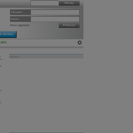
Hledej
Uživatel:
Heslo:
Nová registrace
Přihlásit
E PATRIA
0,94%
Reklama
m