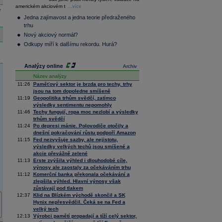
36 145,83
0,96
americkém akciovém t
...více
Composite
e
Index
Jedna zajímavost a jedna teorie předraženého
XETRA
trhu
Tecdax
4 002,77
1,42
Nový akciový normál?
Performance
Odkupy míří k dalšímu rekordu. Hurá?
index
Analýzy online
Archiv
Název analýzy
11:26
Paměťový sektor je brzda pro techy, trhy
jsou na tom dopoledne smíšeně
11:19
Geopolitika trhům svědčí, zatímco
výsledky sentimentu nepomohly
11:46
Techy fungují, ropa moc nezlobí a výsledky
trhům svědčí
11:24
Po depresi mánie. Polovodiče otočily a
dnešní pokračování růstu podpoří Amazon
11:15
Fed nezvyšuje sazby, ale nejistotu,
výsledky velkých techů jsou smíšené a
akcie převážně zelené
11:13
Erste zvýšila výhled i dlouhodobé cíle,
výnosy ale zaostaly za očekáváním trhu
11:12
Komerční banka překonala očekávání a
zlepšila výhled. Hlavní výnosy však
zůstávají pod tlakem
12:37
Klid na Blízkém východě skončil a SK
Hynix nepřesvědčil. Čeká se na Fed a
velký tech
12:13
Výrobci pamětí propadají a tíží celý sektor,