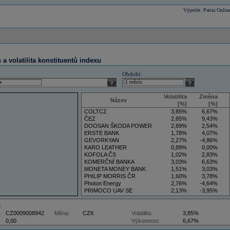
Výpočet: Patria Onlin
a volatilita konstituentů indexu
Období:
select
select
Volatilita
Změna
Název
[%]
[%]
COLTCZ
3,85%
6,67%
ČEZ
2,85%
9,43%
DOOSAN ŠKODA POWER
2,69%
2,54%
ERSTE BANK
1,78%
4,07%
GEVORKYAN
2,27%
-4,86%
KARO LEATHER
0,89%
0,00%
KOFOLA ČS
1,02%
2,83%
KOMERČNÍ BANKA
3,03%
6,63%
MONETA MONEY BANK
1,51%
3,03%
PHILIP MORRIS ČR
1,60%
3,78%
Photon Energy
2,76%
-4,64%
PRIMOCO UAV SE
2,13%
-3,95%
VIG
3,50%
5,88%
Z
CZ0009008942
Měna:
CZK
Volatilita:
3,85%
0,00
Výkonnost:
6,67%