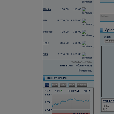
2,80
Pilulka
108,00
113,00
Reklama
0,75
PM
18 760,00
18 900,00
0,00
Výkon 
Primoco
728,00
738,00
Index:
0,00
TMR
364,00
388,00
4,33
VIG
1 784,00
1 785,00
06.08.2026 13:00:01
TRH START – všechny tituly
Přehled trhu
INDEXY ONLINE
PX
BUX
WIG
DAX
Nasdaq
COLTC
ISIN:
RIC: