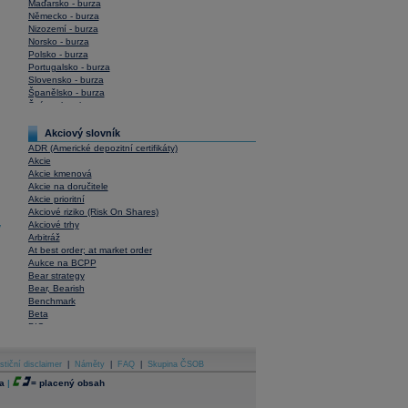
Maďarsko - burza
Německo - burza
Nizozemí - burza
Norsko - burza
Polsko - burza
Portugalsko - burza
Slovensko - burza
Španělsko - burza
Švýcarsko - burza
USA - burza
Akciový slovník
ADR (Americké depozitní certifikáty)
Akcie
Akcie kmenová
Akcie na doručitele
Akcie prioritní
Akciové riziko (Risk On Shares)
Akciové trhy
y
Arbitráž
At best order; at market order
Aukce na BCPP
Bear strategy
Bear, Bearish
Benchmark
Beta
BIC
Blokové obchody
Blue chips
stiční disclaimer
Bonita
|
Náměty
|
FAQ
|
Skupina ČSOB
Book To Bill Ratio
a
|
=
placený obsah
Book Value
Bookbuilding