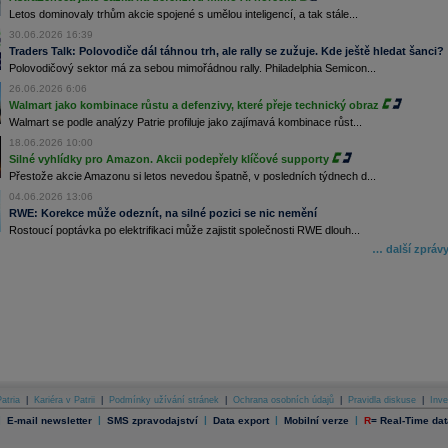
Letos dominovaly trhům akcie spojené s umělou inteligencí, a tak stále...
30.06.2026 16:39
Traders Talk: Polovodiče dál táhnou trh, ale rally se zužuje. Kde ještě hledat šanci?
Polovodičový sektor má za sebou mimořádnou rally. Philadelphia Semicon...
26.06.2026 6:06
Walmart jako kombinace růstu a defenzivy, které přeje technický obraz
Walmart se podle analýzy Patrie profiluje jako zajímavá kombinace růst...
18.06.2026 10:00
Silné vyhlídky pro Amazon. Akcii podepřely klíčové supporty
Přestože akcie Amazonu si letos nevedou špatně, v posledních týdnech d...
04.06.2026 13:06
RWE: Korekce může odeznít, na silné pozici se nic nemění
Rostoucí poptávka po elektrifikaci může zajistit společnosti RWE dlouh...
… další zpráv
atria
|
Kariéra v Patrii
|
Podmínky užívání stránek
|
Ochrana osobních údajů
|
Pravidla diskuse
|
Inve
|
|
|
|
|
E-mail newsletter
SMS zpravodajství
Data export
Mobilní verze
R
=
Real-Time dat