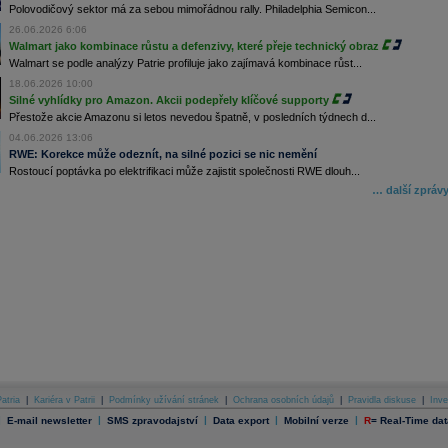
Polovodičový sektor má za sebou mimořádnou rally. Philadelphia Semicon...
26.06.2026 6:06
Walmart jako kombinace růstu a defenzivy, které přeje technický obraz
Walmart se podle analýzy Patrie profiluje jako zajímavá kombinace růst...
18.06.2026 10:00
Silné vyhlídky pro Amazon. Akcii podepřely klíčové supporty
Přestože akcie Amazonu si letos nevedou špatně, v posledních týdnech d...
04.06.2026 13:06
RWE: Korekce může odeznít, na silné pozici se nic nemění
Rostoucí poptávka po elektrifikaci může zajistit společnosti RWE dlouh...
… další zpráv
atria
|
Kariéra v Patrii
|
Podmínky užívání stránek
|
Ochrana osobních údajů
|
Pravidla diskuse
|
Inve
|
|
|
|
|
E-mail newsletter
SMS zpravodajství
Data export
Mobilní verze
R
=
Real-Time dat