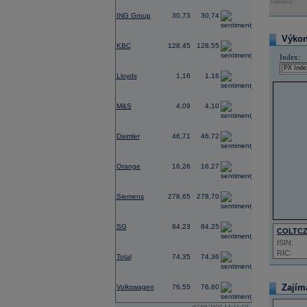
Reklama
-0,31
ING Group
30,73
30,74
1,02
Výkon 
KBC
128,45
128,55
Index:
1,12
Lloyds
1,16
1,16
0,73
M&S
4,09
4,10
-0,14
Daimler
46,71
46,72
-0,37
Orange
16,26
16,27
2,03
Siemens
278,65
278,70
0,01
SG
84,23
84,25
COLTC
ISIN:
-0,25
RIC:
Total
74,35
74,36
0,33
Zajím
Volkswagen
76,55
76,60