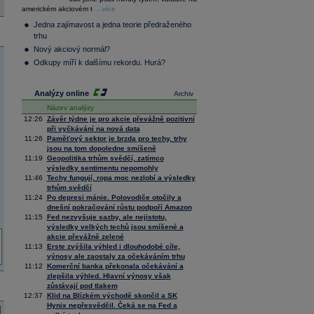
36 128,57
-0,05
americkém akciovém t
Composite
...více
Index
Jedna zajímavost a jedna teorie předraženého
XETRA
trhu
Tecdax
4 066,17
1,63
Nový akciový normál?
Performance
index
Odkupy míří k dalšímu rekordu. Hurá?
Analýzy online
Archiv
Název analýzy
12:26
Závěr týdne je pro akcie převážně pozitivní
při vyčkávání na nová data
11:26
Paměťový sektor je brzda pro techy, trhy
jsou na tom dopoledne smíšeně
11:19
Geopolitika trhům svědčí, zatímco
výsledky sentimentu nepomohly
11:46
Techy fungují, ropa moc nezlobí a výsledky
trhům svědčí
11:24
Po depresi mánie. Polovodiče otočily a
dnešní pokračování růstu podpoří Amazon
11:15
Fed nezvyšuje sazby, ale nejistotu,
výsledky velkých techů jsou smíšené a
akcie převážně zelené
11:13
Erste zvýšila výhled i dlouhodobé cíle,
výnosy ale zaostaly za očekáváním trhu
11:12
Komerční banka překonala očekávání a
zlepšila výhled. Hlavní výnosy však
zůstávají pod tlakem
12:37
Klid na Blízkém východě skončil a SK
Hynix nepřesvědčil. Čeká se na Fed a