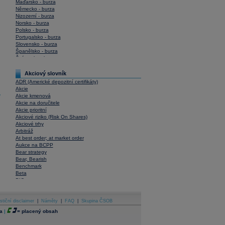
Maďarsko - burza
Německo - burza
Nizozemí - burza
Norsko - burza
Polsko - burza
Portugalsko - burza
Slovensko - burza
Španělsko - burza
Švýcarsko - burza
USA - burza
Akciový slovník
ADR (Americké depozitní certifikáty)
Akcie
y
Akcie kmenová
Akcie na doručitele
Akcie prioritní
Akciové riziko (Risk On Shares)
Akciové trhy
Arbitráž
At best order; at market order
Aukce na BCPP
Bear strategy
Bear, Bearish
Benchmark
Beta
BIC
Blokové obchody
Blue chips
stiční disclaimer
Bonita
|
Náměty
|
FAQ
|
Skupina ČSOB
Book To Bill Ratio
a
|
=
placený obsah
Book Value
Bookbuilding