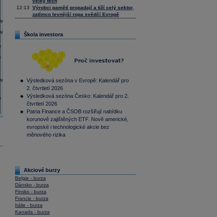
velký tech
12:13
Výrobci pamětí propadají a tíží celý sektor,
zatímco levnější ropa svědčí Evropě
Škola investora
Výsledková sezóna v Evropě: Kalendář pro
2. čtvrtletí 2026
Výsledková sezóna Česko: Kalendář pro 2.
čtvrtletí 2026
Patria Finance a ČSOB rozšiřují nabídku
korunově zajištěných ETF. Nově americké,
evropské i technologické akcie bez
měnového rizika
Akciové burzy
Belgie - burza
Dánsko - burza
Finsko - burza
Francie - burza
Itálie - burza
Kanada - burza