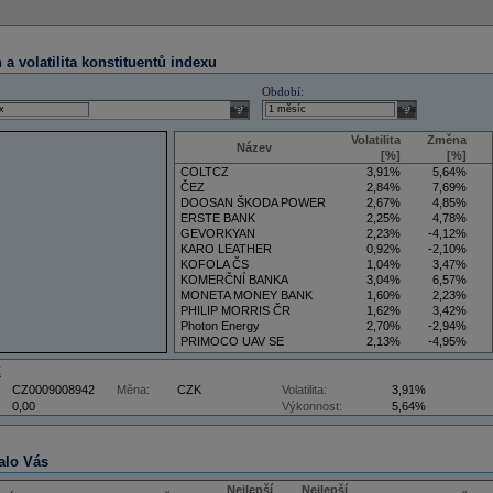
a volatilita konstituentů indexu
Období:
select
select
Volatilita
Změna
Název
[%]
[%]
COLTCZ
3,91%
5,64%
ČEZ
2,84%
7,69%
DOOSAN ŠKODA POWER
2,67%
4,85%
ERSTE BANK
2,25%
4,78%
GEVORKYAN
2,23%
-4,12%
KARO LEATHER
0,92%
-2,10%
KOFOLA ČS
1,04%
3,47%
KOMERČNÍ BANKA
3,04%
6,57%
MONETA MONEY BANK
1,60%
2,23%
PHILIP MORRIS ČR
1,62%
3,42%
Photon Energy
2,70%
-2,94%
PRIMOCO UAV SE
2,13%
-4,95%
VIG
4,09%
11,61%
Z
CZ0009008942
Měna:
CZK
Volatilita:
3,91%
0,00
Výkonnost:
5,64%
alo Vás
Nejlepší
Nejlepší