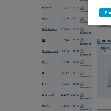
0,77
Barclays
5,24
5,24
07.08.2026
Pou
Název
0,78
BMW
59,06
59,10
PHILIP
TMR
0,16
BNP Paribas
112,78
112,80
0,00
BP
5,20
5,20
AD in
Region
2,35
Commerzbank
39,49
39,51
-4,36
CSG
18,40
18,42
1,38
DB
33,17
33,18
-0,03
E.ON
18,95
18,96
-0,16
ERSTE AT
121,40
121,60
1,39
HSBC
15,42
15,43