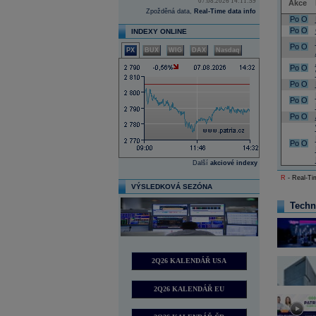
07.08.2026 14:11:59
Akce
Zpožděná data,
Real-Time data info
Po
O
Po
O
INDEXY ONLINE
Po
O
PX
BUX
WIG
DAX
Nasdaq
Po
O
Po
O
Po
O
Po
O
Po
O
Další
akciové indexy
R
- Real-Tim
VÝSLEDKOVÁ SEZÓNA
Techn
2Q26 KALENDÁŘ USA
2Q26 KALENDÁŘ EU