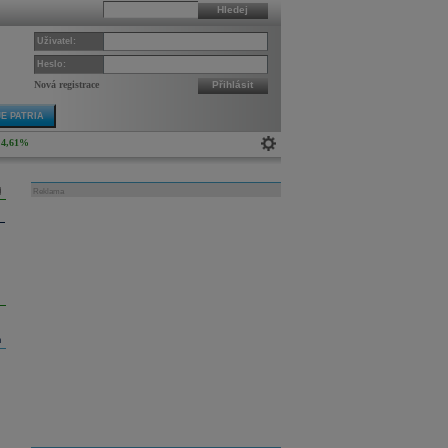
Hledej
Uživatel:
Heslo:
Nová registrace
Přihlásit
E PATRIA
4,61%
Reklama
m