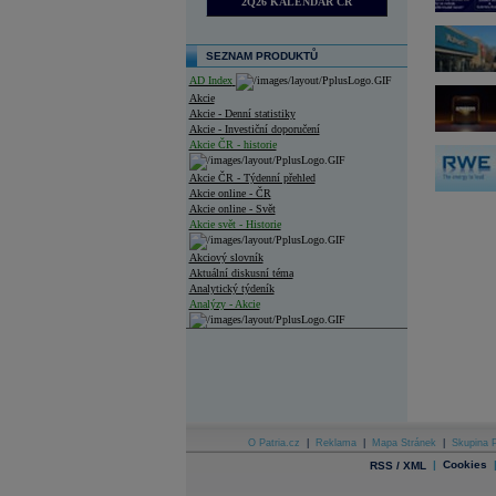
2Q26 KALENDÁŘ ČR
SEZNAM PRODUKTŮ
AD Index
Akcie
Akcie - Denní statistiky
Akcie - Investiční doporučení
Akcie ČR - historie
Akcie ČR - Týdenní přehled
Akcie online - ČR
Akcie online - Svět
Akcie svět - Historie
Akciový slovník
Aktuální diskusní téma
Analytický týdeník
Analýzy - Akcie
Analýzy společností - ČR
Analýzy společností - Střední Evropa
Analýzy společností - Svět
Ankety a diskuze
O Patria.cz
|
Reklama
|
Mapa Stránek
|
Skupina P
Archiv - Analýzy online
|
Cookies
RSS / XML
Archiv - Deník událostí