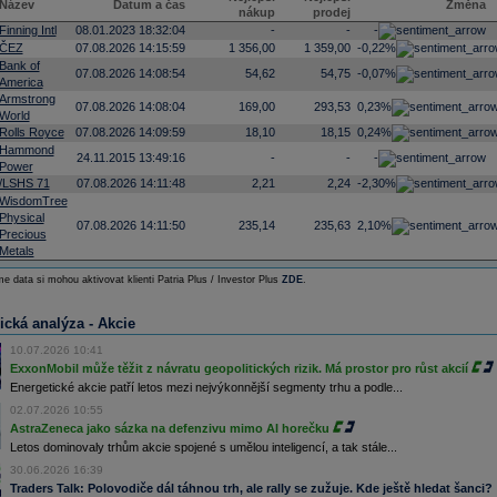
Název
Datum a čas
Změna
nákup
prodej
Finning Intl
08.01.2023 18:32:04
-
-
-
ČEZ
07.08.2026 14:15:59
1 356,00
1 359,00
-0,22%
Bank of
07.08.2026 14:08:54
54,62
54,75
-0,07%
America
Armstrong
07.08.2026 14:08:04
169,00
293,53
0,23%
World
Rolls Royce
07.08.2026 14:09:59
18,10
18,15
0,24%
Hammond
24.11.2015 13:49:16
-
-
-
Power
/LSHS 71
07.08.2026 14:11:48
2,21
2,24
-2,30%
WisdomTree
Physical
07.08.2026 14:11:50
235,14
235,63
2,10%
Precious
Metals
e data si mohou aktivovat klienti Patria Plus / Investor Plus
ZDE
.
ická analýza - Akcie
10.07.2026 10:41
ExxonMobil může těžit z návratu geopolitických rizik. Má prostor pro růst akcií
Energetické akcie patří letos mezi nejvýkonnější segmenty trhu a podle...
02.07.2026 10:55
AstraZeneca jako sázka na defenzivu mimo AI horečku
Letos dominovaly trhům akcie spojené s umělou inteligencí, a tak stále...
30.06.2026 16:39
Traders Talk: Polovodiče dál táhnou trh, ale rally se zužuje. Kde ještě hledat šanci?