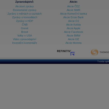
Zpravodajství:
Akcie:
Databanka - Ekonomický růst
Akciové zprávy
Akcie ČEZ
Ekonomické zprávy
Akcie NWR
Databanka - Indexy
Zprávy o měnách a sazbách
Akcie Komerční banka
Zprávy o komoditách
Akcie Erste Bank
Databanka - Měnové kurzy
Zprávy o HDP
Akcie O2
ČNB
Akcie Kofola
Databanka - Trh práce
Grexit
Akcie Apple
Brexit
Akcie Facebook
Databanka - Úrokové sazby
Volby v USA
Akcie BMW
Video zpravodajství
Akcie GE
Databanka - Veřejné rozpočty
Investiční komentáře
Akcie Moneta
Databanka - Zahraniční obchod a platební
bilance
Databanka akcie - ČR
Tvorba apl
Databanka akcie - Svět
Denní finanční zpravodaj
Denní kalendář událostí
Denní přehled - Akcie CEE
Denní přehled - Akcie ČR
Denní přehled - Akcie Svět
Dlouhé sazby - CZK dluhopisy vs. Swapy
Dlouhé sazby - Dlouhodobá výnosová křivka