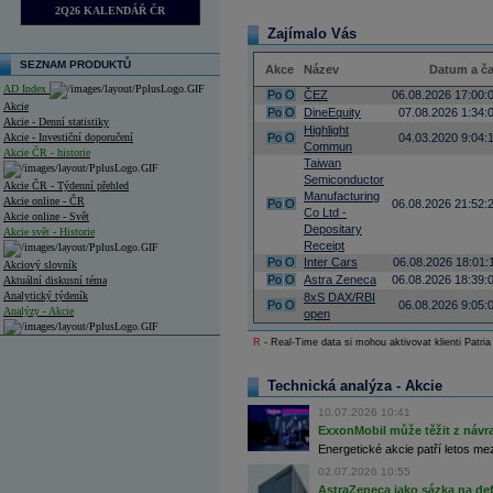
2Q26 KALENDÁŘ ČR
Zajímalo Vás
SEZNAM PRODUKTŮ
Akce
Název
Datum a č
AD Index
Po
O
ČEZ
06.08.2026 17:00:
Akcie
Po
O
DineEquity
07.08.2026 1:34:
Akcie - Denní statistiky
Highlight
Akcie - Investiční doporučení
Po
O
04.03.2020 9:04:
Commun
Akcie ČR - historie
Taiwan
Semiconductor
Akcie ČR - Týdenní přehled
Manufacturing
Akcie online - ČR
Po
O
06.08.2026 21:52:
Co Ltd -
Akcie online - Svět
Depositary
Akcie svět - Historie
Receipt
Po
O
Inter Cars
06.08.2026 18:01:
Akciový slovník
Po
O
Astra Zeneca
06.08.2026 18:39:
Aktuální diskusní téma
Analytický týdeník
8xS DAX/RBI
Po
O
06.08.2026 9:05:
Analýzy - Akcie
open
R
- Real-Time data si mohou aktivovat klienti Patria
Analýzy společností - ČR
Analýzy společností - Střední Evropa
Technická analýza - Akcie
Analýzy společností - Svět
10.07.2026 10:41
ExxonMobil může těžit z návrat
Ankety a diskuze
Energetické akcie patří letos me
Archiv - Analýzy online
02.07.2026 10:55
Archiv - Deník událostí
AstraZeneca jako sázka na de