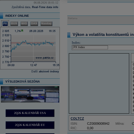
06.08.2026 18:01:12
Zpožděná data,
Real-Time data info
INDEXY ONLINE
Reklama
PX
BUX
WIG
DAX
Nasdaq
Výkon a volatilita konstituentů i
Index:
Další
akciové indexy
VÝSLEDKOVÁ SEZÓNA
2Q26 KALENDÁŘ USA
COLTCZ
ISIN:
CZ0009008942
Měna:
2Q26 KALENDÁŘ EU
RIC:
0,00