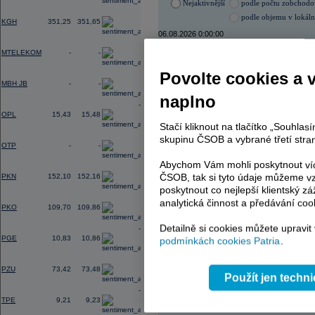
Nejaktivnější
podle počtu zobchod
1,37
podle objemu v lokál
KGH
351,25
351,65
06.08.2026 0:00:00
0,00
Název
ISIN
MTELEKOM
-
-
VIG
AT000
Povolte cookies a 
0,00
ERSTE BANK
AT000
MBH JB
-
-
PHILIP MORRIS ČR
CS00
naplno
KOMERČNÍ BANKA
CZ00
-0,77
TMR
SK112
OPL
15,43
15,48
Stačí kliknout na tlačítko „Souhla
0,00
skupinu ČSOB a vybrané třetí stran
OTP
-
-
AD index - vývoj
Abychom Vám mohli poskytnout víc
1,66
ČSOB, tak si tyto údaje můžeme vz
PKN
152,10
152,16
Region
Odeslat
select
poskytnout co nejlepší klientský zá
1,14
analytická činnost a předávání coo
PKO
109,70
109,86
Detailně si cookies můžete upravit
-0,92
PGE
10,83
10,86
podmínkách cookies Patria
.
0,85
PZU
73,42
73,48
Použít jen techn
-0,37
TPE
9,21
9,23