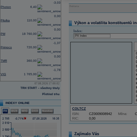
-3,03
Reklama
Photon
6,40
0,00
Pilulka
110,00
Výkon a volatilita konstituentů i
0,00
Index:
PM
18 760,00
-1,37
Primoco
720,00
0,00
TMR
360,00
-1,78
VIG
1 765,00
07.08.2026 17:00:02
TRH START – všechny tituly
Přehled trhu
INDEXY ONLINE
COLTCZ
PX
BUX
WIG
DAX
Nasdaq
ISIN:
CZ0009008942
Měna:
RIC:
0,00
Zajímalo Vás