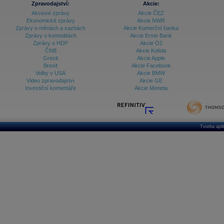
Zpravodajství:
Akcie:
Akciové zprávy
Akcie ČEZ
Archiv - Treasury alerty
Ekonomické zprávy
Akcie NWR
Zprávy o měnách a sazbách
Akcie Komerční banka
Archiv - Vývoj české koruny
Zprávy o komoditách
Akcie Erste Bank
Zprávy o HDP
Akcie O2
Archiv analýz - Makroukazatele
ČNB
Akcie Kofola
Grexit
Akcie Apple
Cenové indexy
Cenový kalkulátor
Brexit
Akcie Facebook
Ceny průmyslových výrobců - Data a prognózy
Volby v USA
Akcie BMW
(ČR)
Video zpravodajství
Akcie GE
Ceny průmyslových výrobců - Graf (ČR)
Investiční komentáře
Akcie Moneta
Ceny průmyslových výrobců - Kalendář (ČR)
Ceny průmyslových výrobců - Zpravodajství
CORPORATE WEB SOLUTION
DATA EXPORT
Databanka - Akcie
Tvorba apl
Databanka - Ceny
Databanka - Ekonomický růst
Databanka - Indexy
Databanka - Měnové kurzy
Databanka - Trh práce
Databanka - Úrokové sazby