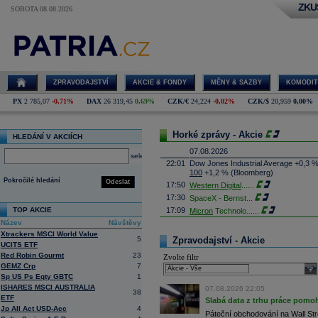
ZKU
SOBOTA 08.08.2026
ZPRAVODAJSTVÍ
AKCIE & FONDY
MĚNY & SAZBY
KOMODIT
PX
2 785,07
-0,71%
DAX
26 319,45
0,69%
CZK/€
24,224
-0,02%
CZK/$
20,959
0,00%
Horké zprávy - Akcie
HLEDÁNÍ V AKCIÍCH
07.08.2026
select
22:01
Dow Jones Industrial Average +0,3 
100
+1,2 % (Bloomberg)
Pokročilé hledání
Odeslat
17:50
Western Digital
......
17:30
SpaceX - Bernst
...
TOP AKCIE
17:09
Micron
Technolo
......
Název
Návštěvy
16:47
Exxon
Mobil - T
......
Xtrackers MSCI World Value
16:26
Objem obchodů s akciemi na pražské
5
Zpravodajství - Akcie
UCITS ETF
obchodů za poslední rok je 0,665 mld
Red Robin Gourmt
23
Zvolte filtr
16:23
Zvýšení výroby balistických střel A
GEMZ Crp
7
nějakou dobu potrvá. Agentuře Reuter
sele
Armin Papperger. Společná výroba 
Sp US Ps Eqty GBTC
1
doplnit arzenál Spojeným státům, kte
ISHARES MSCI AUSTRALIA
07.08.2026 22:05
38
(ČTK)
ETF
Slabá data z trhu práce pomoh
16:07
Conocophillips
......
Jp All Act USD-Acc
4
Páteční obchodování na Wall Stre