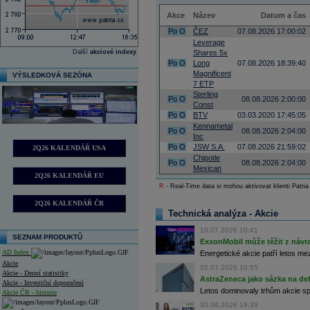
Akce
Název
Datum a čas
Po
O
ČEZ
07.08.2026 17:00:02
Leverage
Další
akciové indexy
Shares 5x
Po
O
Long
07.08.2026 18:39:40
Magnificent
VÝSLEDKOVÁ SEZÓNA
7 ETP
Sterling
Po
O
08.08.2026 2:00:00
Const
Po
O
BTV
03.03.2020 17:45:05
Kennametal
Po
O
08.08.2026 2:04:00
Inc
Po
O
JSW S.A.
07.08.2026 21:59:02
2Q26 KALENDÁŘ USA
Chipotle
Po
O
08.08.2026 2:04:00
Mexican
2Q26 KALENDÁŘ EU
R
- Real-Time data si mohou aktivovat klienti Patria
2Q26 KALENDÁŘ ČR
Technická analýza - Akcie
10.07.2026 10:41
SEZNAM PRODUKTŮ
ExxonMobil může těžit z návrat
AD Index
Energetické akcie patří letos me
Akcie
02.07.2026 10:55
Akcie - Denní statistiky
AstraZeneca jako sázka na de
Akcie - Investiční doporučení
Letos dominovaly trhům akcie spoj
Akcie ČR - historie
30.06.2026 16:39