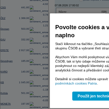
-4,62
07.08.2026 17:00:02
CSG
441,60
Název
ISIN
0,74
ČEZ
CZ000
ČEZ
1 369,00
PHILIP MORRIS ČR
CS00
ERSTE BANK
AT000
Povolte cookies a 
1,21
TMR
SK112
Doosan
503,00
naplno
-2,35
E4U
332,00
Stačí kliknout na tlačítko „Souhla
AD index - vývoj
-2,21
skupinu ČSOB a vybrané třetí stran
ERSTE
2 917,00
Region
Odeslat
select
Abychom Vám mohli poskytnout víc
-0,54
ČSOB, tak si tyto údaje můžeme vz
Gevorkyan
185,00
poskytnout co nejlepší klientský zá
0,00
analytická činnost a předávání coo
KARO
140,00
Detailně si cookies můžete upravit
-0,10
KB
1 045,00
podmínkách cookies Patria
.
-1,18
Kofola
501,00
Použít jen techn
-0,05
MONETA
197,00