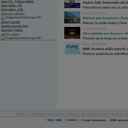
Akcie ČR - Týdenní přehled
Traders Talk: Polovodiče dál tá
Akcie online - ČR
Polovodičový sektor má za sebou
Akcie online - Svět
Akcie svět - Historie
26.06.2026 6:06
Walmart jako kombinace růstu 
Akciový slovník
Walmart se podle analýzy Patrie 
Aktuální diskusní téma
18.06.2026 10:00
Analytický týdeník
Silné vyhlídky pro Amazon. Ak
Analýzy - Akcie
Přestože akcie Amazonu si letos
Analýzy společností - ČR
04.06.2026 13:06
RWE: Korekce může odeznít, n
Analýzy společností - Střední Evropa
Rostoucí poptávka po elektrifikac
Analýzy společností - Svět
Ankety a diskuze
Archiv - Analýzy online
Archiv - Deník událostí
Archiv - Flash analýzy (svět)
Archiv - Globální makroekonomické přehledy
Archiv - Horké Zprávy
Archiv - Kalendář událostí
Archiv - Měnová politika
O Patria.cz
|
Reklama
|
Mapa Stránek
|
Skupina Patria
|
Kariéra v Patrii
|
Podmínky uží
|
Cookies
|
|
RSS / XML
E-mail newsletter
SMS zpravod
Archiv - Měsíční makroekonomické přehledy
Archiv - Souhrnné zprávy o vývoji ČR