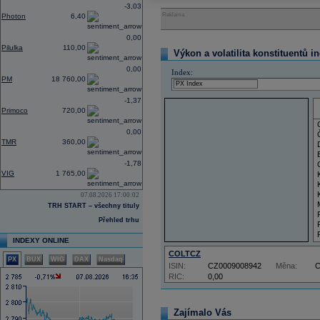
-3,03
Reklama
Photon
6,40
0,00
Pilulka
110,00
Výkon a volatilita konstituentů i
0,00
Index:
PM
18 760,00
-1,37
Primoco
720,00
0,00
TMR
360,00
-1,78
VIG
1 765,00
07.08.2026 17:00:02
TRH START – všechny tituly
Přehled trhu
INDEXY ONLINE
COLTCZ
PX
BUX
WIG
DAX
Nasdaq
ISIN:
CZ0009008942
Měna:
RIC:
0,00
Zajímalo Vás