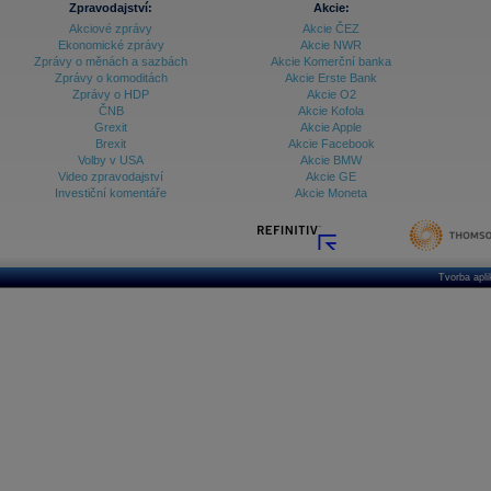
Zpravodajství:
Akcie:
Akciové zprávy
Akcie ČEZ
Archiv - Treasury alerty
Ekonomické zprávy
Akcie NWR
Zprávy o měnách a sazbách
Akcie Komerční banka
Archiv - Vývoj české koruny
Zprávy o komoditách
Akcie Erste Bank
Zprávy o HDP
Akcie O2
Archiv analýz - Makroukazatele
ČNB
Akcie Kofola
Grexit
Akcie Apple
Cenové indexy
Cenový kalkulátor
Brexit
Akcie Facebook
Ceny průmyslových výrobců - Data a prognózy
Volby v USA
Akcie BMW
(ČR)
Video zpravodajství
Akcie GE
Ceny průmyslových výrobců - Graf (ČR)
Investiční komentáře
Akcie Moneta
Ceny průmyslových výrobců - Kalendář (ČR)
Ceny průmyslových výrobců - Zpravodajství
CORPORATE WEB SOLUTION
DATA EXPORT
Databanka - Akcie
Tvorba apl
Databanka - Ceny
Databanka - Ekonomický růst
Databanka - Indexy
Databanka - Měnové kurzy
Databanka - Trh práce
Databanka - Úrokové sazby