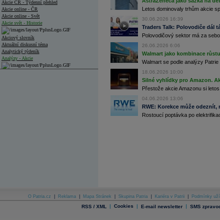
AstraZeneca jako sázka na de
Akcie ČR - Týdenní přehled
Letos dominovaly trhům akcie spoj
Akcie online - ČR
Akcie online - Svět
30.06.2026 16:39
Akcie svět - Historie
Traders Talk: Polovodiče dál tá
Polovodičový sektor má za sebou
Akciový slovník
Aktuální diskusní téma
26.06.2026 6:06
Analytický týdeník
Walmart jako kombinace růstu 
Analýzy - Akcie
Walmart se podle analýzy Patrie 
18.06.2026 10:00
Analýzy společností - ČR
Silné vyhlídky pro Amazon. Ak
Analýzy společností - Střední Evropa
Přestože akcie Amazonu si letos
04.06.2026 13:06
Analýzy společností - Svět
RWE: Korekce může odeznít, n
Rostoucí poptávka po elektrifikac
Ankety a diskuze
Archiv - Analýzy online
Archiv - Deník událostí
Archiv - Flash analýzy (svět)
Archiv - Globální makroekonomické přehledy
Archiv - Horké Zprávy
Archiv - Kalendář událostí
Archiv - Měnová politika
O Patria.cz
|
Reklama
|
Mapa Stránek
|
Skupina Patria
|
Kariéra v Patrii
|
Podmínky uží
|
Cookies
|
|
RSS / XML
E-mail newsletter
SMS zpravod
Archiv - Měsíční makroekonomické přehledy
Archiv - Souhrnné zprávy o vývoji ČR