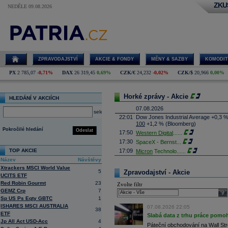
ZKU
NEDĚLE 09.08.2026
ZPRAVODAJSTVÍ
AKCIE & FONDY
MĚNY & SAZBY
KOMODIT
PX
2 785,07
-0,71%
DAX
26 319,45
0,69%
CZK/€
24,232
-0,02%
CZK/$
20,966
0,00%
Horké zprávy - Akcie
HLEDÁNÍ V AKCIÍCH
07.08.2026
select
22:01
Dow Jones Industrial Average +0,3 
100
+1,2 % (Bloomberg)
Pokročilé hledání
Odeslat
17:50
Western Digital
......
17:30
SpaceX - Bernst
...
TOP AKCIE
17:09
Micron
Technolo
......
Název
Návštěvy
16:47
Exxon
Mobil - T
......
Xtrackers MSCI World Value
16:26
Objem obchodů s akciemi na pražské
5
Zpravodajství - Akcie
UCITS ETF
obchodů za poslední rok je 0,665 mld
Red Robin Gourmt
23
Zvolte filtr
16:23
Zvýšení výroby balistických střel A
GEMZ Crp
7
nějakou dobu potrvá. Agentuře Reuter
sele
Armin Papperger. Společná výroba 
Sp US Ps Eqty GBTC
1
doplnit arzenál Spojeným státům, kte
ISHARES MSCI AUSTRALIA
07.08.2026 22:05
38
(ČTK)
ETF
Slabá data z trhu práce pomoh
16:07
Conocophillips
......
Jp All Act USD-Acc
4
Páteční obchodování na Wall Stre