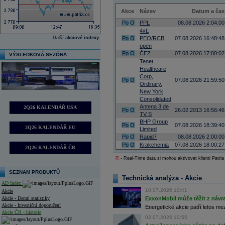
Akce
Název
Datum a čas
Po
O
PPL
08.08.2026 2:04:00
4xL
Další
akciové indexy
Po
O
PEO/RCB
07.08.2026 16:48:48
open
Po
O
ČEZ
07.08.2026 17:00:02
VÝSLEDKOVÁ SEZÓNA
Tenet
Healthcare
Corp,
Po
O
07.08.2026 21:59:50
Ordinary,
New York
Consolidated
Antena 3 de
2Q26 KALENDÁŘ USA
Po
O
26.02.2013 16:56:46
TV S
BHP Group
Po
O
07.08.2026 18:39:40
2Q26 KALENDÁŘ EU
Limited
Po
O
Rapid7
08.08.2026 2:00:00
Po
O
Krakchemia
07.08.2026 18:00:27
2Q26 KALENDÁŘ ČR
R
- Real-Time data si mohou aktivovat klienti Patria
SEZNAM PRODUKTŮ
Technická analýza - Akcie
AD Index
10.07.2026 10:41
Akcie
Akcie - Denní statistiky
ExxonMobil může těžit z návrat
Akcie - Investiční doporučení
Energetické akcie patří letos me
Akcie ČR - historie
02.07.2026 10:55