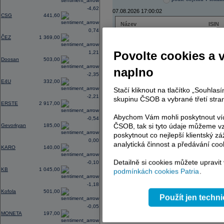
-4,62
07.08.2026 17:00:02
CSG
441,60
Název
ISIN
0,74
ČEZ
CZ000
ČEZ
1 369,00
PHILIP MORRIS ČR
CS00
ERSTE BANK
AT000
Povolte cookies a 
1,21
TMR
SK112
Doosan
503,00
naplno
-2,35
E4U
332,00
Stačí kliknout na tlačítko „Souhla
AD index - vývoj
-2,21
skupinu ČSOB a vybrané třetí stran
ERSTE
2 917,00
Region
Odeslat
select
Abychom Vám mohli poskytnout víc
-0,54
ČSOB, tak si tyto údaje můžeme vz
Gevorkyan
185,00
poskytnout co nejlepší klientský zá
0,00
analytická činnost a předávání coo
KARO
140,00
Detailně si cookies můžete upravit
-0,10
KB
1 045,00
podmínkách cookies Patria
.
-1,18
Kofola
501,00
Použít jen techn
-0,05
MONETA
197,00