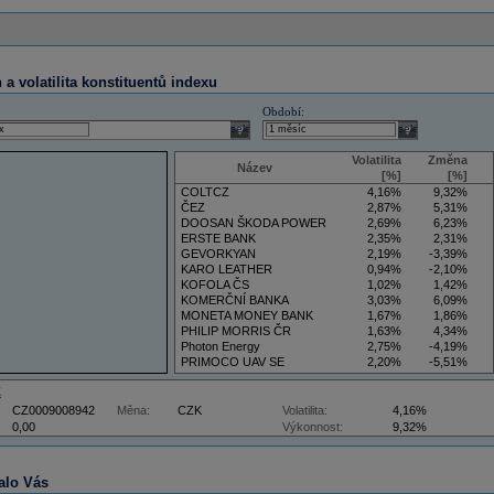
a volatilita konstituentů indexu
Období:
select
select
Volatilita
Změna
Název
[%]
[%]
COLTCZ
4,16%
9,32%
ČEZ
2,87%
5,31%
DOOSAN ŠKODA POWER
2,69%
6,23%
ERSTE BANK
2,35%
2,31%
GEVORKYAN
2,19%
-3,39%
KARO LEATHER
0,94%
-2,10%
KOFOLA ČS
1,02%
1,42%
KOMERČNÍ BANKA
3,03%
6,09%
MONETA MONEY BANK
1,67%
1,86%
PHILIP MORRIS ČR
1,63%
4,34%
Photon Energy
2,75%
-4,19%
PRIMOCO UAV SE
2,20%
-5,51%
VIG
4,34%
9,22%
Z
CZ0009008942
Měna:
CZK
Volatilita:
4,16%
0,00
Výkonnost:
9,32%
alo Vás