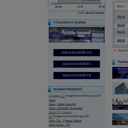
Akce
Další
akciové indexy
Po
O
VÝSLEDKOVÁ SEZÓNA
Po
O
Po
O
Po
O
R
- Real-Tim
2Q26 KALENDÁŘ USA
Techn
2Q26 KALENDÁŘ EU
2Q26 KALENDÁŘ ČR
SEZNAM PRODUKTŮ
AD Index
Akcie
Akcie - Denní statistiky
Akcie - Investiční doporučení
Akcie ČR - historie
Akcie ČR - Týdenní přehled
Akcie online - ČR