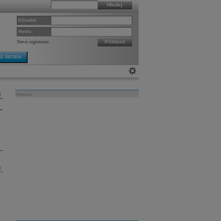
Hledej
Uživatel:
Heslo:
Nová registrace
Přihlásit
E PATRIA
Reklama
m