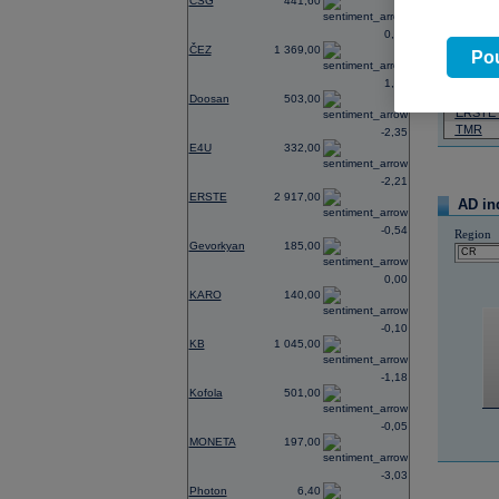
CSG
441,60
07.08.2026
0,74
ČEZ
1 369,00
Název
Pou
ČEZ
1,21
PHILIP
Doosan
503,00
ERSTE
TMR
-2,35
E4U
332,00
-2,21
ERSTE
2 917,00
AD in
-0,54
Region
Gevorkyan
185,00
0,00
KARO
140,00
-0,10
KB
1 045,00
-1,18
Kofola
501,00
-0,05
MONETA
197,00
-3,03
Photon
6,40