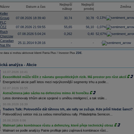
Nejlepší
Nejlepší
Název
Datum a čas
Změna
nákup
prodej
Keller
-0,13%
Group
07.08.2026 18:39:40
30,74
30,78
PLC
ČEZ
07.08.2026 21:59:55
55,65
56,10
-1,07%
Ruch
07.08.2026 5:04:24
0,262
0,40
52,67%
Chorzow
Canadian
25.11.2014 9:28:16
-
-
-
Nat Rly
e data si mohou aktivovat klienti Patria Plus / Investor Plus
ZDE
.
ická analýza - Akcie
10.07.2026 10:41
ExxonMobil může těžit z návratu geopolitických rizik. Má prostor pro růst akcií
Energetické akcie patří letos mezi nejvýkonnější segmenty trhu a podle...
02.07.2026 10:55
AstraZeneca jako sázka na defenzivu mimo AI horečku
Letos dominovaly trhům akcie spojené s umělou inteligencí, a tak stále...
30.06.2026 16:39
Traders Talk: Polovodiče dál táhnou trh, ale rally se zužuje. Kde ještě hledat šanci?
Polovodičový sektor má za sebou mimořádnou rally. Philadelphia Semicon...
26.06.2026 6:06
Walmart jako kombinace růstu a defenzivy, které přeje technický obraz
Walmart se podle analýzy Patrie profiluje jako zajímavá kombinace růst...