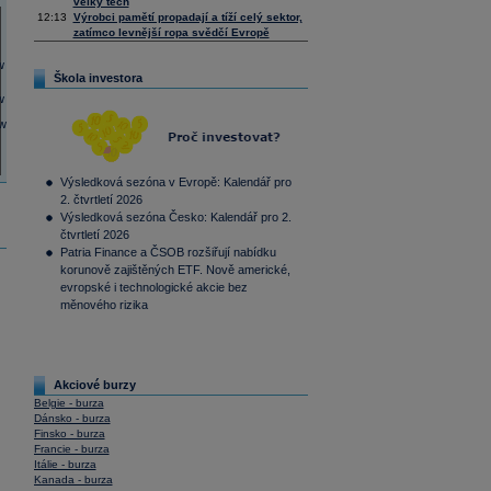
velký tech
12:13
Výrobci pamětí propadají a tíží celý sektor,
zatímco levnější ropa svědčí Evropě
Škola investora
Výsledková sezóna v Evropě: Kalendář pro
2. čtvrtletí 2026
Výsledková sezóna Česko: Kalendář pro 2.
čtvrtletí 2026
Patria Finance a ČSOB rozšiřují nabídku
korunově zajištěných ETF. Nově americké,
evropské i technologické akcie bez
měnového rizika
Akciové burzy
Belgie - burza
Dánsko - burza
Finsko - burza
Francie - burza
Itálie - burza
Kanada - burza