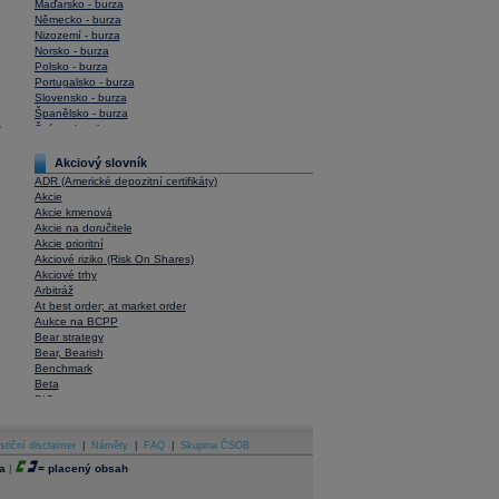
Maďarsko - burza
Německo - burza
Nizozemí - burza
Norsko - burza
Polsko - burza
Portugalsko - burza
Slovensko - burza
Španělsko - burza
y
Švýcarsko - burza
USA - burza
Akciový slovník
ADR (Americké depozitní certifikáty)
Akcie
Akcie kmenová
Akcie na doručitele
Akcie prioritní
Akciové riziko (Risk On Shares)
Akciové trhy
Arbitráž
At best order; at market order
Aukce na BCPP
Bear strategy
Bear, Bearish
Benchmark
Beta
BIC
Blokové obchody
Blue chips
stiční disclaimer
Bonita
|
Náměty
|
FAQ
|
Skupina ČSOB
Book To Bill Ratio
a
|
=
placený obsah
Book Value
Bookbuilding