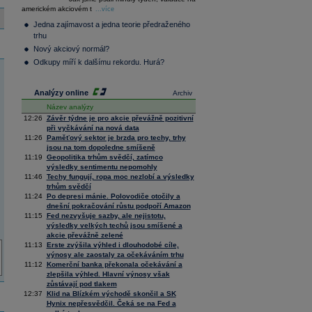
36 376,54
0,66
americkém akciovém t
Composite
...více
Index
Jedna zajímavost a jedna teorie předraženého
XETRA
trhu
Tecdax
4 068,78
1,69
Nový akciový normál?
Performance
index
Odkupy míří k dalšímu rekordu. Hurá?
Analýzy online
Archiv
Název analýzy
12:26
Závěr týdne je pro akcie převážně pozitivní
při vyčkávání na nová data
11:26
Paměťový sektor je brzda pro techy, trhy
jsou na tom dopoledne smíšeně
11:19
Geopolitika trhům svědčí, zatímco
výsledky sentimentu nepomohly
11:46
Techy fungují, ropa moc nezlobí a výsledky
trhům svědčí
11:24
Po depresi mánie. Polovodiče otočily a
dnešní pokračování růstu podpoří Amazon
11:15
Fed nezvyšuje sazby, ale nejistotu,
výsledky velkých techů jsou smíšené a
akcie převážně zelené
11:13
Erste zvýšila výhled i dlouhodobé cíle,
výnosy ale zaostaly za očekáváním trhu
11:12
Komerční banka překonala očekávání a
zlepšila výhled. Hlavní výnosy však
zůstávají pod tlakem
12:37
Klid na Blízkém východě skončil a SK
Hynix nepřesvědčil. Čeká se na Fed a