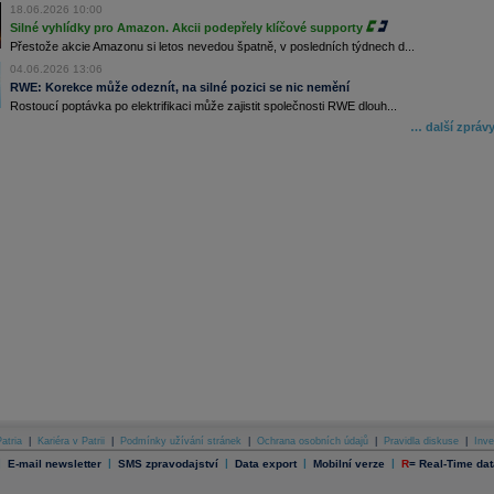
18.06.2026 10:00
Silné vyhlídky pro Amazon. Akcii podepřely klíčové supporty
Přestože akcie Amazonu si letos nevedou špatně, v posledních týdnech d...
04.06.2026 13:06
RWE: Korekce může odeznít, na silné pozici se nic nemění
Rostoucí poptávka po elektrifikaci může zajistit společnosti RWE dlouh...
… další zpráv
atria
|
Kariéra v Patrii
|
Podmínky užívání stránek
|
Ochrana osobních údajů
|
Pravidla diskuse
|
Inve
|
|
|
|
|
E-mail newsletter
SMS zpravodajství
Data export
Mobilní verze
R
=
Real-Time dat