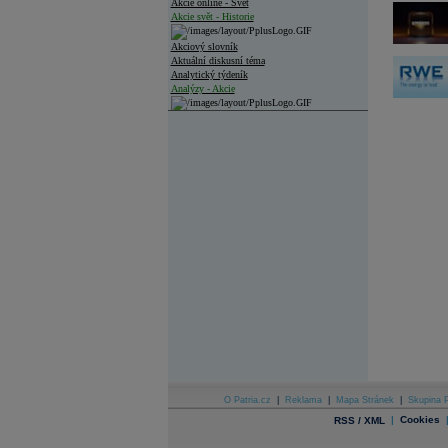
Akcie online - Svět
Akcie svět - Historie
Akciový slovník
Aktuální diskusní téma
Analytický týdeník
Analýzy - Akcie
Analýzy společností - ČR
Analýzy společností - Střední Evropa
Analýzy společností - Svět
Ankety a diskuze
Archiv - Analýzy online
Archiv - Deník událostí
Archiv - Flash analýzy (svět)
Archiv - Globální makroekonomické přehledy
Archiv - Horké Zprávy
Archiv - Kalendář událostí
Archiv - Měnová politika
Archiv - Měsíční makroekonomické přehledy
O Patria.cz
|
Reklama
|
Mapa Stránek
|
Skupina P
Archiv - Souhrnné zprávy o vývoji ČR
|
Cookies
RSS / XML
Archiv - Treasury alerty