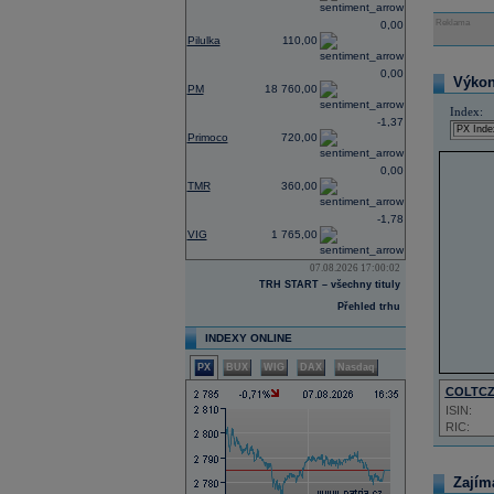
Reklama
0,00
Pilulka
110,00
0,00
Výkon 
PM
18 760,00
Index:
-1,37
Primoco
720,00
0,00
TMR
360,00
-1,78
VIG
1 765,00
07.08.2026 17:00:02
TRH START – všechny tituly
Přehled trhu
INDEXY ONLINE
PX
BUX
WIG
DAX
Nasdaq
COLTC
ISIN:
RIC:
Zajím