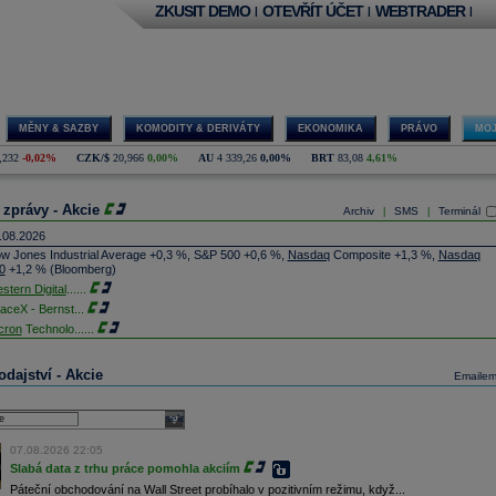
ZKUSIT DEMO
OTEVŘÍT ÚČET
WEBTRADER
|
|
|
MĚNY & SAZBY
KOMODITY & DERIVÁTY
EKONOMIKA
PRÁVO
MOJ
,232
-0,02%
CZK/$
20,966
0,00%
AU
4 339,26
0,00%
BRT
83,08
4,61%
 zprávy - Akcie
Archiv
SMS
Terminál
|
|
.08.2026
w Jones Industrial Average +0,3 %, S&P 500 +0,6 %,
Nasdaq
Composite +1,3 %,
Nasdaq
0
+1,2 % (Bloomberg)
stern Digital
......
aceX - Bernst
...
cron
Technolo
......
xon
Mobil - T
......
jem obchodů s akciemi na pražské burze za dnešní den je 0,831 mld. Kč. Průměrný objem
dajství - Akcie
Emaile
chodů za poslední rok je 0,665 mld. Kč.
ýšení výroby balistických střel ATACMS ve spolupráci s americkou firmou
Lockheed Martin
jakou dobu potrvá. Agentuře Reuters to řekl generální ředitel německé zbrojovky
Rheinmetall
select
min Papperger. Společná výroba s Lockheedem v Německu by podle něj mohla pomoci
plnit arzenál Spojeným státům, které mají zvýšenou spotřebu střel kvůli válce s Íránem
07.08.2026 22:05
TK)
Slabá data z trhu práce pomohla akciím
nocophillips
......
Páteční obchodování na Wall Street probíhalo v pozitivním režimu, když...