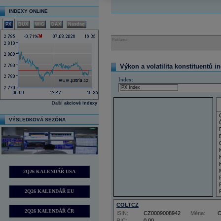
INDEXY ONLINE
PX
BUX
WIG
DAX
Nasdaq
Reklama
Výkon a volatilita konstituentů i
Index:
Další
akciové indexy
VÝSLEDKOVÁ SEZÓNA
2Q26 KALENDÁŘ USA
2Q26 KALENDÁŘ EU
COLTCZ
2Q26 KALENDÁŘ ČR
ISIN:
CZ0009008942
Měna:
RIC:
0,00