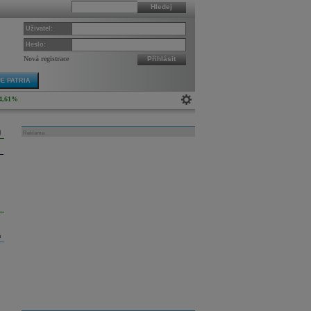
Hledej
Uživatel:
Heslo:
Nová registrace
Přihlásit
E PATRIA
4,61%
Reklama
m