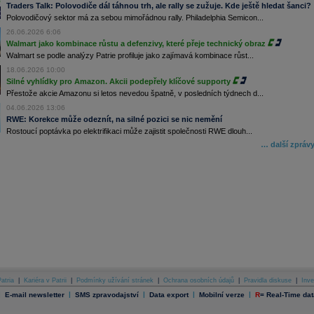
Traders Talk: Polovodiče dál táhnou trh, ale rally se zužuje. Kde ještě hledat šanci?
Polovodičový sektor má za sebou mimořádnou rally. Philadelphia Semicon...
26.06.2026 6:06
Walmart jako kombinace růstu a defenzivy, které přeje technický obraz
Walmart se podle analýzy Patrie profiluje jako zajímavá kombinace růst...
18.06.2026 10:00
Silné vyhlídky pro Amazon. Akcii podepřely klíčové supporty
Přestože akcie Amazonu si letos nevedou špatně, v posledních týdnech d...
04.06.2026 13:06
RWE: Korekce může odeznít, na silné pozici se nic nemění
Rostoucí poptávka po elektrifikaci může zajistit společnosti RWE dlouh...
… další zpráv
atria
|
Kariéra v Patrii
|
Podmínky užívání stránek
|
Ochrana osobních údajů
|
Pravidla diskuse
|
Inve
|
|
|
|
|
E-mail newsletter
SMS zpravodajství
Data export
Mobilní verze
R
=
Real-Time dat