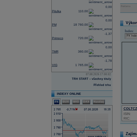
Reklama
0,00
Pilulka
110,00
0,00
Výkon 
PM
18 760,00
Index:
-1,37
Primoco
720,00
0,00
TMR
360,00
-1,78
VIG
1 765,00
07.08.2026 17:00:02
TRH START – všechny tituly
Přehled trhu
INDEXY ONLINE
PX
BUX
WIG
DAX
Nasdaq
COLTC
ISIN:
RIC:
Zajím