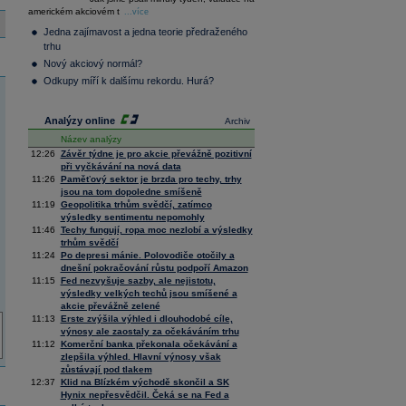
36 376,54
0,66
americkém akciovém t
Composite
...více
Index
Jedna zajímavost a jedna teorie předraženého
XETRA
trhu
Tecdax
4 068,78
1,69
Nový akciový normál?
Performance
index
Odkupy míří k dalšímu rekordu. Hurá?
Analýzy online
Archiv
Název analýzy
12:26
Závěr týdne je pro akcie převážně pozitivní
při vyčkávání na nová data
11:26
Paměťový sektor je brzda pro techy, trhy
jsou na tom dopoledne smíšeně
11:19
Geopolitika trhům svědčí, zatímco
výsledky sentimentu nepomohly
11:46
Techy fungují, ropa moc nezlobí a výsledky
trhům svědčí
11:24
Po depresi mánie. Polovodiče otočily a
dnešní pokračování růstu podpoří Amazon
11:15
Fed nezvyšuje sazby, ale nejistotu,
výsledky velkých techů jsou smíšené a
akcie převážně zelené
11:13
Erste zvýšila výhled i dlouhodobé cíle,
výnosy ale zaostaly za očekáváním trhu
11:12
Komerční banka překonala očekávání a
zlepšila výhled. Hlavní výnosy však
zůstávají pod tlakem
12:37
Klid na Blízkém východě skončil a SK
Hynix nepřesvědčil. Čeká se na Fed a