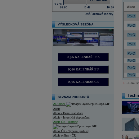
Akce
Další
akciové indexy
Po
O
VÝSLEDKOVÁ SEZÓNA
Po
O
Po
O
Po
O
Po
O
2Q26 KALENDÁŘ USA
Po
O
Po
O
2Q26 KALENDÁŘ EU
Po
O
2Q26 KALENDÁŘ ČR
R
- Real-Tim
Techn
SEZNAM PRODUKTŮ
AD Index
Akcie
Akcie - Denní statistiky
Akcie - Investiční doporučení
Akcie ČR - historie
Akcie ČR - Týdenní přehled
Akcie online - ČR