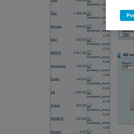
CSG
441,60
07.08.2026
0,74
ČEZ
1 369,00
Název
Pou
ČEZ
1,21
PHILIP
Doosan
503,00
ERSTE
TMR
-2,35
E4U
332,00
-2,21
ERSTE
2 917,00
AD in
-0,54
Region
Gevorkyan
185,00
0,00
KARO
140,00
-0,10
KB
1 045,00
-1,18
Kofola
501,00
-0,05
MONETA
197,00
-3,03
Photon
6,40