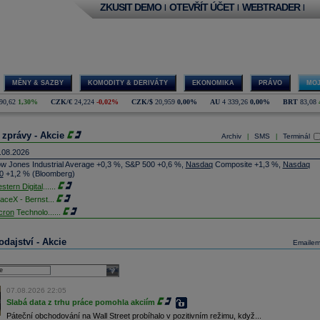
ZKUSIT DEMO
OTEVŘÍT ÚČET
WEBTRADER
|
|
|
MĚNY & SAZBY
KOMODITY & DERIVÁTY
EKONOMIKA
PRÁVO
MOJ
90,62
1,30%
CZK/€
24,224
-0,02%
CZK/$
20,959
0,00%
AU
4 339,26
0,00%
BRT
83,08
 zprávy - Akcie
Archiv
SMS
Terminál
|
|
.08.2026
w Jones Industrial Average +0,3 %, S&P 500 +0,6 %,
Nasdaq
Composite +1,3 %,
Nasdaq
0
+1,2 % (Bloomberg)
stern Digital
......
aceX - Bernst
...
cron
Technolo
......
xon
Mobil - T
......
jem obchodů s akciemi na pražské burze za dnešní den je 0,831 mld. Kč. Průměrný objem
dajství - Akcie
Emaile
chodů za poslední rok je 0,665 mld. Kč.
ýšení výroby balistických střel ATACMS ve spolupráci s americkou firmou
Lockheed Martin
jakou dobu potrvá. Agentuře Reuters to řekl generální ředitel německé zbrojovky
Rheinmetall
select
min Papperger. Společná výroba s Lockheedem v Německu by podle něj mohla pomoci
plnit arzenál Spojeným státům, které mají zvýšenou spotřebu střel kvůli válce s Íránem
07.08.2026 22:05
TK)
Slabá data z trhu práce pomohla akciím
nocophillips
......
Páteční obchodování na Wall Street probíhalo v pozitivním režimu, když...