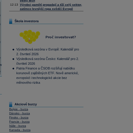
velký tech
12:13
Výrobci pamětí propadají a tíží celý sektor,
zatímco levnější ropa svědčí Evropě
Škola investora
Výsledková sezóna v Evropě: Kalendář pro
2. čtvrtletí 2026
Výsledková sezóna Česko: Kalendář pro 2.
čtvrtletí 2026
Patria Finance a ČSOB rozšiřují nabídku
korunově zajištěných ETF. Nově americké,
evropské i technologické akcie bez
měnového rizika
Akciové burzy
Belgie - burza
Dánsko - burza
Finsko - burza
Francie - burza
Itálie - burza
Kanada - burza