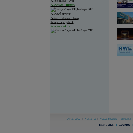
Akcie online - Svět
Akcie svět - Historie
Akciový slovník
Aktuální diskusní téma
Analytický týdeník
Analýzy - Akcie
Analýzy společností - ČR
Analýzy společností - Střední Evropa
Analýzy společností - Svět
Ankety a diskuze
Archiv - Analýzy online
Archiv - Deník událostí
Archiv - Flash analýzy (svět)
Archiv - Globální makroekonomické přehledy
Archiv - Horké Zprávy
Archiv - Kalendář událostí
Archiv - Měnová politika
Archiv - Měsíční makroekonomické přehledy
O Patria.cz
|
Reklama
|
Mapa Stránek
|
Skupina P
Archiv - Souhrnné zprávy o vývoji ČR
|
Cookies
RSS / XML
Archiv - Treasury alerty