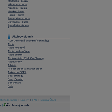
Maďarsko - burza
Německo - burza
Nizozemí - burza
Norsko - burza
Polsko - burza
Portugalsko - burza
Slovensko - burza
Španělsko - burza
Švýcarsko - burza
USA - burza
Akciový slovník
ADR (Americké depozitní certifikáty)
Akcie
Akcie kmenová
Akcie na doručitele
y
Akcie prioritní
Akciové riziko (Risk On Shares)
Akciové trhy
Arbitráž
At best order; at market order
Aukce na BCPP
Bear strategy
Bear, Bearish
Benchmark
Beta
BIC
Blokové obchody
Blue chips
stiční disclaimer
Bonita
|
Náměty
|
FAQ
|
Skupina ČSOB
Book To Bill Ratio
a
|
=
placený obsah
Book Value
Bookbuilding