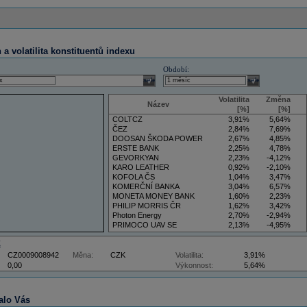
a volatilita konstituentů indexu
Období:
select
select
Volatilita
Změna
Název
[%]
[%]
COLTCZ
3,91%
5,64%
ČEZ
2,84%
7,69%
DOOSAN ŠKODA POWER
2,67%
4,85%
ERSTE BANK
2,25%
4,78%
GEVORKYAN
2,23%
-4,12%
KARO LEATHER
0,92%
-2,10%
KOFOLA ČS
1,04%
3,47%
KOMERČNÍ BANKA
3,04%
6,57%
MONETA MONEY BANK
1,60%
2,23%
PHILIP MORRIS ČR
1,62%
3,42%
Photon Energy
2,70%
-2,94%
PRIMOCO UAV SE
2,13%
-4,95%
VIG
4,09%
11,61%
Z
CZ0009008942
Měna:
CZK
Volatilita:
3,91%
0,00
Výkonnost:
5,64%
alo Vás