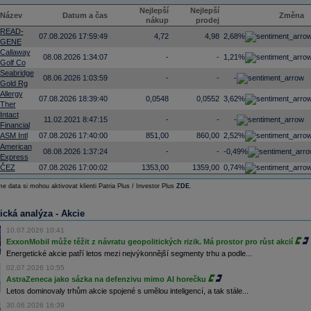
Nejlepší
Nejlepší
Název
Datum a čas
Změna
nákup
prodej
READ-
07.08.2026 17:59:49
4,72
4,98
2,68%
GENE
Callaway
08.08.2026 1:34:07
-
-
1,21%
Golf Co
Seabridge
08.06.2026 1:03:59
-
-
-
Gold Rg
Allergy
07.08.2026 18:39:40
0,0548
0,0552
3,62%
Ther
Intact
11.02.2021 8:47:15
-
-
-
Financial
ASM Intl
07.08.2026 17:40:00
851,00
860,00
2,52%
American
08.08.2026 1:37:24
-
-
-0,49%
Express
ČEZ
07.08.2026 17:00:02
1353,00
1359,00
0,74%
e data si mohou aktivovat klienti Patria Plus / Investor Plus
ZDE
.
ická analýza - Akcie
10.07.2026 10:41
ExxonMobil může těžit z návratu geopolitických rizik. Má prostor pro růst akcií
Energetické akcie patří letos mezi nejvýkonnější segmenty trhu a podle...
02.07.2026 10:55
AstraZeneca jako sázka na defenzivu mimo AI horečku
Letos dominovaly trhům akcie spojené s umělou inteligencí, a tak stále...
30.06.2026 16:39