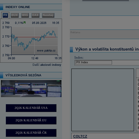
INDEXY ONLINE
PX
BUX
WIG
DAX
Nasdaq
Reklama
Výkon a volatilita konstituentů i
Index:
Další
akciové indexy
VÝSLEDKOVÁ SEZÓNA
2Q26 KALENDÁŘ USA
2Q26 KALENDÁŘ EU
2Q26 KALENDÁŘ ČR
COLTCZ