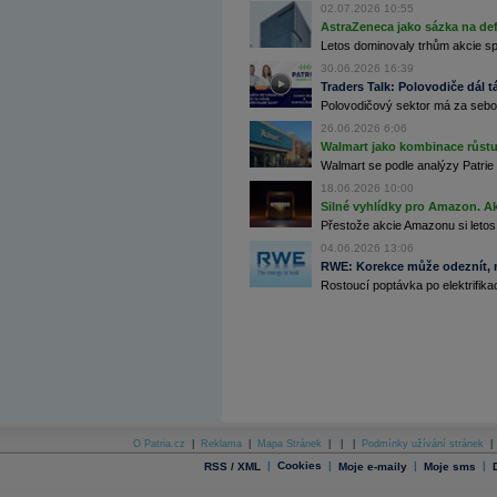
02.07.2026 10:55
Archiv - Globální makroekonomické přehledy
AstraZeneca jako sázka na de
Letos dominovaly trhům akcie spoj
Archiv - Horké Zprávy
Archiv - Kalendář událostí
30.06.2026 16:39
Traders Talk: Polovodiče dál tá
Archiv - Měnová politika
Polovodičový sektor má za sebou
26.06.2026 6:06
Archiv - Měsíční makroekonomické přehledy
Archiv - Souhrnné zprávy o vývoji ČR
Walmart jako kombinace růstu 
Walmart se podle analýzy Patrie 
Archiv - Treasury alerty
18.06.2026 10:00
Silné vyhlídky pro Amazon. Ak
Archiv - Vývoj české koruny
Přestože akcie Amazonu si letos
Archiv analýz - Makroukazatele
04.06.2026 13:06
RWE: Korekce může odeznít, n
Cenové indexy
Rostoucí poptávka po elektrifikac
Cenový kalkulátor
Ceny průmyslových výrobců - Data a prognózy
(ČR)
Ceny průmyslových výrobců - Graf (ČR)
Ceny průmyslových výrobců - Kalendář (ČR)
Ceny průmyslových výrobců - Zpravodajství
CORPORATE WEB SOLUTION
DATA EXPORT
Databanka - Akcie
O Patria.cz
|
Reklama
|
Mapa Stránek
|
|
|
Podmínky užívání stránek
|
Databanka - Ceny
|
Cookies
|
|
|
RSS / XML
Moje e-maily
Moje sms
Databanka - Ekonomický růst