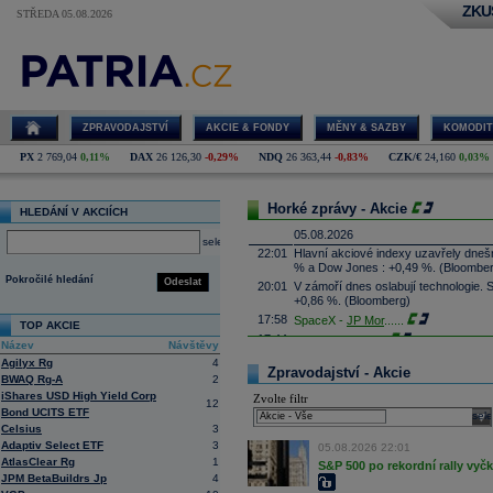
ZKU
STŘEDA 05.08.2026
ZPRAVODAJSTVÍ
AKCIE & FONDY
MĚNY & SAZBY
KOMODIT
PX
2 769,04
0,11%
DAX
26 126,30
-0,29%
NDQ
26 363,44
-0,83%
CZK/€
24,160
0,03%
Horké zprávy - Akcie
HLEDÁNÍ V AKCIÍCH
05.08.2026
select
22:01
Hlavní akciové indexy uzavřely dne
% a Dow Jones : +0,49 %. (Bloombe
Pokročilé hledání
Odeslat
20:01
V zámoří dnes oslabují technologie.
+0,86 %. (Bloomberg)
17:58
SpaceX -
JP Mor
......
TOP AKCIE
17:44
Palantir Techno
...
Název
Návštěvy
17:29
McDonald's
-
JP
......
Agilyx Rg
4
Zpravodajství - Akcie
17:16
BWAQ Rg-A
2
Booking.com - T
...
iShares USD High Yield Corp
Zvolte filtr
17:08
CSG získala podíl v kanadské firmě 
12
Bond UCITS ETF
systémy, technologie protivzdušné ob
sele
výši podílu ale nesdělila. Cílem inve
Celsius
3
prosadit je zejména na trzích člens
Adaptiv Select ETF
3
05.08.2026 22:01
16:45
Arista Networks
...
AtlasClear Rg
1
S&P 500 po rekordní rally vyč
JPM BetaBuildrs Jp
4
16:27
AMD
-
JP Morga
......