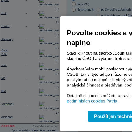
Apple
-
-
Pády (%)
0,56
Nejaktivnější
podle počtu zobchod
BoA
-
-
podle objemu v lokál
1,28
05.08.2026 17:00:04
Boeing
-
-
Název
ISIN
Povolte cookies a 
0,56
ČEZ
CZ000
Citigroup
-
-
naplno
ERSTE BANK
AT000
PHILIP MORRIS ČR
CS00
0,31
KOMERČNÍ BANKA
CZ00
Coca
-
-
Stačí kliknout na tlačítko „Souhla
Cola
TMR
SK112
skupinu ČSOB a vybrané třetí stran
VIG
AT000
-0,77
Ford
-
-
Abychom Vám mohli poskytnout víc
ČSOB, tak si tyto údaje můžeme vz
0,96
GM
-
-
AD index - vývoj
poskytnout co nejlepší klientský zá
analytická činnost a předávání coo
Region
0,33
Odeslat
IBM
-
-
select
Detailně si cookies můžete upravit
0,14
podmínkách cookies Patria
.
Facebook
-
-
-1,09
Použít jen techn
Microsoft
-
-
After-hours
05.08.2026 23:27:51
Zpožděná data,
Real-Time data info