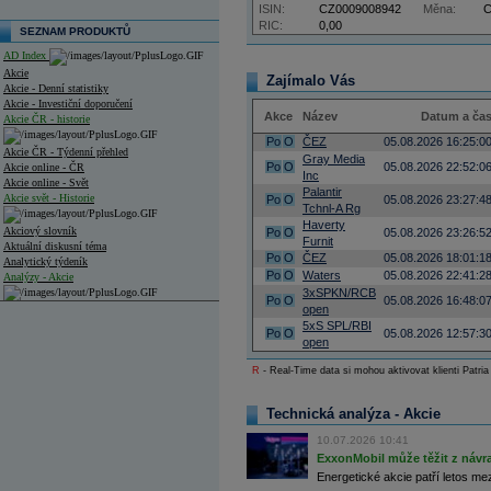
ISIN:
CZ0009008942
Měna:
RIC:
0,00
SEZNAM PRODUKTŮ
AD Index
Akcie
Zajímalo Vás
Akcie - Denní statistiky
Akcie - Investiční doporučení
Akce
Název
Datum a ča
Akcie ČR - historie
Po
O
ČEZ
05.08.2026 16:25:0
Akcie ČR - Týdenní přehled
Gray Media
Po
O
05.08.2026 22:52:0
Akcie online - ČR
Inc
Akcie online - Svět
Palantir
Akcie svět - Historie
Po
O
05.08.2026 23:27:4
Tchnl-A Rg
Haverty
Akciový slovník
Po
O
05.08.2026 23:26:5
Furnit
Aktuální diskusní téma
Po
O
ČEZ
05.08.2026 18:01:1
Analytický týdeník
Po
O
Waters
05.08.2026 22:41:2
Analýzy - Akcie
3xSPKN/RCB
Po
O
05.08.2026 16:48:0
open
Analýzy společností - ČR
5xS SPL/RBI
Po
O
05.08.2026 12:57:3
open
Analýzy společností - Střední Evropa
R
- Real-Time data si mohou aktivovat klienti Patria
Analýzy společností - Svět
Ankety a diskuze
Technická analýza - Akcie
Archiv - Analýzy online
Archiv - Deník událostí
10.07.2026 10:41
ExxonMobil může těžit z návrat
Archiv - Flash analýzy (svět)
Energetické akcie patří letos me