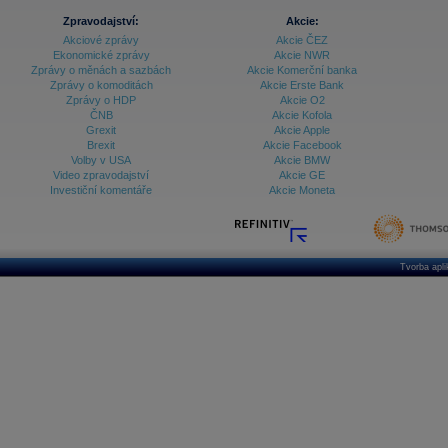
Databanka - Ceny
Zpravodajství:
Akcie:
Databanka - Ekonomický růst
Akciové zprávy
Akcie ČEZ
Ekonomické zprávy
Akcie NWR
Databanka - Indexy
Zprávy o měnách a sazbách
Akcie Komerční banka
Zprávy o komoditách
Akcie Erste Bank
Databanka - Měnové kurzy
Zprávy o HDP
Akcie O2
ČNB
Akcie Kofola
Databanka - Trh práce
Grexit
Akcie Apple
Brexit
Akcie Facebook
Databanka - Úrokové sazby
Volby v USA
Akcie BMW
Video zpravodajství
Akcie GE
Databanka - Veřejné rozpočty
Investiční komentáře
Akcie Moneta
Databanka - Zahraniční obchod a platební
bilance
Databanka akcie - ČR
Tvorba apl
Databanka akcie - Svět
Denní finanční zpravodaj
Denní kalendář událostí
Denní přehled - Akcie CEE
Denní přehled - Akcie ČR
Denní přehled - Akcie Svět
Dlouhé sazby - CZK dluhopisy vs. Swapy