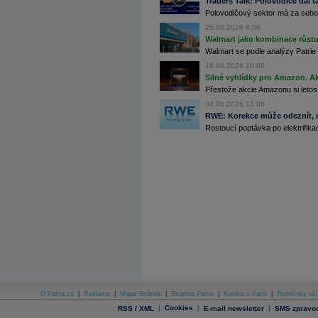
Traders Talk: Polovodiče dál tá
Polovodičový sektor má za sebou
Archiv - Flash analýzy (svět)
26.06.2026 6:06
Walmart jako kombinace růstu 
Archiv - Globální makroekonomické přehledy
Walmart se podle analýzy Patrie 
Archiv - Horké Zprávy
18.06.2026 10:00
Archiv - Kalendář událostí
Silné vyhlídky pro Amazon. Ak
Přestože akcie Amazonu si letos
Archiv - Měnová politika
04.06.2026 13:06
Archiv - Měsíční makroekonomické přehledy
RWE: Korekce může odeznít, n
Archiv - Souhrnné zprávy o vývoji ČR
Rostoucí poptávka po elektrifikac
Archiv - Treasury alerty
Archiv - Vývoj české koruny
Archiv analýz - Makroukazatele
Cenové indexy
Cenový kalkulátor
Ceny průmyslových výrobců - Data a prognózy
(ČR)
Ceny průmyslových výrobců - Graf (ČR)
Ceny průmyslových výrobců - Kalendář (ČR)
Ceny průmyslových výrobců - Zpravodajství
CORPORATE WEB SOLUTION
DATA EXPORT
O Patria.cz
|
Reklama
|
Mapa Stránek
|
Skupina Patria
|
Kariéra v Patrii
|
Podmínky uží
Databanka - Akcie
|
Cookies
|
|
RSS / XML
E-mail newsletter
SMS zpravod