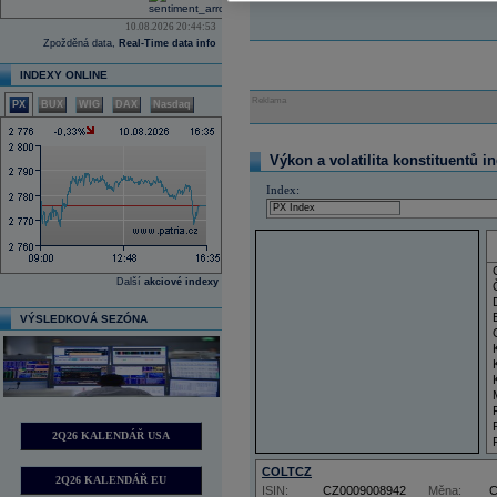
10.08.2026 20:44:53
Zpožděná data,
Real-Time data info
INDEXY ONLINE
Reklama
PX
BUX
WIG
DAX
Nasdaq
Výkon a volatilita konstituentů i
Index:
Další
akciové indexy
VÝSLEDKOVÁ SEZÓNA
2Q26 KALENDÁŘ USA
COLTCZ
2Q26 KALENDÁŘ EU
ISIN:
CZ0009008942
Měna: