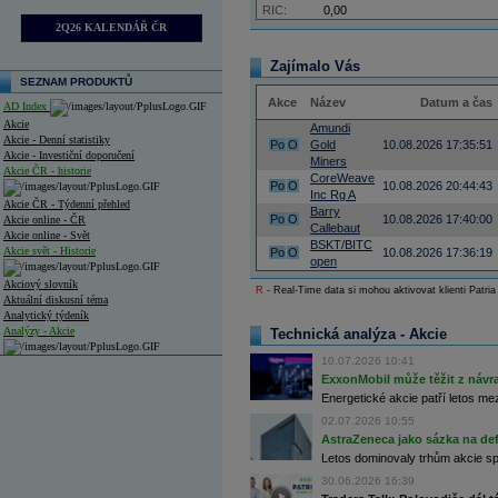
RIC:
0,00
2Q26 KALENDÁŘ ČR
Zajímalo Vás
SEZNAM PRODUKTŮ
Akce
Název
Datum a čas
AD Index
Akcie
Amundi
Akcie - Denní statistiky
Po
O
Gold
10.08.2026 17:35:51
Akcie - Investiční doporučení
Miners
Akcie ČR - historie
CoreWeave
Po
O
10.08.2026 20:44:43
Inc Rg A
Akcie ČR - Týdenní přehled
Barry
Po
O
10.08.2026 17:40:00
Akcie online - ČR
Callebaut
Akcie online - Svět
BSKT/BITC
Akcie svět - Historie
Po
O
10.08.2026 17:36:19
open
Akciový slovník
R
- Real-Time data si mohou aktivovat klienti Patria
Aktuální diskusní téma
Analytický týdeník
Analýzy - Akcie
Technická analýza - Akcie
10.07.2026 10:41
Analýzy společností - ČR
ExxonMobil může těžit z návrat
Analýzy společností - Střední Evropa
Energetické akcie patří letos me
02.07.2026 10:55
Analýzy společností - Svět
AstraZeneca jako sázka na de
Letos dominovaly trhům akcie spoj
Ankety a diskuze
Archiv - Analýzy online
30.06.2026 16:39
Archiv - Deník událostí