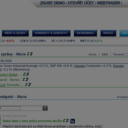
ZKUSIT DEMO
OTEVŘÍT ÚČET
WEBTRADER
|
|
|
MĚNY & SAZBY
KOMODITY & DERIVÁTY
EKONOMIKA
PRÁVO
MOJ
,224
-0,02%
CZK/$
20,959
0,00%
AU
4 339,26
0,00%
BRT
83,08
4,61%
 zprávy - Akcie
Archiv
SMS
Terminál
|
|
.08.2026
w Jones Industrial Average +0,3 %, S&P 500 +0,6 %,
Nasdaq
Composite +1,3 %,
Nasdaq
0
+1,2 % (Bloomberg)
stern Digital
......
aceX - Bernst
...
cron
Technolo
......
xon
Mobil - T
......
jem obchodů s akciemi na pražské burze za dnešní den je 0,831 mld. Kč. Průměrný objem
dajství - Akcie
Emaile
chodů za poslední rok je 0,665 mld. Kč.
ýšení výroby balistických střel ATACMS ve spolupráci s americkou firmou
Lockheed Martin
jakou dobu potrvá. Agentuře Reuters to řekl generální ředitel německé zbrojovky
Rheinmetall
select
min Papperger. Společná výroba s Lockheedem v Německu by podle něj mohla pomoci
plnit arzenál Spojeným státům, které mají zvýšenou spotřebu střel kvůli válce s Íránem
07.08.2026 22:05
TK)
Slabá data z trhu práce pomohla akciím
nocophillips
......
Páteční obchodování na Wall Street probíhalo v pozitivním režimu, když...