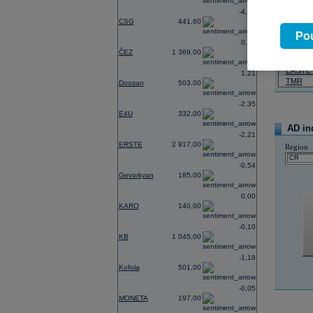
-4,62
07.08.2026
CSG
441,60
Název
Pou
0,74
ČEZ
ČEZ
1 369,00
PHILIP
ERSTE
1,21
TMR
Doosan
503,00
-2,35
E4U
332,00
AD in
-2,21
ERSTE
2 917,00
Region
-0,54
Gevorkyan
185,00
0,00
KARO
140,00
-0,10
KB
1 045,00
-1,18
Kofola
501,00
-0,05
MONETA
197,00