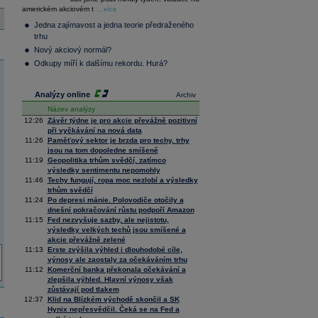
36 376,54
0,66
americkém akciovém t
Composite
...více
Index
Jedna zajímavost a jedna teorie předraženého
XETRA
trhu
Tecdax
4 068,78
1,69
Nový akciový normál?
Performance
index
Odkupy míří k dalšímu rekordu. Hurá?
Analýzy online
Archiv
Název analýzy
12:26
Závěr týdne je pro akcie převážně pozitivní
při vyčkávání na nová data
11:26
Paměťový sektor je brzda pro techy, trhy
jsou na tom dopoledne smíšeně
11:19
Geopolitika trhům svědčí, zatímco
výsledky sentimentu nepomohly
11:46
Techy fungují, ropa moc nezlobí a výsledky
trhům svědčí
11:24
Po depresi mánie. Polovodiče otočily a
dnešní pokračování růstu podpoří Amazon
11:15
Fed nezvyšuje sazby, ale nejistotu,
výsledky velkých techů jsou smíšené a
akcie převážně zelené
11:13
Erste zvýšila výhled i dlouhodobé cíle,
výnosy ale zaostaly za očekáváním trhu
11:12
Komerční banka překonala očekávání a
zlepšila výhled. Hlavní výnosy však
zůstávají pod tlakem
12:37
Klid na Blízkém východě skončil a SK
Hynix nepřesvědčil. Čeká se na Fed a