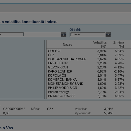
a volatilita konstituentů indexu
Období:
select
select
Volatilita
Změna
Název
[%]
[%]
COLTCZ
3,91%
5,64%
ČEZ
2,84%
7,69%
DOOSAN ŠKODA POWER
2,67%
4,85%
ERSTE BANK
2,25%
4,78%
GEVORKYAN
2,23%
-4,12%
KARO LEATHER
0,92%
-2,10%
KOFOLA ČS
1,04%
3,47%
KOMERČNÍ BANKA
3,04%
6,57%
MONETA MONEY BANK
1,60%
2,23%
PHILIP MORRIS ČR
1,62%
3,42%
Photon Energy
2,70%
-2,94%
PRIMOCO UAV SE
2,13%
-4,95%
VIG
4,09%
11,61%
Z
CZ0009008942
Měna:
CZK
Volatilita:
3,91%
0,00
Výkonnost:
5,64%
alo Vás