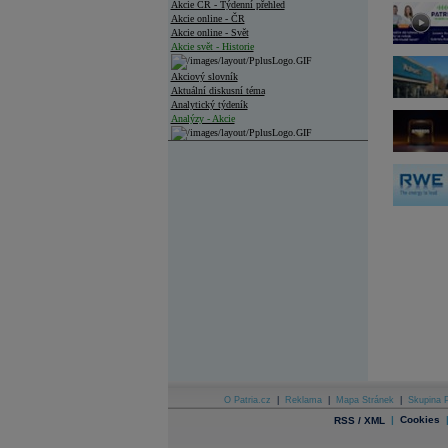
Akcie ČR - Týdenní přehled
Akcie online - ČR
Akcie online - Svět
Akcie svět - Historie
Akciový slovník
Aktuální diskusní téma
Analytický týdeník
Analýzy - Akcie
Analýzy společností - ČR
Analýzy společností - Střední Evropa
Analýzy společností - Svět
Ankety a diskuze
Archiv - Analýzy online
Archiv - Deník událostí
Archiv - Flash analýzy (svět)
Archiv - Globální makroekonomické přehledy
Archiv - Horké Zprávy
Archiv - Kalendář událostí
Archiv - Měnová politika
O Patria.cz
|
Reklama
|
Mapa Stránek
|
Skupina P
|
Cookies
RSS / XML
Archiv - Měsíční makroekonomické přehledy
Archiv - Souhrnné zprávy o vývoji ČR