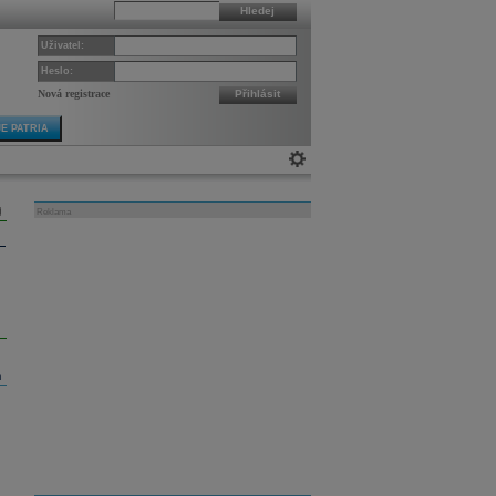
Hledej
Uživatel:
Heslo:
Nová registrace
Přihlásit
E PATRIA
Reklama
m