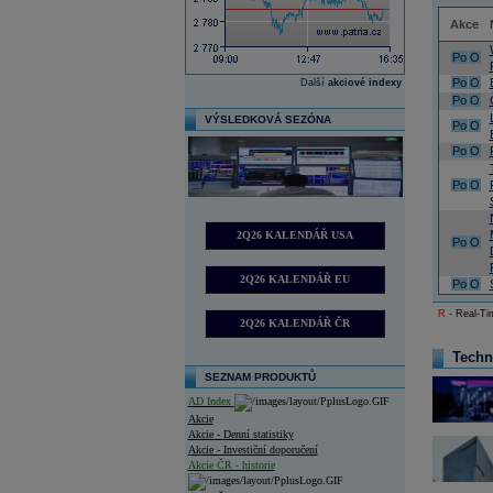
Akce
Po
O
Po
O
Další
akciové indexy
Po
O
VÝSLEDKOVÁ SEZÓNA
Po
O
Po
O
Po
O
2Q26 KALENDÁŘ USA
Po
O
2Q26 KALENDÁŘ EU
Po
O
R
- Real-Tim
2Q26 KALENDÁŘ ČR
Techn
SEZNAM PRODUKTŮ
AD Index
Akcie
Akcie - Denní statistiky
Akcie - Investiční doporučení
Akcie ČR - historie