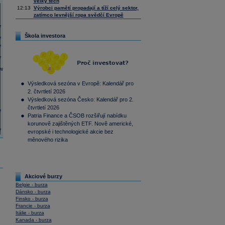
velký tech
12:13
Výrobci pamětí propadají a tíží celý sektor,
zatímco levnější ropa svědčí Evropě
Škola investora
Výsledková sezóna v Evropě: Kalendář pro
2. čtvrtletí 2026
Výsledková sezóna Česko: Kalendář pro 2.
čtvrtletí 2026
Patria Finance a ČSOB rozšiřují nabídku
korunově zajištěných ETF. Nově americké,
evropské i technologické akcie bez
měnového rizika
Akciové burzy
Belgie - burza
Dánsko - burza
Finsko - burza
Francie - burza
Itálie - burza
Kanada - burza