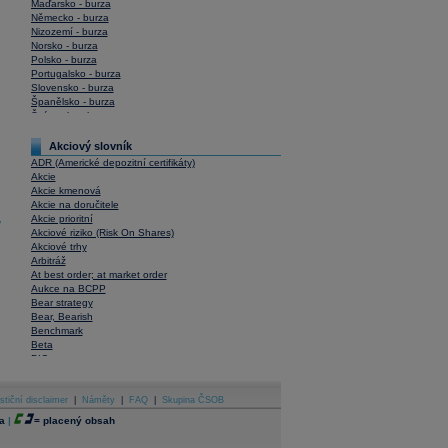
Maďarsko - burza
Německo - burza
Nizozemí - burza
Norsko - burza
Polsko - burza
Portugalsko - burza
Slovensko - burza
Španělsko - burza
Švýcarsko - burza
USA - burza
Akciový slovník
ADR (Americké depozitní certifikáty)
Akcie
Akcie kmenová
Akcie na doručitele
Akcie prioritní
y
Akciové riziko (Risk On Shares)
Akciové trhy
Arbitráž
At best order; at market order
Aukce na BCPP
Bear strategy
Bear, Bearish
Benchmark
Beta
BIC
Blokové obchody
Blue chips
stiční disclaimer
Bonita
|
Náměty
|
FAQ
|
Skupina ČSOB
Book To Bill Ratio
a
|
=
placený obsah
Book Value
Bookbuilding