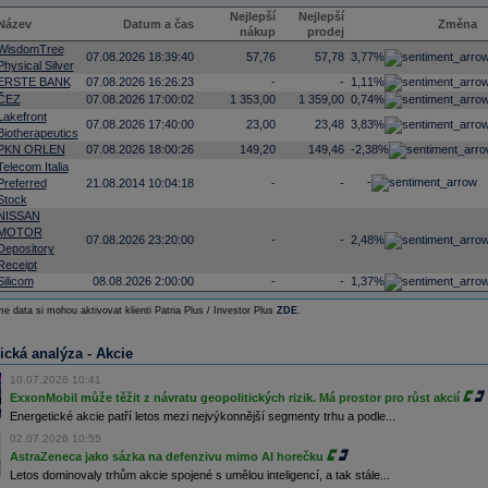
Nejlepší
Nejlepší
Název
Datum a čas
Změna
nákup
prodej
WisdomTree
07.08.2026 18:39:40
57,76
57,78
3,77%
Physical Silver
ERSTE BANK
07.08.2026 16:26:23
-
-
1,11%
ČEZ
07.08.2026 17:00:02
1 353,00
1 359,00
0,74%
Lakefront
07.08.2026 17:40:00
23,00
23,48
3,83%
Biotherapeutics
PKN ORLEN
07.08.2026 18:00:26
149,20
149,46
-2,38%
Telecom Italia
-
Preferred
21.08.2014 10:04:18
-
-
Stock
NISSAN
MOTOR
07.08.2026 23:20:00
-
-
2,48%
Depository
Receipt
Silicom
08.08.2026 2:00:00
-
-
1,37%
e data si mohou aktivovat klienti Patria Plus / Investor Plus
ZDE
.
ická analýza - Akcie
10.07.2026 10:41
ExxonMobil může těžit z návratu geopolitických rizik. Má prostor pro růst akcií
Energetické akcie patří letos mezi nejvýkonnější segmenty trhu a podle...
02.07.2026 10:55
AstraZeneca jako sázka na defenzivu mimo AI horečku
Letos dominovaly trhům akcie spojené s umělou inteligencí, a tak stále...