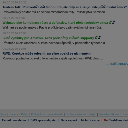
30.06.2026 16:39
Traders Talk: Polovodiče dál táhnou trh, ale rally se zužuje. Kde ještě hledat šanci?
Polovodičový sektor má za sebou mimořádnou rally. Philadelphia Semicon...
26.06.2026 6:06
Walmart jako kombinace růstu a defenzivy, které přeje technický obraz
Walmart se podle analýzy Patrie profiluje jako zajímavá kombinace růst...
18.06.2026 10:00
Silné vyhlídky pro Amazon. Akcii podepřely klíčové supporty
Přestože akcie Amazonu si letos nevedou špatně, v posledních týdnech d...
04.06.2026 13:06
RWE: Korekce může odeznít, na silné pozici se nic nemění
Rostoucí poptávka po elektrifikaci může zajistit společnosti RWE dlouh...
… další zpráv
atria
|
Kariéra v Patrii
|
Podmínky užívání stránek
|
Ochrana osobních údajů
|
Pravidla diskuse
|
Inve
|
|
|
|
|
E-mail newsletter
SMS zpravodajství
Data export
Mobilní verze
R
=
Real-Time dat