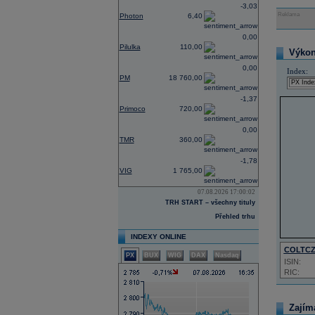
-3,03
Reklama
Photon
6,40
0,00
Pilulka
110,00
Výkon 
0,00
Index:
PM
18 760,00
-1,37
Primoco
720,00
0,00
TMR
360,00
-1,78
VIG
1 765,00
07.08.2026 17:00:02
TRH START – všechny tituly
Přehled trhu
INDEXY ONLINE
COLTC
PX
BUX
WIG
DAX
Nasdaq
ISIN:
RIC:
Zajím