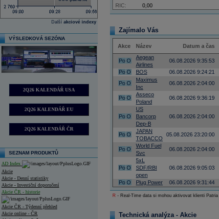
RIC:
0,00
Další
akciové indexy
Zajímalo Vás
VÝSLEDKOVÁ SEZÓNA
Akce
Název
Datum a čas
Aegean
Po
O
06.08.2026 9:35:53
Airlines
Po
O
BOS
06.08.2026 9:24:21
Maximus
Po
O
06.08.2026 2:04:00
Inc
2Q26 KALENDÁŘ USA
Asseco
Po
O
06.08.2026 9:36:19
Poland
US
2Q26 KALENDÁŘ EU
Po
O
Bancorp
06.08.2026 2:04:00
Dep-B
2Q26 KALENDÁŘ ČR
JAPAN
Po
O
05.08.2026 23:20:00
TOBACCO
World Fuel
Po
O
06.08.2026 2:04:00
SEZNAM PRODUKTŮ
Svc
5xL
AD Index
Po
O
SDF/RBI
06.08.2026 9:05:03
Akcie
open
Akcie - Denní statistiky
Po
O
Plug Power
06.08.2026 9:31:44
Akcie - Investiční doporučení
Akcie ČR - historie
R
- Real-Time data si mohou aktivovat klienti Patria
Akcie ČR - Týdenní přehled
Akcie online - ČR
Technická analýza - Akcie