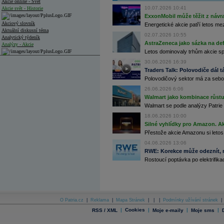
Akcie online - Svět
10.07.2026 10:41
Akcie svět - Historie
ExxonMobil může těžit z návrat
Akciový slovník
Energetické akcie patří letos me
Aktuální diskusní téma
02.07.2026 10:55
Analytický týdeník
AstraZeneca jako sázka na de
Analýzy - Akcie
Letos dominovaly trhům akcie spoj
Analýzy společností - ČR
30.06.2026 16:39
Traders Talk: Polovodiče dál tá
Analýzy společností - Střední Evropa
Polovodičový sektor má za sebou
26.06.2026 6:06
Analýzy společností - Svět
Walmart jako kombinace růstu 
Ankety a diskuze
Walmart se podle analýzy Patrie 
Archiv - Analýzy online
18.06.2026 10:00
Archiv - Deník událostí
Silné vyhlídky pro Amazon. Ak
Přestože akcie Amazonu si letos
Archiv - Flash analýzy (svět)
04.06.2026 13:06
Archiv - Globální makroekonomické přehledy
RWE: Korekce může odeznít, n
Rostoucí poptávka po elektrifikac
Archiv - Horké Zprávy
Archiv - Kalendář událostí
Archiv - Měnová politika
Archiv - Měsíční makroekonomické přehledy
O Patria.cz
|
Reklama
|
Mapa Stránek
|
|
|
Podmínky užívání stránek
|
Archiv - Souhrnné zprávy o vývoji ČR
|
Cookies
|
|
|
RSS / XML
Moje e-maily
Moje sms
Archiv - Treasury alerty