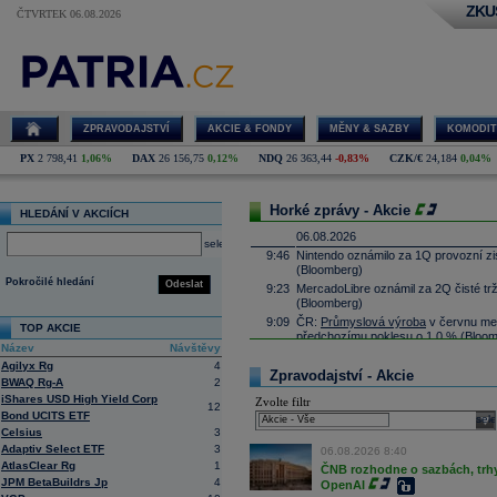
ZKU
ČTVRTEK 06.08.2026
ZPRAVODAJSTVÍ
AKCIE & FONDY
MĚNY & SAZBY
KOMODIT
PX
2 798,41
1,06%
DAX
26 156,75
0,12%
NDQ
26 363,44
-0,83%
CZK/€
24,184
0,04%
Horké zprávy - Akcie
HLEDÁNÍ V AKCIÍCH
06.08.2026
select
9:46
Nintendo oznámilo za 1Q provozní zis
(Bloomberg)
Pokročilé hledání
Odeslat
9:23
MercadoLibre oznámil za 2Q čisté tr
(Bloomberg)
9:09
ČR:
Průmyslová výroba
v červnu mez
TOP AKCIE
předchozímu poklesu o 1,0 % (Bloo
Název
Návštěvy
8:53
Deutsche Telekom
navyšuje program 
Agilyx Rg
4
8:51
Zpravodajství - Akcie
Block očekává ve 3Q upr. provozní z
BWAQ Rg-A
2
8:41
Siemens
navyšuje výhled a očekává zi
iShares USD High Yield Corp
Zvolte filtr
12
(Bloomberg)
Bond UCITS ETF
sele
8:35
AI model od Mety během kyberbezpečn
Celsius
3
Information
(Bloomberg)
Adaptiv Select ETF
3
06.08.2026 8:40
8:30
DoorDash reportovala za 2Q upr. zi
AtlasClear Rg
1
ČNB rozhodne o sazbách, trhy 
(Bloomberg)
JPM BetaBuildrs Jp
4
OpenAI
8:12
Futures na amer...