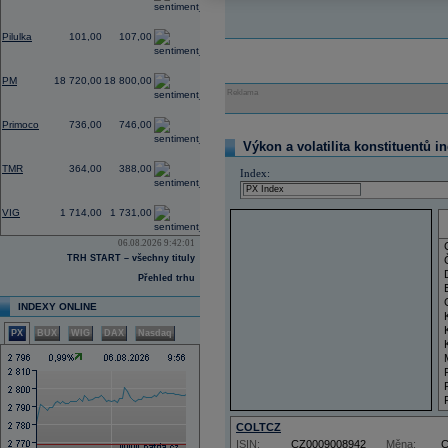
0,00
Pilulka
101,00
107,00
0,32
PM
18 720,00
18 800,00
Reklama
2,47
Primoco
736,00
746,00
Výkon a volatilita konstituentů i
0,00
TMR
364,00
388,00
Index:
0,00
VIG
1 714,00
1 731,00
06.08.2026 9:42:01
TRH START – všechny tituly
Přehled trhu
INDEXY ONLINE
PX
BUX
WIG
DAX
Nasdaq
COLTCZ
ISIN:
CZ0009008942
Měna: