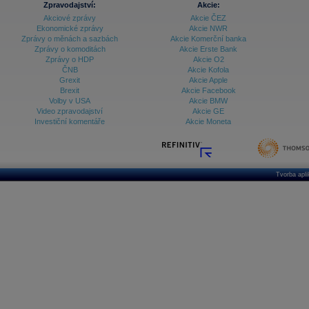
Zpravodajství:
Akcie:
Akciové zprávy
Akcie ČEZ
Archiv - Vývoj české koruny
Ekonomické zprávy
Akcie NWR
Zprávy o měnách a sazbách
Akcie Komerční banka
Archiv analýz - Makroukazatele
Zprávy o komoditách
Akcie Erste Bank
Zprávy o HDP
Akcie O2
Cenové indexy
Cenový kalkulátor
ČNB
Akcie Kofola
Ceny průmyslových výrobců - Data a prognózy
Grexit
Akcie Apple
(ČR)
Brexit
Akcie Facebook
Ceny průmyslových výrobců - Graf (ČR)
Volby v USA
Akcie BMW
Ceny průmyslových výrobců - Kalendář (ČR)
Video zpravodajství
Akcie GE
Ceny průmyslových výrobců - Zpravodajství
Investiční komentáře
Akcie Moneta
CORPORATE WEB SOLUTION
DATA EXPORT
Databanka - Akcie
Databanka - Ceny
Tvorba apl
Databanka - Ekonomický růst
Databanka - Indexy
Databanka - Měnové kurzy
Databanka - Trh práce
Databanka - Úrokové sazby
Databanka - Veřejné rozpočty