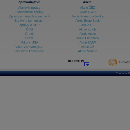
Zpravodajství:
Akcie:
Databanka - Ekonomický růst
Akciové zprávy
Akcie ČEZ
Ekonomické zprávy
Akcie NWR
Databanka - Indexy
Zprávy o měnách a sazbách
Akcie Komerční banka
Zprávy o komoditách
Akcie Erste Bank
Databanka - Měnové kurzy
Zprávy o HDP
Akcie O2
ČNB
Akcie Kofola
Databanka - Trh práce
Grexit
Akcie Apple
Brexit
Akcie Facebook
Databanka - Úrokové sazby
Volby v USA
Akcie BMW
Video zpravodajství
Akcie GE
Databanka - Veřejné rozpočty
Investiční komentáře
Akcie Moneta
Databanka - Zahraniční obchod a platební
bilance
Databanka akcie - ČR
Tvorba apl
Databanka akcie - Svět
Denní finanční zpravodaj
Denní kalendář událostí
Denní přehled - Akcie CEE
Denní přehled - Akcie ČR
Denní přehled - Akcie Svět
Dlouhé sazby - CZK dluhopisy vs. Swapy
Dlouhé sazby - Dlouhodobá výnosová křivka