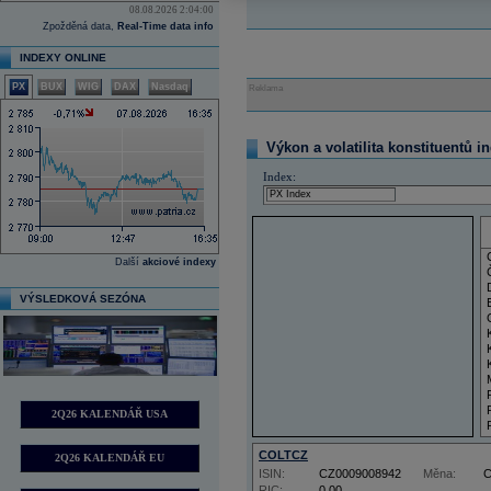
08.08.2026 2:04:00
Zpožděná data,
Real-Time data info
INDEXY ONLINE
PX
BUX
WIG
DAX
Nasdaq
Reklama
Výkon a volatilita konstituentů i
Index:
Další
akciové indexy
VÝSLEDKOVÁ SEZÓNA
2Q26 KALENDÁŘ USA
COLTCZ
2Q26 KALENDÁŘ EU
ISIN:
CZ0009008942
Měna:
RIC:
0,00