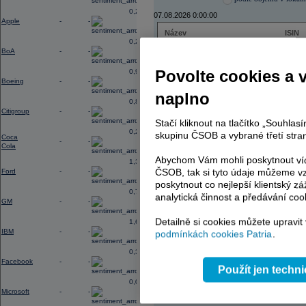
0,29
07.08.2026 0:00:00
Apple
-
-
Název
ISIN
0,27
ENERGOAQUA
CS00
BoA
-
-
ČEZ
CZ000
ČEZ
CZ000
Povolte cookies a 
0,96
TMR
SK112
Boeing
-
-
TMR
SK112
naplno
TOMA
CZ00
0,88
PHILIP MORRIS ČR
CS00
Citigroup
-
-
PHILIP MORRIS ČR
CS00
Stačí kliknout na tlačítko „Souhla
0,23
skupinu ČSOB a vybrané třetí stran
Coca
-
-
Cola
Abychom Vám mohli poskytnout víc
1,38
AD index - vývoj
ČSOB, tak si tyto údaje můžeme vz
Ford
-
-
poskytnout co nejlepší klientský zá
Region
Odeslat
0,74
select
analytická činnost a předávání coo
GM
-
-
Detailně si cookies můžete upravit
1,65
IBM
-
-
podmínkách cookies Patria
.
0,37
Facebook
-
-
Použít jen techn
0,03
Microsoft
-
-