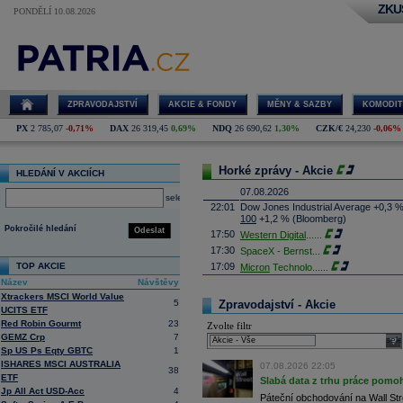
ZKU
PONDĚLÍ 10.08.2026
ZPRAVODAJSTVÍ
AKCIE & FONDY
MĚNY & SAZBY
KOMODIT
PX
2 785,07
-0,71%
DAX
26 319,45
0,69%
NDQ
26 690,62
1,30%
CZK/€
24,230
-0,06%
Horké zprávy - Akcie
HLEDÁNÍ V AKCIÍCH
07.08.2026
select
22:01
Dow Jones Industrial Average +0,3 
100
+1,2 % (Bloomberg)
Pokročilé hledání
Odeslat
17:50
Western Digital
......
17:30
SpaceX - Bernst
...
TOP AKCIE
17:09
Micron
Technolo
......
Název
Návštěvy
16:47
Exxon
Mobil - T
......
Xtrackers MSCI World Value
16:26
Objem obchodů s akciemi na pražské
5
Zpravodajství - Akcie
UCITS ETF
obchodů za poslední rok je 0,665 mld
Red Robin Gourmt
23
Zvolte filtr
16:23
Zvýšení výroby balistických střel A
GEMZ Crp
7
nějakou dobu potrvá. Agentuře Reuter
sele
Armin Papperger. Společná výroba 
Sp US Ps Eqty GBTC
1
doplnit arzenál Spojeným státům, kte
ISHARES MSCI AUSTRALIA
07.08.2026 22:05
38
(ČTK)
ETF
Slabá data z trhu práce pomoh
16:07
Conocophillips
......
Jp All Act USD-Acc
4
Páteční obchodování na Wall Stre