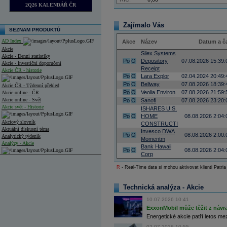
2Q26 KALENDÁŘ ČR
Zajímalo Vás
SEZNAM PRODUKTŮ
AD Index
Akce
Název
Datum a č
Akcie
Silex Systems
Akcie - Denní statistiky
Po
O
Depository
07.08.2026 15:39:
Akcie - Investiční doporučení
Receipt
Akcie ČR - historie
Po
O
Lara Explor
02.04.2024 20:49:
Po
O
Bellway
07.08.2026 18:39:
Akcie ČR - Týdenní přehled
Po
O
Veolia Environ
07.08.2026 21:59:
Akcie online - ČR
Akcie online - Svět
Po
O
Sanofi
07.08.2026 23:20:
Akcie svět - Historie
ISHARES U.S.
Po
O
HOME
08.08.2026 2:04:
Akciový slovník
CONSTRUCTI
Aktuální diskusní téma
Invesco DWA
Po
O
08.08.2026 2:00:
Analytický týdeník
Momentm
Analýzy - Akcie
Bank Hawaii
Po
O
08.08.2026 2:04:
Corp
Analýzy společností - ČR
R
- Real-Time data si mohou aktivovat klienti Patria
Analýzy společností - Střední Evropa
Technická analýza - Akcie
Analýzy společností - Svět
10.07.2026 10:41
Ankety a diskuze
ExxonMobil může těžit z návrat
Archiv - Analýzy online
Energetické akcie patří letos me
Archiv - Deník událostí
02.07.2026 10:55