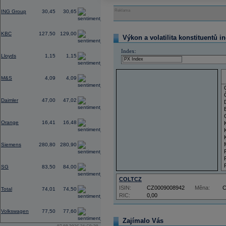
-1,09
Reklama
ING Group
30,45
30,65
0,55
KBC
127,50
129,00
Výkon a volatilita konstituentů i
0,39
Index:
Lloyds
1,15
1,15
0,57
M&S
4,09
4,09
0,68
Daimler
47,00
47,02
0,83
Orange
16,41
16,48
2,45
Siemens
280,80
280,90
-0,37
SG
83,50
84,00
COLTCZ
-0,60
ISIN:
CZ0009008942
Měna:
Total
74,01
74,50
RIC:
0,00
1,18
Volkswagen
77,50
77,60
Zajímalo Vás