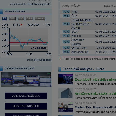
07.08.2026 21:59:30
Zpožděná data,
Real-Time data info
Akce
Název
Datum a
INDEXY ONLINE
Po
O
KPN
07.08.2026 21:5
Po
O
ČEZ
07.08.2026 17:0
PX
BUX
WIG
DAX
Nasdaq
POWERSHARES
Po
O
GL BUYBACK
07.08.2026 17:3
ACHIE
Po
O
SCA
07.08.2026 18:0
Po
O
HighCo
07.08.2026 17:4
Skyworks
Po
O
07.08.2026 21:5
Solutns
Po
O
Ormat Tech
08.08.2026 2:0
Po
O
Aberdeen Intl
21.04.2016 18:4
R
- Real-Time data si mohou aktivovat klienti Patria
Další
akciové indexy
VÝSLEDKOVÁ SEZÓNA
Technická analýza - Akcie
10.07.2026 10:41
ExxonMobil může těžit z návrat
Energetické akcie patří letos me
02.07.2026 10:55
AstraZeneca jako sázka na de
2Q26 KALENDÁŘ USA
Letos dominovaly trhům akcie spoj
30.06.2026 16:39
2Q26 KALENDÁŘ EU
Traders Talk: Polovodiče dál tá
Polovodičový sektor má za sebou