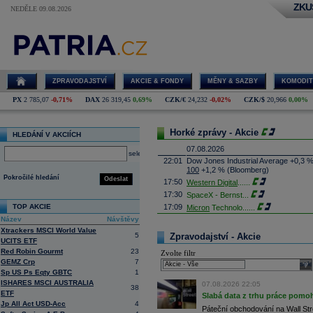
ZKU
NEDĚLE 09.08.2026
ZPRAVODAJSTVÍ
AKCIE & FONDY
MĚNY & SAZBY
KOMODIT
PX
2 785,07
-0,71%
DAX
26 319,45
0,69%
CZK/€
24,232
-0,02%
CZK/$
20,966
0,00%
Horké zprávy - Akcie
HLEDÁNÍ V AKCIÍCH
07.08.2026
select
22:01
Dow Jones Industrial Average +0,3 
100
+1,2 % (Bloomberg)
Pokročilé hledání
Odeslat
17:50
Western Digital
......
17:30
SpaceX - Bernst
...
TOP AKCIE
17:09
Micron
Technolo
......
Název
Návštěvy
16:47
Exxon
Mobil - T
......
Xtrackers MSCI World Value
16:26
Objem obchodů s akciemi na pražské
5
Zpravodajství - Akcie
UCITS ETF
obchodů za poslední rok je 0,665 mld
Red Robin Gourmt
23
Zvolte filtr
16:23
Zvýšení výroby balistických střel A
GEMZ Crp
7
nějakou dobu potrvá. Agentuře Reuter
sele
Armin Papperger. Společná výroba 
Sp US Ps Eqty GBTC
1
doplnit arzenál Spojeným státům, kte
ISHARES MSCI AUSTRALIA
07.08.2026 22:05
38
(ČTK)
ETF
Slabá data z trhu práce pomoh
16:07
Conocophillips
......
Jp All Act USD-Acc
4
Páteční obchodování na Wall Stre