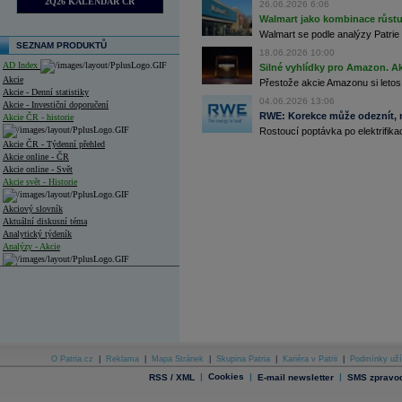
2Q26 KALENDÁŘ ČR
26.06.2026 6:06
Walmart jako kombinace růstu 
Walmart se podle analýzy Patrie 
SEZNAM PRODUKTŮ
18.06.2026 10:00
AD Index
Silné vyhlídky pro Amazon. Ak
Akcie
Přestože akcie Amazonu si letos
Akcie - Denní statistiky
04.06.2026 13:06
Akcie - Investiční doporučení
RWE: Korekce může odeznít, n
Akcie ČR - historie
Rostoucí poptávka po elektrifikac
Akcie ČR - Týdenní přehled
Akcie online - ČR
Akcie online - Svět
Akcie svět - Historie
Akciový slovník
Aktuální diskusní téma
Analytický týdeník
Analýzy - Akcie
Analýzy společností - ČR
Analýzy společností - Střední Evropa
Analýzy společností - Svět
Ankety a diskuze
O Patria.cz
|
Reklama
|
Mapa Stránek
|
Skupina Patria
|
Kariéra v Patrii
|
Podmínky uží
Archiv - Analýzy online
|
Cookies
|
|
RSS / XML
E-mail newsletter
SMS zpravod
Archiv - Deník událostí