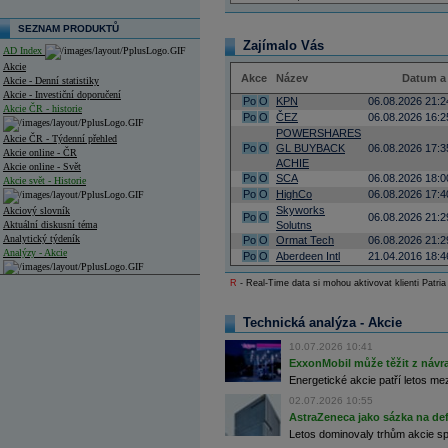
SEZNAM PRODUKTŮ
Zajímalo Vás
AD Index
Akcie
Akce
Název
Datum a
Akcie - Denní statistiky
Akcie - Investiční doporučení
Po
O
KPN
06.08.2026 21:2
Akcie ČR - historie
Po
O
ČEZ
06.08.2026 16:2
POWERSHARES
Akcie ČR - Týdenní přehled
Po
O
GL BUYBACK
06.08.2026 17:3
Akcie online - ČR
ACHIE
Akcie online - Svět
Po
O
SCA
06.08.2026 18:0
Akcie svět - Historie
Po
O
HighCo
06.08.2026 17:4
Skyworks
Akciový slovník
Po
O
06.08.2026 21:2
Aktuální diskusní téma
Solutns
Analytický týdeník
Po
O
Ormat Tech
06.08.2026 21:2
Analýzy - Akcie
Po
O
Aberdeen Intl
21.04.2016 18:4
Analýzy společností - ČR
R
- Real-Time data si mohou aktivovat klienti Patria
Analýzy společností - Střední Evropa
Technická analýza - Akcie
Analýzy společností - Svět
10.07.2026 10:41
ExxonMobil může těžit z návrat
Ankety a diskuze
Energetické akcie patří letos me
Archiv - Analýzy online
Archiv - Deník událostí
02.07.2026 10:55
AstraZeneca jako sázka na de
Archiv - Flash analýzy (svět)
Letos dominovaly trhům akcie spoj