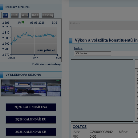
INDEXY ONLINE
PX
BUX
WIG
DAX
Nasdaq
Reklama
Výkon a volatilita konstituentů i
Index:
Další
akciové indexy
VÝSLEDKOVÁ SEZÓNA
2Q26 KALENDÁŘ USA
2Q26 KALENDÁŘ EU
COLTCZ
2Q26 KALENDÁŘ ČR
ISIN:
CZ0009008942
Měna:
RIC:
0,00