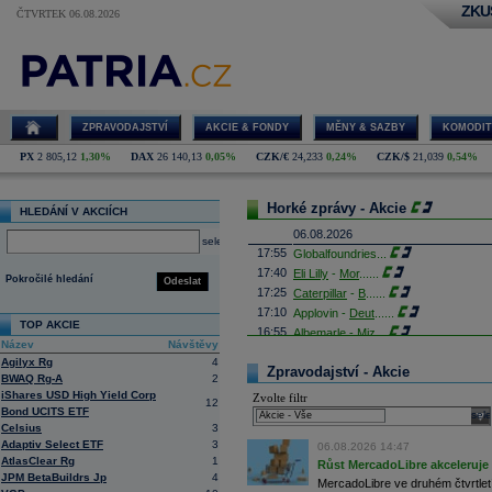
ZKU
ČTVRTEK 06.08.2026
ZPRAVODAJSTVÍ
AKCIE & FONDY
MĚNY & SAZBY
KOMODIT
PX
2 805,12
1,30%
DAX
26 140,13
0,05%
CZK/€
24,233
0,24%
CZK/$
21,039
0,54%
Horké zprávy - Akcie
HLEDÁNÍ V AKCIÍCH
06.08.2026
select
17:55
Globalfoundries
...
17:40
Eli Lilly
-
Mor
......
Pokročilé hledání
Odeslat
17:25
Caterpillar
-
B
......
17:10
Applovin -
Deut
......
TOP AKCIE
16:55
Albemarle - Miz
...
Název
Návštěvy
16:53
Výrobce příslušenství pro elektroni
Agilyx Rg
4
propadl do ztráty 8,8 milionu
korun
. 
Zpravodajství - Akcie
BWAQ Rg-A
2
Obrat společnosti se loni meziročně s
iShares USD High Yield Corp
Zvolte filtr
16:41
AMD
- Rosenbla
......
12
Bond UCITS ETF
sele
16:26
Britské úřady schválily plánované př
Celsius
3
domácím konkurentem Paramount Sk
Adaptiv Select ETF
3
Britská vláda dnes oznámila, že fir
06.08.2026 14:47
AtlasClear Rg
1
které rozptýlily obavy ministryně ku
Růst MercadoLibre akceleruje n
JPM BetaBuildrs Jp
4
16:26
Objem obchodů s akciemi na pražské
MercadoLibre ve druhém čtvrtletí 