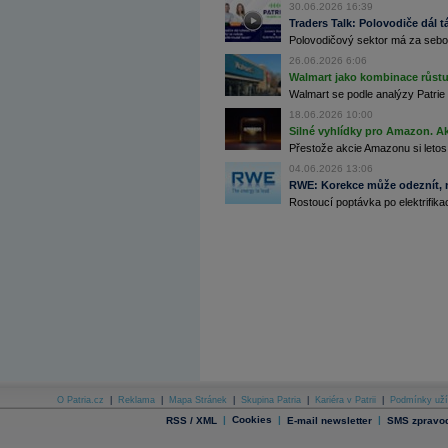
30.06.2026 16:39
Archiv - Globální makroekonomické přehledy
Traders Talk: Polovodiče dál tá
Polovodičový sektor má za sebou
Archiv - Horké Zprávy
Archiv - Kalendář událostí
26.06.2026 6:06
Walmart jako kombinace růstu 
Archiv - Měnová politika
Walmart se podle analýzy Patrie 
18.06.2026 10:00
Archiv - Měsíční makroekonomické přehledy
Archiv - Souhrnné zprávy o vývoji ČR
Silné vyhlídky pro Amazon. Ak
Přestože akcie Amazonu si letos
Archiv - Treasury alerty
04.06.2026 13:06
RWE: Korekce může odeznít, n
Archiv - Vývoj české koruny
Rostoucí poptávka po elektrifikac
Archiv analýz - Makroukazatele
Cenové indexy
Cenový kalkulátor
Ceny průmyslových výrobců - Data a prognózy
(ČR)
Ceny průmyslových výrobců - Graf (ČR)
Ceny průmyslových výrobců - Kalendář (ČR)
Ceny průmyslových výrobců - Zpravodajství
CORPORATE WEB SOLUTION
DATA EXPORT
Databanka - Akcie
O Patria.cz
|
Reklama
|
Mapa Stránek
|
Skupina Patria
|
Kariéra v Patrii
|
Podmínky uží
Databanka - Ceny
|
Cookies
|
|
RSS / XML
E-mail newsletter
SMS zpravod
Databanka - Ekonomický růst