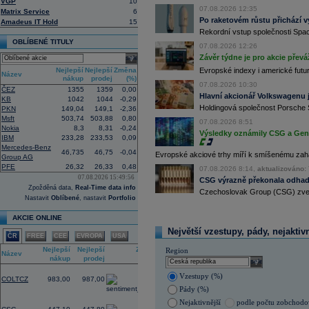
VGP
10
investiční společnost, PPF dosud pů
07.08.2026 12:35
Matrix Service
6
12:09
Akciové podílové fondy za prvních s
Po raketovém růstu přichází v
Amadeus IT Hold
15
procenta, smíšené fondy 4,4 procent
Rekordní vstup společnosti Spac
akciové fondy podle indexu přinesly
OBLÍBENÉ TITULY
procenta a dluhopisové fondy 2,5 pr
07.08.2026 12:26
Závěr týdne je pro akcie převá
select
11:43
Novo Nordisk -
...
Nejlepší
Nejlepší
Změna
11:27
Jedna z největších světových pořadate
Evropské indexy i americké futur
Název
nákup
prodej
(%)
procent v novém provozovateli multi
07.08.2026 10:30
Nový společný podnik založí s invest
ČEZ
1355
1359
0,00
Hlavní akcionář Volkswagenu j
Bestsport O2 arenu a O2 universum vla
KB
1042
1044
-0,29
investiční společnost, PPF dosud pů
Holdingová společnost Porsche 
PKN
149,04
149,1
-2,36
11:16
Porsche SE
, která je hlavním akci
Msft
503,74
503,88
0,80
07.08.2026 8:51
se v pololetí propadla do čisté ztráty
Nokia
8,3
8,31
-0,24
Výsledky oznámily CSG a Gen D
Zároveň automobilku
Volkswagen
vyz
IBM
233,28
233,53
0,09
konkurenceschopnosti (ČTK)
Mercedes-Benz
46,735
46,75
-0,04
Evropské akciové trhy míří k smíšenému zahá
11:02
Group AG
Italy's Prysmia
...
PFE
26,32
26,33
0,48
10:51
07.08.2026 8:14,
aktualizováno: 
EasyJet
-
JP Mo
......
07.08.2026 15:49:56
CSG výrazně překonala odhady
10:28
BP
-
HSBC
snižu
......
Zpožděná data,
Real-Time data info
Czechoslovak Group (CSG) zveřej
10:13
Ahold Delhaize
...
Nastavit
Oblíbené
, nastavit
Portfolio
9:10
DraftKings dosáhl ve 2Q výnosů 1,4
AKCIE ONLINE
8:48
Airbnb očekává ve 3Q tržby 4,69 - 4
8:43
Porsche reportovalo za první pololetí
Největší vzestupy, pády, nejaktiv
ČR
FREE
CEE
EVROPA
USA
zisku 338 mil.
EUR
(Bloomberg)
Nejlepší
Nejlepší
Změna
8:37
Akcie Fujifilm klesají o více než 18 
Region
Název
nákup
prodej
(%)
listing této části
(Bloomberg)
select
3,04
Vzestupy (%)
COLTCZ
983,00
987,00
Pády (%)
-3,30
Nejaktivnější
podle počtu zobchod