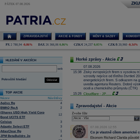
ZKU
PÁTEK 07.08.2026
ZPRAVODAJSTVÍ
AKCIE & FONDY
MĚNY & SAZBY
KOMODIT
PX
2 780,94
-0,86%
DAX
26 366,06
0,86%
CZK/€
24,237
0,05%
CZK/$
20,960
-0,34%
Horké zprávy - Akcie
HLEDÁNÍ V AKCIÍCH
07.08.2026
select
15:38
Zisky evropských firem s vysokou trž
vzrostly nejvíce od třetího čtvrtletí
Pokročilé hledání
energetických firem. S odkazem na g
Odeslat
uvedla agentura Reuters. Dobré výsle
oceli a chemického průmyslu (ČTK)
TOP AKCIE
15:26
Cloudflare -
JP
......
Název
Návštěvy
15:05
Block - Bernste
...
Agilyx Rg
4
14:49
Airbnb -
JP Mor
......
Zpravodajství - Akcie
BWAQ Rg-A
2
14:24
Roche -
Morgan
......
iShares USD High Yield Corp
Zvolte filtr
12
13:59
DHL - Bernstein
...
Bond UCITS ETF
sele
13:44
Celsius
3
BAE Systems - M
...
Adaptiv Select ETF
3
13:04
Jedna z největších světových pořadate
07.08.2026 12:55
AtlasClear Rg
1
procent v novém provozovateli multi
Co je vlastně cílem americké 
Nový společný podnik založí s invest
JPM BetaBuildrs Jp
4
Ekonom Richard Clarida působil 
Bestsport O2 arenu a O2 universum vla