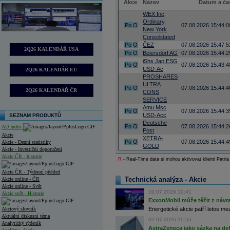
Akce
Název
Datum a ča
WEX Inc,
Ordinary,
Po
O
07.08.2026 15:44:0
New York
Consolidated
Po
O
ČEZ
07.08.2026 15:47:5
2Q26 KALENDÁŘ USA
Po
O
Beiersdorf AG
07.08.2026 15:44:2
iShs Jap ESG
Po
O
07.08.2026 15:43:4
USD-Ac
2Q26 KALENDÁŘ EU
PROSHARES
ULTRA
Po
O
07.08.2026 15:44:4
2Q26 KALENDÁŘ ČR
CONS
SERVICE
Amu Msc
Po
O
07.08.2026 15:44:3
USD-Acc
SEZNAM PRODUKTŮ
Deutsche
Po
O
07.08.2026 15:44:2
AD Index
Post
Akcie
XETRA-
Po
O
07.08.2026 15:44:4
Akcie - Denní statistiky
GOLD
Akcie - Investiční doporučení
Akcie ČR - historie
R
- Real-Time data si mohou aktivovat klienti Patria
Akcie ČR - Týdenní přehled
Technická analýza - Akcie
Akcie online - ČR
Akcie online - Svět
10.07.2026 10:41
Akcie svět - Historie
ExxonMobil může těžit z návrat
Akciový slovník
Energetické akcie patří letos me
Aktuální diskusní téma
02.07.2026 10:55
Analytický týdeník
AstraZeneca jako sázka na de