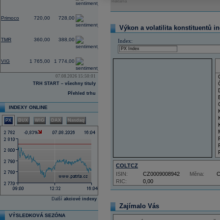
Reklama
-1,37
Primoco
720,00
728,00
Výkon a volatilita konstituentů i
0,00
TMR
360,00
388,00
Index:
-1,78
VIG
1 765,00
1 774,00
07.08.2026 15:50:01
TRH START – všechny tituly
Přehled trhu
INDEXY ONLINE
PX
BUX
WIG
DAX
Nasdaq
COLTCZ
ISIN:
CZ0009008942
Měna:
RIC:
0,00
Další
akciové indexy
Zajímalo Vás
VÝSLEDKOVÁ SEZÓNA