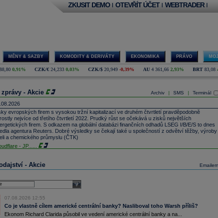
ZKUSIT DEMO
OTEVŘÍT ÚČET
WEBTRADER
|
|
|
MĚNY & SAZBY
KOMODITY & DERIVÁTY
EKONOMIKA
PRÁVO
MOJ
88,80
0,91%
CZK/€
24,233
0,03%
CZK/$
20,949
-0,39%
AU
4 361,66
2,93%
BRT
83,08
 zprávy - Akcie
Archiv
SMS
Terminál
|
|
.08.2026
sky evropských firem s vysokou tržní kapitalizací ve druhém čtvrtletí pravděpodobně
rostly nejvíce od třetího čtvrtletí 2022. Prudký růst se očekává u zisků největších
ergetických firem. S odkazem na globální databázi finančních odhadů LSEG I/B/E/S to dnes
edla agentura Reuters. Dobré výsledky se čekají také u společností z odvětví těžby, výroby
eli a chemického průmyslu (ČTK)
oudflare -
JP
......
ock - Bernste
...
rbnb -
JP Mor
......
dajství - Akcie
Emaile
che -
Morgan
......
L - Bernstein
...
select
E Systems - M
...
dna z největších světových pořadatelů kulturních akcí Live Nation získá majoritní podíl 51
07.08.2026 12:55
ocent v novém provozovateli multifunkčních hal O2 arena, O2 universum a Forum Karlín.
Co je vlastně cílem americké centrální banky? Nasliboval toho Warsh příliš?
vý společný podnik založí s investiční skupinou PPF, která prostřednictvím dceřiné firmy
Ekonom Richard Clarida působil ve vedení americké centrální banky a na...
stsport O2 arenu a O2 universum vlastní. Ve Foru Karlín, které od loňska vlastní Patria