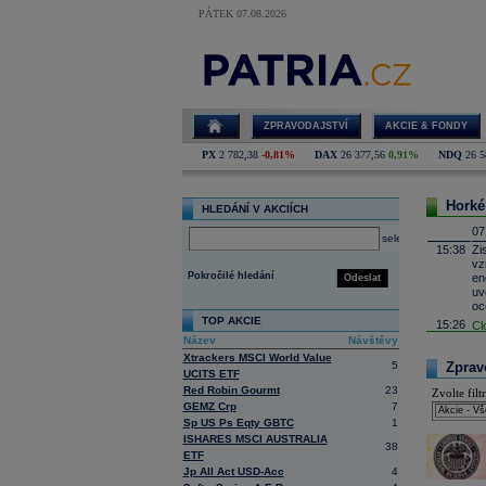
PÁTEK 07.08.2026
ZPRAVODAJSTVÍ
AKCIE & FONDY
PX
2 782,38
-0,81%
DAX
26 377,56
0,91%
NDQ
26 5
Horké
HLEDÁNÍ V AKCIÍCH
07
select
15:38
Zi
vz
Pokročilé hledání
en
Odeslat
uv
oc
TOP AKCIE
15:26
Cl
Název
Návštěvy
15:05
Bl
Xtrackers MSCI World Value
14:49
Ai
5
Zpravo
UCITS ETF
14:24
Ro
Red Robin Gourmt
23
Zvolte filtr
13:59
DH
GEMZ Crp
7
13:44
Sp US Ps Eqty GBTC
1
BA
ISHARES MSCI AUSTRALIA
13:04
Je
38
ETF
pr
No
Jp All Act USD-Acc
4
Be