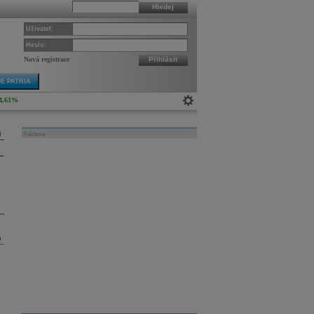
Hledej
Uživatel:
Heslo:
Nová registrace
Přihlásit
E PATRIA
4,61%
Reklama
m