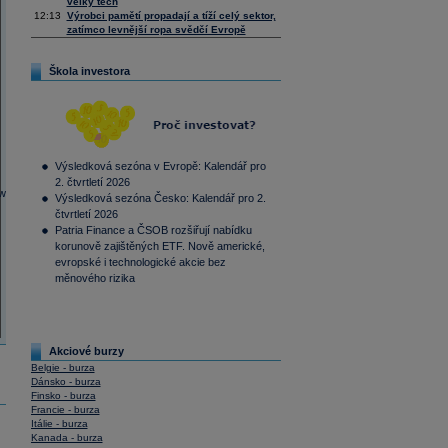
velký tech
12:13
Výrobci pamětí propadají a tíží celý sektor,
zatímco levnější ropa svědčí Evropě
Škola investora
Výsledková sezóna v Evropě: Kalendář pro
2. čtvrtletí 2026
Výsledková sezóna Česko: Kalendář pro 2.
čtvrtletí 2026
Patria Finance a ČSOB rozšiřují nabídku
korunově zajištěných ETF. Nově americké,
evropské i technologické akcie bez
měnového rizika
Akciové burzy
Belgie - burza
Dánsko - burza
Finsko - burza
Francie - burza
Itálie - burza
Kanada - burza