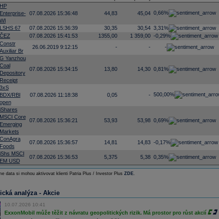
HP
0,66%
Enterprise-
07.08.2026 15:36:48
44,83
45,04
WI
LSHS 67
07.08.2026 15:36:39
30,35
30,54
3,31%
ČEZ
07.08.2026 15:41:53
1355,00
1 359,00
-0,29%
Constr
26.06.2019 9:12:15
-
-
-
Auxiliar Br
G Yanzhou
Coal
07.08.2026 15:34:15
13,80
14,30
0,81%
Depository
Receipt
3xS
500,00%
BDX/RBI
07.08.2026 11:18:38
0,05
-
open
iShares
MSCI Core
07.08.2026 15:36:21
53,93
53,98
0,69%
Emerging
Markets
ConAgra
07.08.2026 15:36:57
14,81
14,83
-0,17%
Foods
iShs MSCI
07.08.2026 15:36:53
5,375
5,38
0,35%
EM USD
e data si mohou aktivovat klienti Patria Plus / Investor Plus
ZDE
.
ická analýza - Akcie
10.07.2026 10:41
ExxonMobil může těžit z návratu geopolitických rizik. Má prostor pro růst akcií