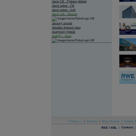
Akcie ČR - Týdenní přehled
Akcie online - ČR
Akcie online - Svět
Akcie svět - Historie
Akciový slovník
Aktuální diskusní téma
Analytický týdeník
Analýzy - Akcie
Analýzy společností - ČR
Analýzy společností - Střední Evropa
Analýzy společností - Svět
Ankety a diskuze
Archiv - Analýzy online
Archiv - Deník událostí
Archiv - Flash analýzy (svět)
Archiv - Globální makroekonomické přehledy
Archiv - Horké Zprávy
Archiv - Kalendář událostí
Archiv - Měnová politika
O Patria.cz
|
Reklama
|
Mapa Stránek
|
Skupina P
|
Cookies
RSS / XML
Archiv - Měsíční makroekonomické přehledy
Archiv - Souhrnné zprávy o vývoji ČR