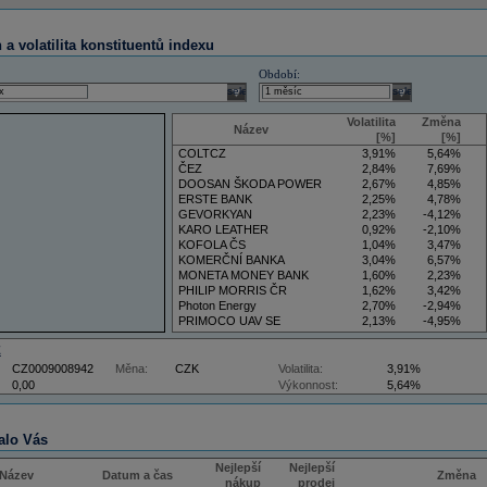
a volatilita konstituentů indexu
Období:
select
select
Volatilita
Změna
Název
[%]
[%]
COLTCZ
3,91%
5,64%
ČEZ
2,84%
7,69%
DOOSAN ŠKODA POWER
2,67%
4,85%
ERSTE BANK
2,25%
4,78%
GEVORKYAN
2,23%
-4,12%
KARO LEATHER
0,92%
-2,10%
KOFOLA ČS
1,04%
3,47%
KOMERČNÍ BANKA
3,04%
6,57%
MONETA MONEY BANK
1,60%
2,23%
PHILIP MORRIS ČR
1,62%
3,42%
Photon Energy
2,70%
-2,94%
PRIMOCO UAV SE
2,13%
-4,95%
VIG
4,09%
11,61%
Z
CZ0009008942
Měna:
CZK
Volatilita:
3,91%
0,00
Výkonnost:
5,64%
alo Vás
Nejlepší
Nejlepší
Název
Datum a čas
Změna
nákup
prodej