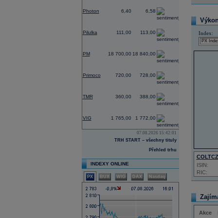
-3,03
Photon
6,40
6,58
Výkon 
0,00
Pilulka
111,00
113,00
Index:
-0,32
PM
18 700,00
18 840,00
-1,37
Primoco
720,00
728,00
0,00
TMR
360,00
388,00
-1,78
VIG
1 765,00
1 772,00
07.08.2026 15:42:01
TRH START – všechny tituly
Přehled trhu
COLTC
INDEXY ONLINE
ISIN:
RIC:
PX
BUX
WIG
DAX
Nasdaq
Zajím
Akce