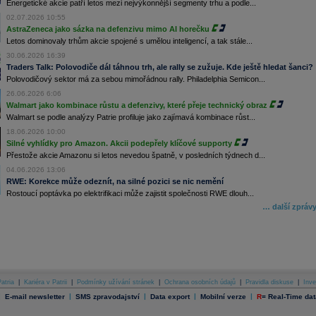
Energetické akcie patří letos mezi nejvýkonnější segmenty trhu a podle...
02.07.2026 10:55
AstraZeneca jako sázka na defenzivu mimo AI horečku
Letos dominovaly trhům akcie spojené s umělou inteligencí, a tak stále...
30.06.2026 16:39
Traders Talk: Polovodiče dál táhnou trh, ale rally se zužuje. Kde ještě hledat šanci?
Polovodičový sektor má za sebou mimořádnou rally. Philadelphia Semicon...
26.06.2026 6:06
Walmart jako kombinace růstu a defenzivy, které přeje technický obraz
Walmart se podle analýzy Patrie profiluje jako zajímavá kombinace růst...
18.06.2026 10:00
Silné vyhlídky pro Amazon. Akcii podepřely klíčové supporty
Přestože akcie Amazonu si letos nevedou špatně, v posledních týdnech d...
04.06.2026 13:06
RWE: Korekce může odeznít, na silné pozici se nic nemění
Rostoucí poptávka po elektrifikaci může zajistit společnosti RWE dlouh...
… další zpráv
atria
|
Kariéra v Patrii
|
Podmínky užívání stránek
|
Ochrana osobních údajů
|
Pravidla diskuse
|
Inve
|
|
|
|
|
E-mail newsletter
SMS zpravodajství
Data export
Mobilní verze
R
=
Real-Time dat