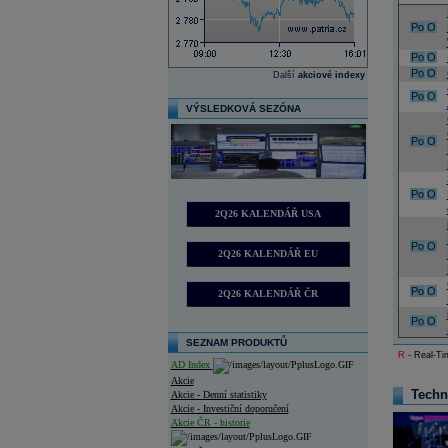
Po
O
Po
O
Po
O
Další
akciové indexy
Po
O
VÝSLEDKOVÁ SEZÓNA
Po
O
Po
O
2Q26 KALENDÁŘ USA
Po
O
2Q26 KALENDÁŘ EU
Po
O
2Q26 KALENDÁŘ ČR
Po
O
SEZNAM PRODUKTŮ
R
- Real-Tim
AD Index
Akcie
Techn
Akcie - Denní statistiky
Akcie - Investiční doporučení
Akcie ČR - historie