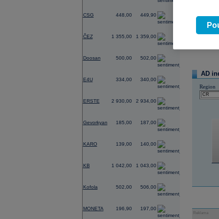
-2,81
CSG
448,00
449,90
07.08.2026
Pou
Název
-0,29
ČEZ
1 355,00
1 359,00
TMR
1,01
Doosan
500,00
502,00
-2,35
AD in
E4U
334,00
340,00
Region
-1,64
ERSTE
2 930,00
2 934,00
-0,54
Gevorkyan
185,00
187,00
0,00
KARO
139,00
140,00
-0,38
KB
1 042,00
1 043,00
-0,20
Kofola
502,00
506,00
-0,05
MONETA
196,90
197,00
Reklama