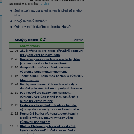
36 350,88
0,59
americkém akciovém t
...více
Composite
Index
Jedna zajímavost a jedna teorie předraženého
XETRA
trhu
Tecdax
4 070,26
1,73
Nový akciový normál?
Performance
Odkupy míří k dalšímu rekordu. Hurá?
index
Analýzy online
Archiv
Název analýzy
12:26
Závěr týdne je pro akcie převážně pozitivní
při vyčkávání na nová data
11:26
Paměťový sektor je brzda pro techy, trhy
jsou na tom dopoledne smíšeně
11:19
Geopolitika trhům svědčí, zatímco
výsledky sentimentu nepomohly
11:46
Techy fungují, ropa moc nezlobí a výsledky
trhům svědčí
11:24
Po depresi mánie. Polovodiče otočily a
dnešní pokračování růstu podpoří Amazon
11:15
Fed nezvyšuje sazby, ale nejistotu,
výsledky velkých techů jsou smíšené a
akcie převážně zelené
11:13
Erste zvýšila výhled i dlouhodobé cíle,
výnosy ale zaostaly za očekáváním trhu
11:12
Komerční banka překonala očekávání a
zlepšila výhled. Hlavní výnosy však
zůstávají pod tlakem
12:37
Klid na Blízkém východě skončil a SK
Hynix nepřesvědčil. Čeká se na Fed a