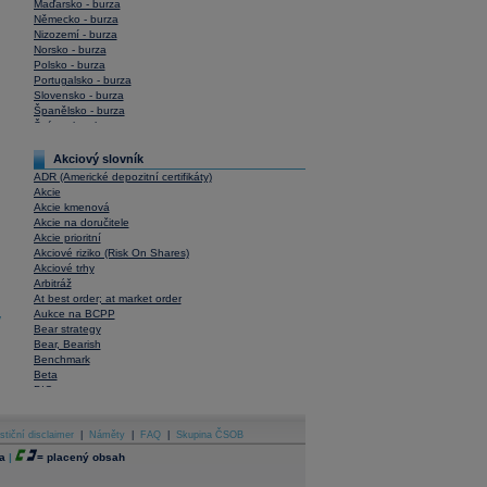
Maďarsko - burza
Německo - burza
Nizozemí - burza
Norsko - burza
Polsko - burza
Portugalsko - burza
Slovensko - burza
Španělsko - burza
Švýcarsko - burza
USA - burza
Akciový slovník
ADR (Americké depozitní certifikáty)
Akcie
Akcie kmenová
Akcie na doručitele
Akcie prioritní
Akciové riziko (Risk On Shares)
Akciové trhy
Arbitráž
At best order; at market order
Aukce na BCPP
y
Bear strategy
Bear, Bearish
Benchmark
Beta
BIC
Blokové obchody
Blue chips
stiční disclaimer
Bonita
|
Náměty
|
FAQ
|
Skupina ČSOB
Book To Bill Ratio
a
|
=
placený obsah
Book Value
Bookbuilding