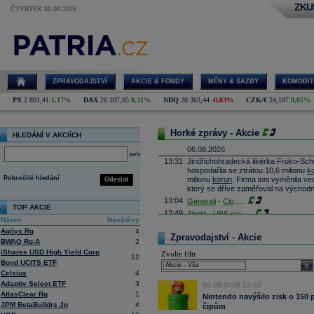
ZKU
ČTVRTEK 06.08.2026
ZPRAVODAJSTVÍ
AKCIE & FONDY
MĚNY & SAZBY
KOMODIT
PX
2 801,41
1,17%
DAX
26 207,05
0,31%
NDQ
26 363,44
-0,83%
CZK/€
24,187
0,05%
Horké zprávy - Akcie
HLEDÁNÍ V AKCIÍCH
06.08.2026
select
13:31
Jindřichohradecká likérka Fruko-Schul
hospodařila se ztrátou 10,6 milionu
k
Pokročilé hledání
milionu
korun
. Firma loni vyměnila ve
Odeslat
který se dříve zaměřoval na východn
13:04
Generali
-
Citi
......
TOP AKCIE
12:49
Ahold -
UBS
sni
......
Název
Návštěvy
12:25
Next
-
Citigrou
......
Agilyx Rg
4
Zpravodajství - Akcie
12:10
Operátor T-Mobile zvýšil v prvním po
BWAQ Rg-A
2
miliardy
korun
. Tržby vzrostly o 3,6 
iShares USD High Yield Corp
Zvolte filtr
meziročně vzrostl o 0,7 procenta na 
12
Bond UCITS ETF
sele
11:54
Leonardo -
JP M
......
Celsius
4
11:33
Infineon
Technologies - TD Cowen sni
Adaptiv Select ETF
3
06.08.2026 13:32
11:02
DHL -
JP Morgan
......
AtlasClear Rg
1
Nintendo navýšilo zisk o 150
JPM BetaBuildrs Jp
4
10:41
Beiersdorf
čipům
-
Ci
......