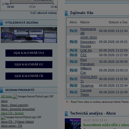
Zajímalo Vás
Další
akciové indexy
Akce
Název
Datum a čas
VÝSLEDKOVÁ SEZÓNA
Husqvarna
Po
O
06.08.2026 13:21:44
AB
AISIN SEIKI
Po
O
Depository
05.08.2026 16:24:21
Receipt
Po
O
GSK Rg
06.08.2026 13:22:59
2Q26 KALENDÁŘ USA
Po
O
ČEZ
06.08.2026 13:27:09
Roxi
Po
O
30.06.2026 18:39:09
Petroleum
2Q26 KALENDÁŘ EU
Williams
Po
O
06.08.2026 13:00:13
Cos
2Q26 KALENDÁŘ ČR
QQQ/LSHS
Po
O
06.08.2026 13:22:56
71
Po
O
Teradyne
06.08.2026 13:22:44
SEZNAM PRODUKTŮ
Corcept
Po
O
06.08.2026 13:10:39
Thera
AD Index
Akcie
R
- Real-Time data si mohou aktivovat klienti Patria
Akcie - Denní statistiky
Akcie - Investiční doporučení
Technická analýza - Akcie
Akcie ČR - historie
10.07.2026 10:41
Akcie ČR - Týdenní přehled
ExxonMobil může těžit z návrat
Akcie online - ČR