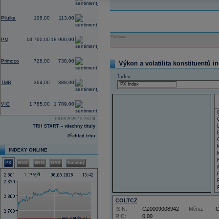
2,80
Pilulka
108,00
113,00
1,29
Reklama
PM
18 760,00
18 900,00
0,00
Primoco
728,00
738,00
Výkon a volatilita konstituentů i
0,00
Index:
TMR
364,00
388,00
4,39
VIG
1 785,00
1 789,00
06.08.2026 13:28:00
TRH START – všechny tituly
Přehled trhu
INDEXY ONLINE
PX
BUX
WIG
DAX
Nasdaq
COLTCZ
ISIN:
CZ0009008942
Měna:
RIC:
0,00