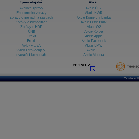
Zpravodajství:
Akcie:
Akciové zprávy
Akcie ČEZ
Archiv - Vývoj české koruny
Ekonomické zprávy
Akcie NWR
Zprávy o měnách a sazbách
Akcie Komerční banka
Archiv analýz - Makroukazatele
Zprávy o komoditách
Akcie Erste Bank
Zprávy o HDP
Akcie O2
Cenové indexy
Cenový kalkulátor
ČNB
Akcie Kofola
Ceny průmyslových výrobců - Data a prognózy
Grexit
Akcie Apple
(ČR)
Brexit
Akcie Facebook
Ceny průmyslových výrobců - Graf (ČR)
Volby v USA
Akcie BMW
Ceny průmyslových výrobců - Kalendář (ČR)
Video zpravodajství
Akcie GE
Ceny průmyslových výrobců - Zpravodajství
Investiční komentáře
Akcie Moneta
CORPORATE WEB SOLUTION
DATA EXPORT
Databanka - Akcie
Databanka - Ceny
Tvorba apl
Databanka - Ekonomický růst
Databanka - Indexy
Databanka - Měnové kurzy
Databanka - Trh práce
Databanka - Úrokové sazby
Databanka - Veřejné rozpočty