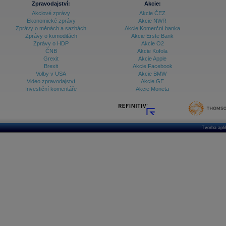
Zpravodajství:
Akcie:
Akciové zprávy
Akcie ČEZ
Archiv - Vývoj české koruny
Ekonomické zprávy
Akcie NWR
Zprávy o měnách a sazbách
Akcie Komerční banka
Archiv analýz - Makroukazatele
Zprávy o komoditách
Akcie Erste Bank
Zprávy o HDP
Akcie O2
Cenové indexy
Cenový kalkulátor
ČNB
Akcie Kofola
Ceny průmyslových výrobců - Data a prognózy
Grexit
Akcie Apple
(ČR)
Brexit
Akcie Facebook
Ceny průmyslových výrobců - Graf (ČR)
Volby v USA
Akcie BMW
Ceny průmyslových výrobců - Kalendář (ČR)
Video zpravodajství
Akcie GE
Ceny průmyslových výrobců - Zpravodajství
Investiční komentáře
Akcie Moneta
CORPORATE WEB SOLUTION
DATA EXPORT
Databanka - Akcie
Databanka - Ceny
Tvorba apl
Databanka - Ekonomický růst
Databanka - Indexy
Databanka - Měnové kurzy
Databanka - Trh práce
Databanka - Úrokové sazby
Databanka - Veřejné rozpočty