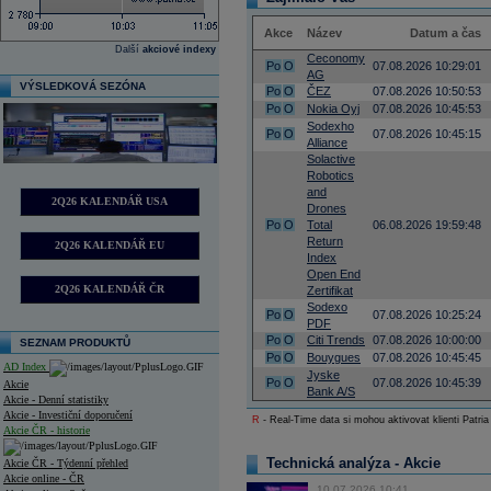
Akce
Název
Datum a čas
Další
akciové indexy
Ceconomy
Po
O
07.08.2026 10:29:01
AG
VÝSLEDKOVÁ SEZÓNA
Po
O
ČEZ
07.08.2026 10:50:53
Po
O
Nokia Oyj
07.08.2026 10:45:53
Sodexho
Po
O
07.08.2026 10:45:15
Alliance
Solactive
Robotics
and
2Q26 KALENDÁŘ USA
Drones
Po
O
Total
06.08.2026 19:59:48
Return
2Q26 KALENDÁŘ EU
Index
Open End
2Q26 KALENDÁŘ ČR
Zertifikat
Sodexo
Po
O
07.08.2026 10:25:24
PDF
Po
O
Citi Trends
07.08.2026 10:00:00
SEZNAM PRODUKTŮ
Po
O
Bouygues
07.08.2026 10:45:45
AD Index
Jyske
Po
O
07.08.2026 10:45:39
Akcie
Bank A/S
Akcie - Denní statistiky
Akcie - Investiční doporučení
R
- Real-Time data si mohou aktivovat klienti Patria
Akcie ČR - historie
Technická analýza - Akcie
Akcie ČR - Týdenní přehled
Akcie online - ČR
10.07.2026 10:41