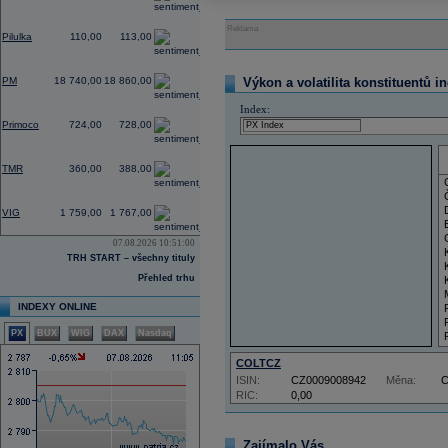
0,00
Reklama
Pilulka
110,00
113,00
0,53
PM
18 740,00
18 860,00
Výkon a volatilita konstituentů i
Index:
-0,27
Primoco
724,00
728,00
0,00
TMR
360,00
388,00
-1,56
VIG
1 759,00
1 767,00
07.08.2026 10:51:00
TRH START – všechny tituly
Přehled trhu
INDEXY ONLINE
PX
BUX
WIG
DAX
Nasdaq
COLTCZ
ISIN:
CZ0009008942
Měna:
RIC:
0,00
Zajímalo Vás