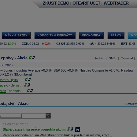
ZKUSIT DEMO
OTEVŘÍT ÚČET
WEBTRADER
|
|
|
MĚNY & SAZBY
KOMODITY & DERIVÁTY
EKONOMIKA
PRÁVO
MOJ
90,62
1,30%
CZK/€
24,224
-0,02%
CZK/$
20,959
0,00%
AU
4 339,26
0,00%
BRT
83,08
 zprávy - Akcie
Archiv
SMS
Terminál
|
|
.08.2026
w Jones Industrial Average +0,3 %, S&P 500 +0,6 %,
Nasdaq
Composite +1,3 %,
Nasdaq
0
+1,2 % (Bloomberg)
stern Digital
......
aceX - Bernst
...
cron
Technolo
......
xon
Mobil - T
......
jem obchodů s akciemi na pražské burze za dnešní den je 0,831 mld. Kč. Průměrný objem
dajství - Akcie
Emaile
chodů za poslední rok je 0,665 mld. Kč.
ýšení výroby balistických střel ATACMS ve spolupráci s americkou firmou
Lockheed Martin
jakou dobu potrvá. Agentuře Reuters to řekl generální ředitel německé zbrojovky
Rheinmetall
select
min Papperger. Společná výroba s Lockheedem v Německu by podle něj mohla pomoci
plnit arzenál Spojeným státům, které mají zvýšenou spotřebu střel kvůli válce s Íránem
07.08.2026 22:05
TK)
Slabá data z trhu práce pomohla akciím
nocophillips
......
Páteční obchodování na Wall Street probíhalo v pozitivním režimu, když...