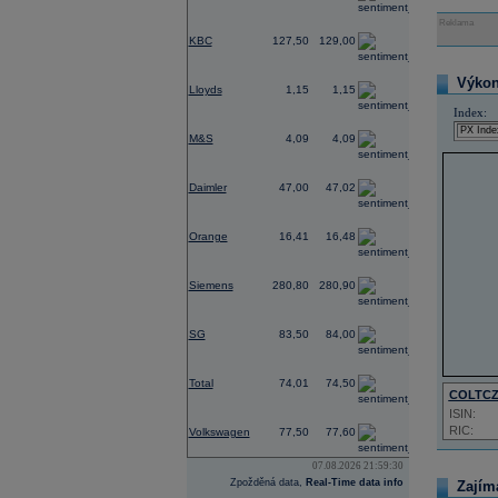
Reklama
0,55
KBC
127,50
129,00
0,39
Výkon 
Lloyds
1,15
1,15
Index:
0,57
M&S
4,09
4,09
0,68
Daimler
47,00
47,02
0,83
Orange
16,41
16,48
2,45
Siemens
280,80
280,90
-0,37
SG
83,50
84,00
-0,60
Total
74,01
74,50
COLTC
ISIN:
1,18
RIC:
Volkswagen
77,50
77,60
07.08.2026 21:59:30
Zpožděná data,
Real-Time data info
Zajím