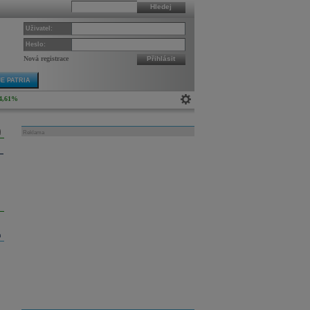
Hledej
Uživatel:
Heslo:
Nová registrace
Přihlásit
E PATRIA
4,61%
Reklama
m