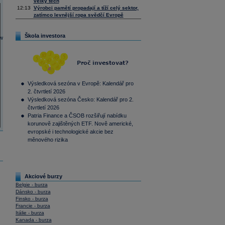
velký tech
12:13
Výrobci pamětí propadají a tíží celý sektor,
zatímco levnější ropa svědčí Evropě
Škola investora
Výsledková sezóna v Evropě: Kalendář pro
2. čtvrtletí 2026
Výsledková sezóna Česko: Kalendář pro 2.
čtvrtletí 2026
Patria Finance a ČSOB rozšiřují nabídku
korunově zajištěných ETF. Nově americké,
evropské i technologické akcie bez
měnového rizika
Akciové burzy
Belgie - burza
Dánsko - burza
Finsko - burza
Francie - burza
Itálie - burza
Kanada - burza