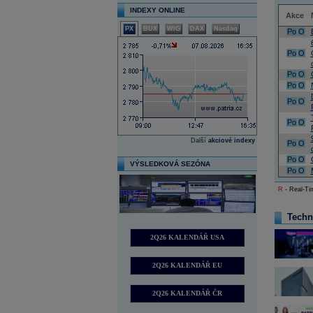
INDEXY ONLINE
Akce
PX
BUX
WIG
DAX
Nasdaq
Po
O
Po
O
Po
O
Po
O
Po
O
Po
O
Další
akciové indexy
Po
O
Po
O
VÝSLEDKOVÁ SEZÓNA
Po
O
R
- Real-Tim
Techn
2Q26 KALENDÁŘ USA
2Q26 KALENDÁŘ EU
2Q26 KALENDÁŘ ČR