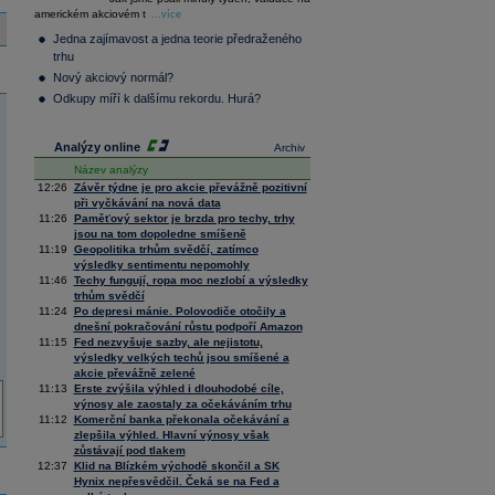
36 376,54
0,66
americkém akciovém t
Composite
...více
Index
Jedna zajímavost a jedna teorie předraženého
XETRA
trhu
Tecdax
4 068,78
1,69
Nový akciový normál?
Performance
index
Odkupy míří k dalšímu rekordu. Hurá?
Analýzy online
Archiv
Název analýzy
12:26
Závěr týdne je pro akcie převážně pozitivní
při vyčkávání na nová data
11:26
Paměťový sektor je brzda pro techy, trhy
jsou na tom dopoledne smíšeně
11:19
Geopolitika trhům svědčí, zatímco
výsledky sentimentu nepomohly
11:46
Techy fungují, ropa moc nezlobí a výsledky
trhům svědčí
11:24
Po depresi mánie. Polovodiče otočily a
dnešní pokračování růstu podpoří Amazon
11:15
Fed nezvyšuje sazby, ale nejistotu,
výsledky velkých techů jsou smíšené a
akcie převážně zelené
11:13
Erste zvýšila výhled i dlouhodobé cíle,
výnosy ale zaostaly za očekáváním trhu
11:12
Komerční banka překonala očekávání a
zlepšila výhled. Hlavní výnosy však
zůstávají pod tlakem
12:37
Klid na Blízkém východě skončil a SK
Hynix nepřesvědčil. Čeká se na Fed a