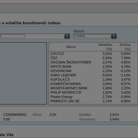
a volatilita konstituentů indexu
Období:
select
select
Volatilita
Změna
Název
[%]
[%]
COLTCZ
3,91%
5,64%
ČEZ
2,84%
7,69%
DOOSAN ŠKODA POWER
2,67%
4,85%
ERSTE BANK
2,25%
4,78%
GEVORKYAN
2,23%
-4,12%
KARO LEATHER
0,92%
-2,10%
KOFOLA ČS
1,04%
3,47%
KOMERČNÍ BANKA
3,04%
6,57%
MONETA MONEY BANK
1,60%
2,23%
PHILIP MORRIS ČR
1,62%
3,42%
Photon Energy
2,70%
-2,94%
PRIMOCO UAV SE
2,13%
-4,95%
VIG
4,09%
11,61%
Z
CZ0009008942
Měna:
CZK
Volatilita:
3,91%
0,00
Výkonnost:
5,64%
alo Vás