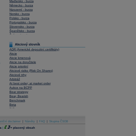
Maďarsko - burza
Německo - burza
Nizozemí - burza
Norsko - burza
Polsko - burza
Portugalsko - burza
Slovensko - burza
Španělsko - burza
Švýcarsko - burza
USA - burza
Akciový slovník
ADR (Americké depozitní certifikáty)
Akcie
Akcie kmenová
Akcie na doručitele
y
Akcie prioritní
Akciové riziko (Risk On Shares)
Akciové trhy
Arbitráž
At best order; at market order
Aukce na BCPP
Bear strategy
Bear, Bearish
Benchmark
Beta
BIC
Blokové obchody
Blue chips
stiční disclaimer
Bonita
|
Náměty
|
FAQ
|
Skupina ČSOB
Book To Bill Ratio
a
|
=
placený obsah
Book Value
Bookbuilding