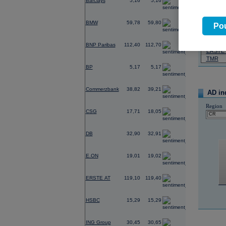
Barclays
5,16
5,16
07.08.2026
1,98
BMW
59,78
59,80
Název
Pou
ČEZ
-0,14
PHILIP
BNP Paribas
112,40
112,70
ERSTE
TMR
-0,48
BP
5,17
5,17
0,57
Commerzbank
38,82
39,21
AD in
-8,02
Region
CSG
17,71
18,05
0,50
DB
32,90
32,91
0,40
E.ON
19,01
19,02
-1,40
ERSTE AT
119,10
119,40
0,53
HSBC
15,29
15,29
-1,09
ING Group
30,45
30,65