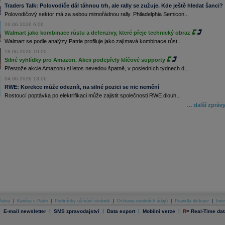
Traders Talk: Polovodiče dál táhnou trh, ale rally se zužuje. Kde ještě hledat šanci?
Polovodičový sektor má za sebou mimořádnou rally. Philadelphia Semicon...
26.06.2026 6:06
Walmart jako kombinace růstu a defenzivy, které přeje technický obraz
Walmart se podle analýzy Patrie profiluje jako zajímavá kombinace růst...
18.06.2026 10:00
Silné vyhlídky pro Amazon. Akcii podepřely klíčové supporty
Přestože akcie Amazonu si letos nevedou špatně, v posledních týdnech d...
04.06.2026 13:06
RWE: Korekce může odeznít, na silné pozici se nic nemění
Rostoucí poptávka po elektrifikaci může zajistit společnosti RWE dlouh...
… další zpráv
atria
|
Kariéra v Patrii
|
Podmínky užívání stránek
|
Ochrana osobních údajů
|
Pravidla diskuse
|
Inve
|
|
|
|
|
E-mail newsletter
SMS zpravodajství
Data export
Mobilní verze
R
=
Real-Time dat