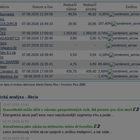
Nejlepší
Nejlepší
Název
Datum a čas
Změna
nákup
prodej
Bouygues
07.08.2026 21:59:58
48,54
48,92
-0,95%
6xL
167,40%
GOLD/RCB
07.08.2026 16:49:23
29,95
30,85
open
ČEZ
07.08.2026 17:00:02
1 353,00
1 359,00
0,74%
NGAS/WTCS
07.08.2026 17:30:45
3,89
3,90
0,77%
Duro
10.07.2019 23:32:12
-
-
-
Felguera Br
Tate & Lyle
07.08.2026 18:39:40
5,53
5,54
-0,18%
Rg
9xL DAX/RBI
07.08.2026 16:35:41
4,75
4,89
89,46%
open
Coloplast -B-
07.08.2026 17:09:59
435,70
436,60
2,68%
Maximus Inc
08.08.2026 1:34:07
-
-
1,47%
e data si mohou aktivovat klienti Patria Plus / Investor Plus
ZDE
.
ická analýza - Akcie
10.07.2026 10:41
ExxonMobil může těžit z návratu geopolitických rizik. Má prostor pro růst akcií
Energetické akcie patří letos mezi nejvýkonnější segmenty trhu a podle...
02.07.2026 10:55
AstraZeneca jako sázka na defenzivu mimo AI horečku
Letos dominovaly trhům akcie spojené s umělou inteligencí, a tak stále...
30.06.2026 16:39