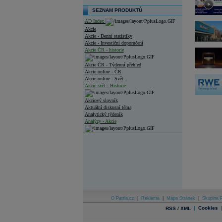
SEZNAM PRODUKTŮ
AD Index
Akcie
Akcie - Denní statistiky
Akcie - Investiční doporučení
Akcie ČR - historie
Akcie ČR - Týdenní přehled
Akcie online - ČR
Akcie online - Svět
Akcie svět - Historie
Akciový slovník
Aktuální diskusní téma
Analytický týdeník
Analýzy - Akcie
Analýzy společností - ČR
Analýzy společností - Střední Evropa
Analýzy společností - Svět
Ankety a diskuze
Archiv - Analýzy online
Archiv - Deník událostí
O Patria.cz
|
Reklama
|
Mapa Stránek
|
Skupina P
|
Cookies
RSS / XML
Archiv - Flash analýzy (svět)