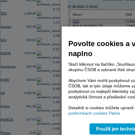
CSG
441,60
07.08.2026 17:00:02
0,74
ČEZ
1 369,00
Název
ISIN
ČEZ
CZ000
1,21
PHILIP MORRIS ČR
CS00
Doosan
503,00
ERSTE BANK
AT000
TMR
SK112
-2,35
E4U
332,00
Povolte cookies a 
-2,21
naplno
ERSTE
2 917,00
AD index - vývoj
-0,54
Region
Stačí kliknout na tlačítko „Souhla
Odeslat
Gevorkyan
185,00
select
skupinu ČSOB a vybrané třetí stran
0,00
Abychom Vám mohli poskytnout víc
KARO
140,00
ČSOB, tak si tyto údaje můžeme vz
-0,10
poskytnout co nejlepší klientský zá
KB
1 045,00
analytická činnost a předávání coo
-1,18
Kofola
501,00
Detailně si cookies můžete upravit
podmínkách cookies Patria
.
-0,05
MONETA
197,00
Použít jen techn
-3,03
Photon
6,40