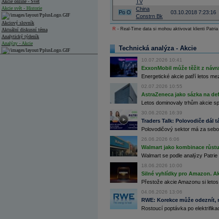
Akcie online - Svět
TV
Akcie svět - Historie
China
Po
O
03.10.2018 7:23:16
Constrn Bk
Akciový slovník
R
- Real-Time data si mohou aktivovat klienti Patria
Aktuální diskusní téma
Analytický týdeník
Analýzy - Akcie
Technická analýza - Akcie
Analýzy společností - ČR
10.07.2026 10:41
ExxonMobil může těžit z návrat
Analýzy společností - Střední Evropa
Energetické akcie patří letos me
02.07.2026 10:55
Analýzy společností - Svět
AstraZeneca jako sázka na de
Ankety a diskuze
Letos dominovaly trhům akcie spoj
Archiv - Analýzy online
30.06.2026 16:39
Archiv - Deník událostí
Traders Talk: Polovodiče dál tá
Polovodičový sektor má za sebou
Archiv - Flash analýzy (svět)
26.06.2026 6:06
Archiv - Globální makroekonomické přehledy
Walmart jako kombinace růstu 
Walmart se podle analýzy Patrie 
Archiv - Horké Zprávy
18.06.2026 10:00
Archiv - Kalendář událostí
Silné vyhlídky pro Amazon. Ak
Archiv - Měnová politika
Přestože akcie Amazonu si letos
04.06.2026 13:06
Archiv - Měsíční makroekonomické přehledy
RWE: Korekce může odeznít, n
Archiv - Souhrnné zprávy o vývoji ČR
Rostoucí poptávka po elektrifikac
Archiv - Treasury alerty