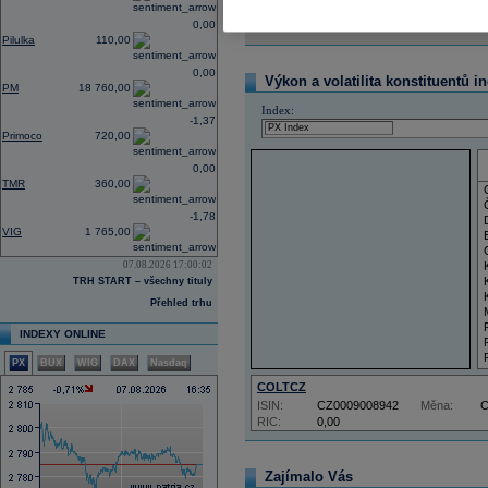
Reklama
0,00
Pilulka
110,00
0,00
Výkon a volatilita konstituentů i
PM
18 760,00
Index:
-1,37
Primoco
720,00
0,00
TMR
360,00
-1,78
VIG
1 765,00
07.08.2026 17:00:02
TRH START – všechny tituly
Přehled trhu
INDEXY ONLINE
PX
BUX
WIG
DAX
Nasdaq
COLTCZ
ISIN:
CZ0009008942
Měna:
RIC:
0,00
Zajímalo Vás