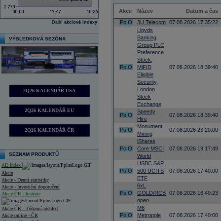
Akce
Název
Datum a čas
Po
O
3U Telecom
07.08.2026 17:35:22
Další
akciové indexy
Lloyds
Banking
VÝSLEDKOVÁ SEZÓNA
Group PLC,
Preference
Stock,
Po
O
MiFID
07.08.2026 18:39:40
Eligible
Security,
London
2Q26 KALENDÁŘ USA
Stock
Exchange
2Q26 KALENDÁŘ EU
Speedy
Po
O
07.08.2026 18:39:40
Hire
Monument
Po
O
07.08.2026 23:20:00
2Q26 KALENDÁŘ ČR
Mining
iShares
Po
O
Core MSCI
07.08.2026 19:17:49
SEZNAM PRODUKTŮ
World
HSBC S&P
AD Index
Po
O
500 UCITS
07.08.2026 17:40:00
Akcie
ETF
Akcie - Denní statistiky
6xL
Akcie - Investiční doporučení
Po
O
GOLD/RCB
07.08.2026 16:49:23
Akcie ČR - historie
open
M6
Akcie ČR - Týdenní přehled
Po
O
Metropole
07.08.2026 17:40:00
Akcie online - ČR