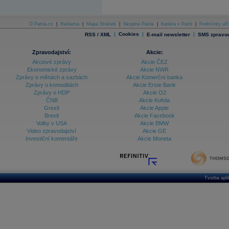
Archiv - Vývoj české koruny
O Patria.cz
|
Reklama
|
Mapa Stránek
|
Skupina Patria
|
Kariéra v Patrii
|
Podmínky uží
Archiv analýz - Makroukazatele
|
Cookies
|
|
RSS / XML
E-mail newsletter
SMS zpravod
Cenové indexy
Cenový kalkulátor
Zpravodajství:
Akcie:
Ceny průmyslových výrobců - Data a prognózy
Akciové zprávy
Akcie ČEZ
(ČR)
Ekonomické zprávy
Akcie NWR
Ceny průmyslových výrobců - Graf (ČR)
Zprávy o měnách a sazbách
Akcie Komerční banka
Ceny průmyslových výrobců - Kalendář (ČR)
Zprávy o komoditách
Akcie Erste Bank
Ceny průmyslových výrobců - Zpravodajství
Zprávy o HDP
Akcie O2
CORPORATE WEB SOLUTION
ČNB
Akcie Kofola
DATA EXPORT
Grexit
Akcie Apple
Databanka - Akcie
Brexit
Akcie Facebook
Volby v USA
Akcie BMW
Databanka - Ceny
Video zpravodajství
Akcie GE
Investiční komentáře
Akcie Moneta
Databanka - Ekonomický růst
Databanka - Indexy
Databanka - Měnové kurzy
Tvorba apl
Databanka - Trh práce
Databanka - Úrokové sazby
Databanka - Veřejné rozpočty