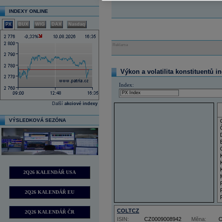
INDEXY ONLINE
PX
BUX
WIG
DAX
Nasdaq
Reklama
Výkon a volatilita konstituentů i
Index:
Další
akciové indexy
VÝSLEDKOVÁ SEZÓNA
2Q26 KALENDÁŘ USA
2Q26 KALENDÁŘ EU
COLTCZ
2Q26 KALENDÁŘ ČR
ISIN:
CZ0009008942
Měna: