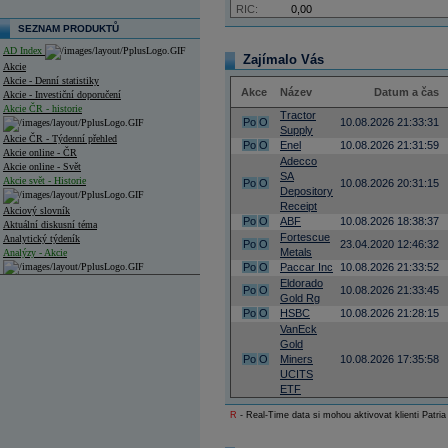
RIC:
0,00
SEZNAM PRODUKTŮ
AD Index
Zajímalo Vás
Akcie
Akcie - Denní statistiky
Akce
Název
Datum a čas
Akcie - Investiční doporučení
Akcie ČR - historie
Tractor
Po
O
10.08.2026 21:33:31
Supply
Akcie ČR - Týdenní přehled
Po
O
Enel
10.08.2026 21:31:59
Akcie online - ČR
Adecco
Akcie online - Svět
SA
Akcie svět - Historie
Po
O
10.08.2026 20:31:15
Depository
Receipt
Akciový slovník
Po
O
ABF
10.08.2026 18:38:37
Aktuální diskusní téma
Fortescue
Analytický týdeník
Po
O
23.04.2020 12:46:32
Metals
Analýzy - Akcie
Po
O
Paccar Inc
10.08.2026 21:33:52
Analýzy společností - ČR
Eldorado
Po
O
10.08.2026 21:33:45
Gold Rg
Analýzy společností - Střední Evropa
Po
O
HSBC
10.08.2026 21:28:15
VanEck
Analýzy společností - Svět
Gold
Po
O
Miners
10.08.2026 17:35:58
Ankety a diskuze
UCITS
Archiv - Analýzy online
ETF
Archiv - Deník událostí
R
- Real-Time data si mohou aktivovat klienti Patria
Archiv - Flash analýzy (svět)