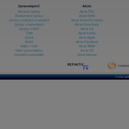
Databanka - Indexy
Zpravodajství:
Akcie:
Akciové zprávy
Akcie ČEZ
Databanka - Měnové kurzy
Ekonomické zprávy
Akcie NWR
Zprávy o měnách a sazbách
Akcie Komerční banka
Databanka - Trh práce
Zprávy o komoditách
Akcie Erste Bank
Zprávy o HDP
Akcie O2
Databanka - Úrokové sazby
ČNB
Akcie Kofola
Grexit
Akcie Apple
Databanka - Veřejné rozpočty
Brexit
Akcie Facebook
Volby v USA
Akcie BMW
Databanka - Zahraniční obchod a platební
Video zpravodajství
Akcie GE
bilance
Investiční komentáře
Akcie Moneta
Databanka akcie - ČR
Databanka akcie - Svět
Denní finanční zpravodaj
Tvorba apl
Denní kalendář událostí
Denní přehled - Akcie CEE
Denní přehled - Akcie ČR
Denní přehled - Akcie Svět
Dlouhé sazby - CZK dluhopisy vs. Swapy
Dlouhé sazby - Dlouhodobá výnosová křivka
Dlouhé sazby - FRA sazby a úrokové swapy