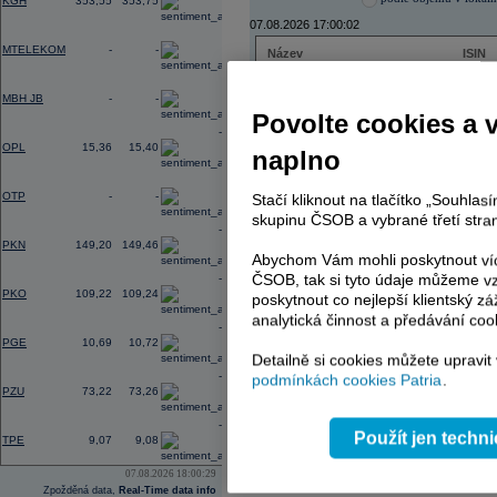
KGH
353,55
353,75
07.08.2026 17:00:02
0,00
MTELEKOM
-
-
Název
ISIN
ČEZ
CZ000
0,00
PHILIP MORRIS ČR
CS00
MBH JB
-
-
ERSTE BANK
AT000
Povolte cookies a 
TMR
SK112
-0,36
OPL
15,36
15,40
naplno
0,00
OTP
-
-
Stačí kliknout na tlačítko „Souhla
AD index - vývoj
skupinu ČSOB a vybrané třetí stran
-2,38
Region
Odeslat
PKN
149,20
149,46
select
Abychom Vám mohli poskytnout víc
ČSOB, tak si tyto údaje můžeme vz
-0,60
PKO
109,22
109,24
poskytnout co nejlepší klientský zá
analytická činnost a předávání coo
-0,46
PGE
10,69
10,72
Detailně si cookies můžete upravit
-0,22
podmínkách cookies Patria
.
PZU
73,22
73,26
-1,56
Použít jen techn
TPE
9,07
9,08
07.08.2026 18:00:29
Zpožděná data,
Real-Time data info