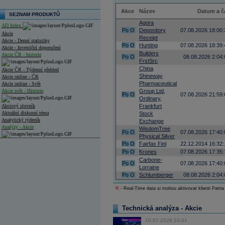
Akce
Název
Datum a č
SEZNAM PRODUKTŮ
Agora
AD Index
Po
O
Depository
07.08.2026 18:00:
Akcie
Receipt
Akcie - Denní statistiky
Po
O
Hunting
07.08.2026 18:39:
Akcie - Investiční doporučení
Builders
Akcie ČR - historie
Po
O
08.08.2026 2:04:
FrstSrc
China
Akcie ČR - Týdenní přehled
Shineway
Akcie online - ČR
Pharmaceutical
Akcie online - Svět
Akcie svět - Historie
Group Ltd,
Po
O
07.08.2026 21:59:
Ordinary,
Akciový slovník
Frankfurt
Aktuální diskusní téma
Stock
Analytický týdeník
Exchange
Analýzy - Akcie
WisdomTree
Po
O
07.08.2026 17:40:
Physical Silver
Analýzy společností - ČR
Po
O
Fairfax Finl
22.12.2014 16:32:
Po
O
Krones
07.08.2026 17:35:
Analýzy společností - Střední Evropa
Carbone-
Po
O
07.08.2026 17:40:
Lorraine
Analýzy společností - Svět
Po
O
Schlumberger
08.08.2026 2:04:
Ankety a diskuze
R
- Real-Time data si mohou aktivovat klienti Patria
Archiv - Analýzy online
Archiv - Deník událostí
Technická analýza - Akcie
Archiv - Flash analýzy (svět)
10.07.2026 10:41