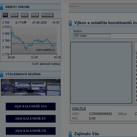
Reklama
INDEXY ONLINE
PX
BUX
WIG
DAX
Nasdaq
Výkon a volatilita konstituentů i
Index:
Další
akciové indexy
VÝSLEDKOVÁ SEZÓNA
2Q26 KALENDÁŘ USA
COLTCZ
ISIN:
CZ0009008942
Měna:
RIC:
0,00
2Q26 KALENDÁŘ EU
2Q26 KALENDÁŘ ČR
Zajímalo Vás