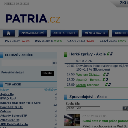
ZKU
NEDĚLE 09.08.2026
ZPRAVODAJSTVÍ
AKCIE & FONDY
MĚNY & SAZBY
KOMODIT
PX
2 785,07
-0,71%
DAX
26 319,45
0,69%
CZK/€
24,232
-0,02%
CZK/$
20,966
0,00%
Horké zprávy - Akcie
HLEDÁNÍ V AKCIÍCH
07.08.2026
select
22:01
Dow Jones Industrial Average +0,3 
100
+1,2 % (Bloomberg)
Pokročilé hledání
Odeslat
17:50
Western Digital
......
17:30
SpaceX - Bernst
...
TOP AKCIE
17:09
Micron
Technolo
......
Název
Návštěvy
16:47
Exxon
Mobil - T
......
Agilyx Rg
4
16:26
Objem obchodů s akciemi na pražské
Zpravodajství - Akcie
BWAQ Rg-A
2
obchodů za poslední rok je 0,665 mld
iShares USD High Yield Corp
Zvolte filtr
16:23
Zvýšení výroby balistických střel A
12
Bond UCITS ETF
nějakou dobu potrvá. Agentuře Reuter
sele
Armin Papperger. Společná výroba 
Celsius
4
doplnit arzenál Spojeným státům, kte
Adaptiv Select ETF
3
07.08.2026 22:05
(ČTK)
AtlasClear Rg
1
Slabá data z trhu práce pomoh
16:07
Conocophillips
......
JPM BetaBuildrs Jp
4
Páteční obchodování na Wall Stre