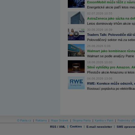
ExxonMobil může těžit z návrat
Archiv - Globální makroekonomické přehledy
Energetické akcie patří letos me
Archiv - Horké Zprávy
02.07.2026 10:55
Archiv - Kalendář událostí
AstraZeneca jako sázka na de
Letos dominovaly trhům akcie spoj
Archiv - Měnová politika
30.06.2026 16:39
Traders Talk: Polovodiče dál tá
Archiv - Měsíční makroekonomické přehledy
Archiv - Souhrnné zprávy o vývoji ČR
Polovodičový sektor má za sebou
26.06.2026 6:06
Archiv - Treasury alerty
Walmart jako kombinace růstu 
Walmart se podle analýzy Patrie 
Archiv - Vývoj české koruny
18.06.2026 10:00
Archiv analýz - Makroukazatele
Silné vyhlídky pro Amazon. Ak
Přestože akcie Amazonu si letos
Cenové indexy
04.06.2026 13:06
Cenový kalkulátor
RWE: Korekce může odeznít, n
Ceny průmyslových výrobců - Data a prognózy
(ČR)
Rostoucí poptávka po elektrifikac
Ceny průmyslových výrobců - Graf (ČR)
Ceny průmyslových výrobců - Kalendář (ČR)
Ceny průmyslových výrobců - Zpravodajství
CORPORATE WEB SOLUTION
DATA EXPORT
Databanka - Akcie
O Patria.cz
|
Reklama
|
Mapa Stránek
|
Skupina Patria
|
Kariéra v Patrii
|
Podmínky uží
Databanka - Ceny
|
Cookies
|
|
RSS / XML
E-mail newsletter
SMS zpravod
Databanka - Ekonomický růst