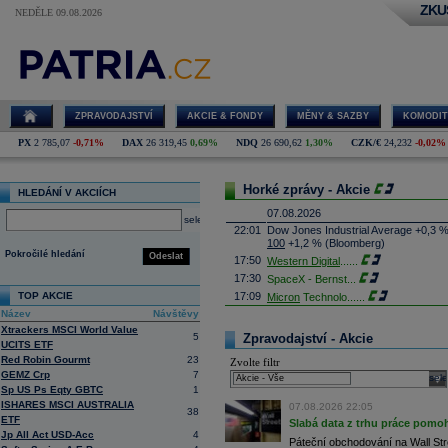
ZKU
NEDĚLE 09.08.2026
ZPRAVODAJSTVÍ
AKCIE & FONDY
MĚNY & SAZBY
KOMODIT
PX
2 785,07
-0,71%
DAX
26 319,45
0,69%
NDQ
26 690,62
1,30%
CZK/€
24,232
-0,02%
Horké zprávy - Akcie
HLEDÁNÍ V AKCIÍCH
07.08.2026
select
22:01
Dow Jones Industrial Average +0,3 
100
+1,2 % (Bloomberg)
Pokročilé hledání
Odeslat
17:50
Western Digital
......
17:30
SpaceX - Bernst
...
TOP AKCIE
17:09
Micron
Technolo
......
Název
Návštěvy
16:47
Exxon
Mobil - T
......
Xtrackers MSCI World Value
16:26
Objem obchodů s akciemi na pražské
5
Zpravodajství - Akcie
UCITS ETF
obchodů za poslední rok je 0,665 mld
Red Robin Gourmt
23
Zvolte filtr
16:23
Zvýšení výroby balistických střel A
GEMZ Crp
7
nějakou dobu potrvá. Agentuře Reuter
sele
Armin Papperger. Společná výroba 
Sp US Ps Eqty GBTC
1
doplnit arzenál Spojeným státům, kte
ISHARES MSCI AUSTRALIA
07.08.2026 22:05
38
(ČTK)
ETF
Slabá data z trhu práce pomoh
16:07
Conocophillips
......
Jp All Act USD-Acc
4
Páteční obchodování na Wall Stre