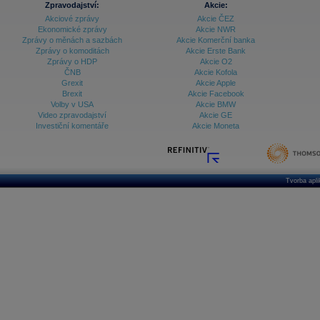
Zpravodajství:
Akcie:
Akciové zprávy
Akcie ČEZ
Archiv - Treasury alerty
Ekonomické zprávy
Akcie NWR
Zprávy o měnách a sazbách
Akcie Komerční banka
Archiv - Vývoj české koruny
Zprávy o komoditách
Akcie Erste Bank
Zprávy o HDP
Akcie O2
Archiv analýz - Makroukazatele
ČNB
Akcie Kofola
Grexit
Akcie Apple
Cenové indexy
Cenový kalkulátor
Brexit
Akcie Facebook
Ceny průmyslových výrobců - Data a prognózy
Volby v USA
Akcie BMW
(ČR)
Video zpravodajství
Akcie GE
Ceny průmyslových výrobců - Graf (ČR)
Investiční komentáře
Akcie Moneta
Ceny průmyslových výrobců - Kalendář (ČR)
Ceny průmyslových výrobců - Zpravodajství
CORPORATE WEB SOLUTION
DATA EXPORT
Databanka - Akcie
Tvorba apl
Databanka - Ceny
Databanka - Ekonomický růst
Databanka - Indexy
Databanka - Měnové kurzy
Databanka - Trh práce
Databanka - Úrokové sazby