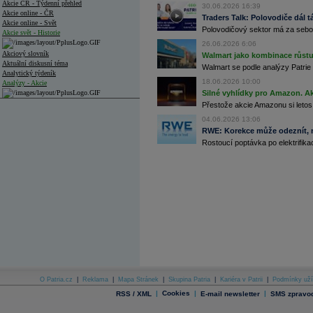
Akcie ČR - Týdenní přehled
30.06.2026 16:39
Akcie online - ČR
Traders Talk: Polovodiče dál tá
Akcie online - Svět
Polovodičový sektor má za sebou
Akcie svět - Historie
26.06.2026 6:06
Akciový slovník
Walmart jako kombinace růstu 
Aktuální diskusní téma
Walmart se podle analýzy Patrie 
Analytický týdeník
18.06.2026 10:00
Analýzy - Akcie
Silné vyhlídky pro Amazon. Ak
Analýzy společností - ČR
Přestože akcie Amazonu si letos
04.06.2026 13:06
Analýzy společností - Střední Evropa
RWE: Korekce může odeznít, n
Rostoucí poptávka po elektrifikac
Analýzy společností - Svět
Ankety a diskuze
Archiv - Analýzy online
Archiv - Deník událostí
Archiv - Flash analýzy (svět)
Archiv - Globální makroekonomické přehledy
Archiv - Horké Zprávy
Archiv - Kalendář událostí
Archiv - Měnová politika
O Patria.cz
|
Reklama
|
Mapa Stránek
|
Skupina Patria
|
Kariéra v Patrii
|
Podmínky uží
|
Cookies
|
|
RSS / XML
E-mail newsletter
SMS zpravod
Archiv - Měsíční makroekonomické přehledy
Archiv - Souhrnné zprávy o vývoji ČR