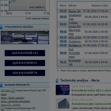
Akce
Název
Datum a čas
Po
O
Munar SA
07.08.2026 17:59:48
Southwest
Po
O
08.08.2026 2:04:00
Další
akciové indexy
Gas
Colefax
Po
O
07.08.2026 18:39:40
Group Rg
VÝSLEDKOVÁ SEZÓNA
Electronic
Po
O
05.08.2026 2:00:00
Arts
Po
O
MOL-A Rg
07.08.2026 17:20:05
Po
O
Synopsys
08.08.2026 2:00:00
Po
O
BioAlliance
07.08.2026 17:35:12
4xS
2Q26 KALENDÁŘ USA
Po
O
PCO/RBI
07.08.2026 9:05:00
open
Brookfield
Po
O
08.08.2026 2:04:00
2Q26 KALENDÁŘ EU
Infr
R
- Real-Time data si mohou aktivovat klienti Patria
2Q26 KALENDÁŘ ČR
Technická analýza - Akcie
SEZNAM PRODUKTŮ
10.07.2026 10:41
AD Index
ExxonMobil může těžit z návrat
Akcie
Energetické akcie patří letos me
Akcie - Denní statistiky
02.07.2026 10:55
Akcie - Investiční doporučení
AstraZeneca jako sázka na de
Akcie ČR - historie
Letos dominovaly trhům akcie spoj