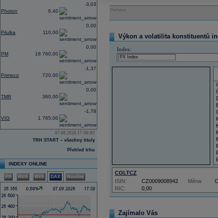
-3,03
Reklama
Photon
6,40
0,00
Pilulka
110,00
Výkon a volatilita konstituentů i
0,00
Index:
PM
18 760,00
-1,37
Primoco
720,00
0,00
TMR
360,00
-1,78
VIG
1 765,00
07.08.2026 17:00:02
TRH START – všechny tituly
Přehled trhu
INDEXY ONLINE
COLTCZ
PX
BUX
WIG
DAX
Nasdaq
ISIN:
CZ0009008942
Měna:
RIC:
0,00
Zajímalo Vás