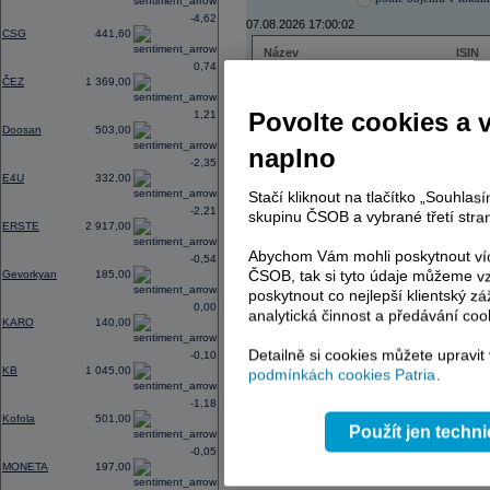
-4,62
07.08.2026 17:00:02
CSG
441,60
Název
ISIN
0,74
ČEZ
CZ000
ČEZ
1 369,00
PHILIP MORRIS ČR
CS00
ERSTE BANK
AT000
Povolte cookies a 
1,21
TMR
SK112
Doosan
503,00
naplno
-2,35
E4U
332,00
Stačí kliknout na tlačítko „Souhla
AD index - vývoj
-2,21
skupinu ČSOB a vybrané třetí stran
ERSTE
2 917,00
Region
Odeslat
select
Abychom Vám mohli poskytnout víc
-0,54
ČSOB, tak si tyto údaje můžeme vz
Gevorkyan
185,00
poskytnout co nejlepší klientský zá
0,00
analytická činnost a předávání coo
KARO
140,00
Detailně si cookies můžete upravit
-0,10
KB
1 045,00
podmínkách cookies Patria
.
-1,18
Kofola
501,00
Použít jen techn
-0,05
MONETA
197,00