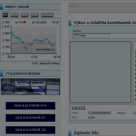
Reklama
INDEXY ONLINE
PX
BUX
WIG
DAX
Nasdaq
Výkon a volatilita konstituentů i
Index:
Další
akciové indexy
VÝSLEDKOVÁ SEZÓNA
2Q26 KALENDÁŘ USA
COLTCZ
ISIN:
CZ0009008942
Měna:
RIC:
0,00
2Q26 KALENDÁŘ EU
2Q26 KALENDÁŘ ČR
Zajímalo Vás