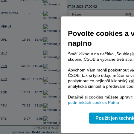
KGH
353,55
353,75
07.08.2026 17:00:02
0,00
MTELEKOM
-
-
Název
ISIN
ČEZ
CZ000
0,00
PHILIP MORRIS ČR
CS00
MBH JB
-
-
ERSTE BANK
AT000
Povolte cookies a 
TMR
SK112
-0,36
OPL
15,36
15,40
naplno
0,00
OTP
-
-
Stačí kliknout na tlačítko „Souhla
AD index - vývoj
skupinu ČSOB a vybrané třetí stran
-2,38
Region
Odeslat
PKN
149,20
149,46
select
Abychom Vám mohli poskytnout víc
ČSOB, tak si tyto údaje můžeme vz
-0,60
PKO
109,22
109,24
poskytnout co nejlepší klientský zá
analytická činnost a předávání coo
-0,46
PGE
10,69
10,72
Detailně si cookies můžete upravit
-0,22
podmínkách cookies Patria
.
PZU
73,22
73,26
-1,56
Použít jen techn
TPE
9,07
9,08
07.08.2026 18:00:29
Zpožděná data,
Real-Time data info