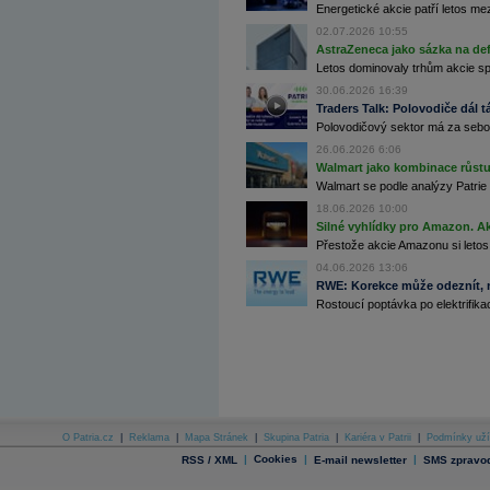
Energetické akcie patří letos me
Archiv - Globální makroekonomické přehledy
02.07.2026 10:55
Archiv - Horké Zprávy
AstraZeneca jako sázka na de
Archiv - Kalendář událostí
Letos dominovaly trhům akcie spoj
30.06.2026 16:39
Archiv - Měnová politika
Traders Talk: Polovodiče dál tá
Polovodičový sektor má za sebou
Archiv - Měsíční makroekonomické přehledy
Archiv - Souhrnné zprávy o vývoji ČR
26.06.2026 6:06
Walmart jako kombinace růstu 
Archiv - Treasury alerty
Walmart se podle analýzy Patrie 
Archiv - Vývoj české koruny
18.06.2026 10:00
Silné vyhlídky pro Amazon. Ak
Archiv analýz - Makroukazatele
Přestože akcie Amazonu si letos
04.06.2026 13:06
Cenové indexy
RWE: Korekce může odeznít, n
Cenový kalkulátor
Rostoucí poptávka po elektrifikac
Ceny průmyslových výrobců - Data a prognózy
(ČR)
Ceny průmyslových výrobců - Graf (ČR)
Ceny průmyslových výrobců - Kalendář (ČR)
Ceny průmyslových výrobců - Zpravodajství
CORPORATE WEB SOLUTION
DATA EXPORT
Databanka - Akcie
O Patria.cz
|
Reklama
|
Mapa Stránek
|
Skupina Patria
|
Kariéra v Patrii
|
Podmínky uží
Databanka - Ceny
|
Cookies
|
|
RSS / XML
E-mail newsletter
SMS zpravod
Databanka - Ekonomický růst