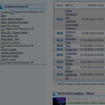
Akce
Název
Datum a čas
SEZNAM PRODUKTŮ
China
AD Index
Petroleum
Akcie
and
Akcie - Denní statistiky
Po
O
20.04.2019 7:13:53
Chemical
Akcie - Investiční doporučení
Corporation
Akcie ČR - historie
(Sinopec)
Cohen &
Akcie ČR - Týdenní přehled
Po
O
08.08.2026 2:04:00
Steers
Akcie online - ČR
Guinness
Akcie online - Svět
Po
O
07.08.2026 18:39:40
Peat
Akcie svět - Historie
Po
O
ČEZ
07.08.2026 17:00:02
Akciový slovník
Po
O
Nokia Oyj
07.08.2026 17:00:02
Aktuální diskusní téma
Cognizant
Po
O
07.08.2026 22:00:00
Analytický týdeník
Tech
Analýzy - Akcie
Russel
Po
O
24.02.2021 14:17:24
Metals
Analýzy společností - ČR
Po
O
ČEZ
07.08.2026 18:00:26
Banco
Analýzy společností - Střední Evropa
Po
O
Santander
07.08.2026 23:20:00
SA
Analýzy společností - Svět
R
- Real-Time data si mohou aktivovat klienti Patria
Ankety a diskuze
Archiv - Analýzy online
Technická analýza - Akcie
Archiv - Deník událostí
10.07.2026 10:41
Archiv - Flash analýzy (svět)
ExxonMobil může těžit z návrat