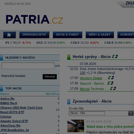
ZKU
NEDĚLE 09.08.2026
ZPRAVODAJSTVÍ
AKCIE & FONDY
MĚNY & SAZBY
KOMODIT
PX
2 785,07
-0,71%
DAX
26 319,45
0,69%
CZK/€
24,232
-0,02%
CZK/$
20,966
0,00%
Horké zprávy - Akcie
HLEDÁNÍ V AKCIÍCH
07.08.2026
select
22:01
Dow Jones Industrial Average +0,3 
100
+1,2 % (Bloomberg)
Pokročilé hledání
Odeslat
17:50
Western Digital
......
17:30
SpaceX - Bernst
...
TOP AKCIE
17:09
Micron
Technolo
......
Název
Návštěvy
16:47
Exxon
Mobil - T
......
Agilyx Rg
4
16:26
Objem obchodů s akciemi na pražské
Zpravodajství - Akcie
BWAQ Rg-A
2
obchodů za poslední rok je 0,665 mld
iShares USD High Yield Corp
Zvolte filtr
16:23
Zvýšení výroby balistických střel A
12
Bond UCITS ETF
nějakou dobu potrvá. Agentuře Reuter
sele
Armin Papperger. Společná výroba 
Celsius
3
doplnit arzenál Spojeným státům, kte
Adaptiv Select ETF
3
07.08.2026 22:05
(ČTK)
AtlasClear Rg
1
Slabá data z trhu práce pomoh
16:07
Conocophillips
......
JPM BetaBuildrs Jp
4
Páteční obchodování na Wall Stre