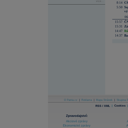
více...
8:14
CS
5:50
Sr
vý
06
15:57
ČN
15:31
Zá
14:47
Rů
14:37
Ba
O Patria.cz
|
Reklama
|
Mapa Stránek
|
Skupina P
|
Cookies
RSS / XML
Zpravodajství:
Akciové zprávy
Ekonomické zprávy
A