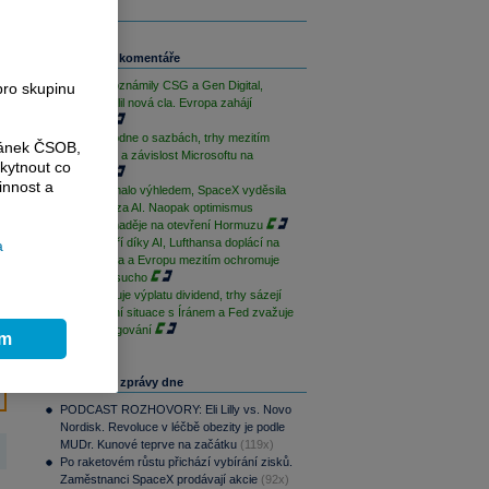
Související komentáře
Výsledky oznámily CSG a Gen Digital,
pro skupinu
Trump uvalil nová cla. Evropa zahájí
opatrně
ČNB rozhodne o sazbách, trhy mezitím
ránek ČSOB,
sledují Írán a závislost Microsoftu na
kytnout co
OpenAI
innost a
AMD zklamalo výhledem, SpaceX vyděsila
cenovkou za AI. Naopak optimismus
podporují naděje na otevření Hormuzu
Palantir září díky AI, Lufthansa doplácí na
a
drahá paliva a Evropu mezitím ochromuje
historické sucho
ČEZ zahajuje výplatu dividend, trhy sázejí
na uklidnění situace s Íránem a Fed zvažuje
změnu fungování
ím
Nejčtenější zprávy dne
PODCAST ROZHOVORY: Eli Lilly vs. Novo
Nordisk. Revoluce v léčbě obezity je podle
MUDr. Kunové teprve na začátku
(119x)
Po raketovém růstu přichází vybírání zisků.
Zaměstnanci SpaceX prodávají akcie
(92x)