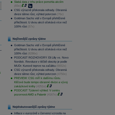
Slabá data z trhu práce pomohla akciím
(83x)
CSG výrazně překonala odhady. Obranná
divize táhne růst, výhled potvrzen
(76x)
Goldman Sachs vidí v Evropě přehlížené
příležitosti. U dvou akcií očekává více než
100% růst
(57x)
Nejčtenější zprávy týdne
Goldman Sachs vidí v Evropě přehlížené
příležitosti. U dvou akcií očekává více než
100% růst
(8286x)
PODCAST ROZHOVORY: Eli Lilly vs. Novo
Nordisk. Revoluce v léčbě obezity je podle
MUDr. Kunové teprve na začátku
(6652x)
CSG výrazně překonala odhady. Obranná
i
divize táhne růst, výhled potvrzen
(4750x)
PREVIEW: CSG míří k dalšímu růstu.
Klíčové bude tempo obranné divize a vývoj
zakázkové knihy
(4251x)
PODCAST Týdenní výhled: V centru
pozornosti AMD a Palantir
(4167x)
Nejdiskutovanější zprávy týdne
Inflace v eurozóně v červenci vzrostla na