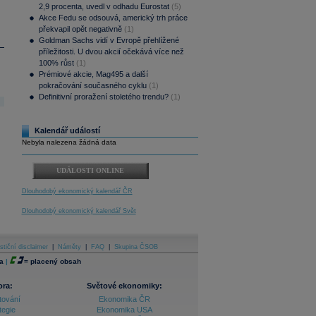
2,9 procenta, uvedl v odhadu Eurostat
(5)
Akce Fedu se odsouvá, americký trh práce
překvapil opět negativně
(1)
Goldman Sachs vidí v Evropě přehlížené
příležitosti. U dvou akcií očekává více než
100% růst
(1)
Prémiové akcie, Mag495 a další
pokračování současného cyklu
(1)
Definitivní proražení stoletého trendu?
(1)
Kalendář událostí
Nebyla nalezena žádná data
UDÁLOSTI ONLINE
Dlouhodobý ekonomický kalendář ČR
Dlouhodobý ekonomický kalendář Svět
stiční disclaimer
|
Náměty
|
FAQ
|
Skupina ČSOB
a
|
=
placený obsah
ora:
Světové ekonomiky:
tování
Ekonomika ČR
tegie
Ekonomika USA