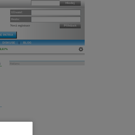
Hledej
Uživatel:
Heslo:
Nová registrace
Přihlásit
E PATRIA
DISKUSE
|
BLOG
4,61%
j
Reklama