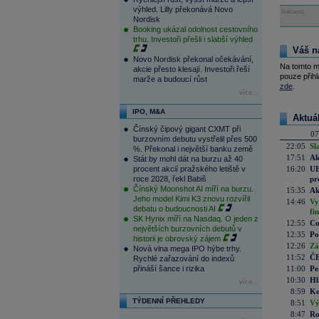
výhled. Lilly překonává Novo
Reklama
Nordisk
Booking ukázal odolnost cestovního
trhu. Investoři přešli i slabší výhled
Váš n
Novo Nordisk překonal očekávání,
Na tomto m
akcie přesto klesají. Investoři řeší
pouze přihl
marže a budoucí růst
zde
.
více...
IPO, M&A
Aktuá
Čínský čipový gigant CXMT při
07
burzovním debutu vystřelil přes 500
22:05
Sl
%. Překonal i největší banku země
17:51
Ak
Stát by mohl dát na burzu až 40
procent akcií pražského letiště v
16:20
UE
roce 2028, řekl Babiš
pr
Čínský Moonshot AI míří na burzu.
15:35
Ak
Jeho model Kimi K3 znovu rozvířil
14:46
Vy
debatu o budoucnosti AI
fi
SK Hynix míří na Nasdaq. O jeden z
12:55
Co
největších burzovních debutů v
12:35
Po
historii je obrovský zájem
12:26
Zá
Nová vlna mega IPO hýbe trhy.
11:52
ČE
Rychlé zařazování do indexů
přináší šance i rizika
11:00
Pe
10:30
Hl
více...
8:59
Ko
TÝDENNÍ PŘEHLEDY
8:51
Vý
8:47
Ro