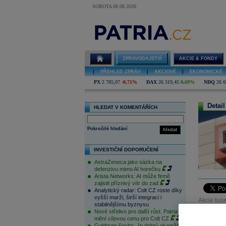
SOBOTA 08.08.2026
ZPRAVODAJSTVÍ
AKCIE & FONDY
|
PŘEHLED ZPRÁV
|
AKCIOVÉ
|
EKONOMICKÉ
PX
2 785,07
-0,71%
DAX
26 319,45
0,69%
NDQ
26 6
Detail
HLEDAT V KOMENTÁŘÍCH
Pokročilé hledání
hledat
INVESTIČNÍ DOPORUČENÍ
AstraZeneca jako sázka na
defenzivu mimo AI horečku
Arista Networks: AI může firmě
zajistit příznivý vítr do zad
Analytický radar: Colt CZ roste díky
vyšší marži, širší integraci i
Akcie tuze
stabilnějšímu byznysu
výkonnost
Nové střelivo pro další růst. Patria
mění cílovou cenu pro Colt CZ
Goldman Sachs: Je dobrý okamžik