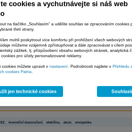
te cookies a vychutnávejte si náš web
no
račování článku je dostupné jen klientům placených služeb
Patria Plus
/
estor Plus
případně uživatelům platformy
Patria Direct
. Pokud jste klientem
nout na tlačítko „Souhlasím“ a udělíte souhlas se zpracováním cookies 
hto služeb, potom je nutné se
Přihlásit
.
brané třetí strany.
ámci placeného informačního servisu získáte
ám mohli poskytnout více komfortu při prohlížení všech webových st
řístup ke
kompletnímu zpravodajství
to údaje můžeme vzájemně zpřístupňovat a dále zpracovávat s cílem pos
.patria.cz bez jakýchkoliv omezení. Veškeré
lientský zážitek, tj. přizpůsobení obsahu webových stránek, analytická č
rávy, komentáře a horké zprávy jsou
 cookies pro účely personalizované reklamy.
brazovány terminálovou metodou (bez nutnosti obnovovat stránku) bez
ždění a v plné verzi.
si cookies můžete upravit v
nastavení
. Podrobnosti najdete v
Přehledu 
h cookies Patria
.
en zpravodajství, ale i další služby získáte v Patria Plus / Investor Plus -
sms
e-mailové
zpravodajství,
data
z finančních trhů v reálném čase, kompletní
lytický servis
, rozsáhlé
databáze
časových řad ke stažení,
prognózy
žít jen technické cookies
Souhlas
oje a
valuace
, ekonomické
fundamenty
,
nástroje
a
kalkulátory
...
více
ČEZ
,
investiční doporučení
,
elektřina
,
akcie
,
energetika