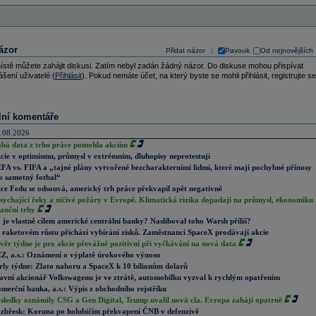
ázor
Přidat názor
Pavouk
Od nejnovějších
|
ístě můžete zahájit diskusi. Zatím nebyl zadán žádný názor. Do diskuse mohou přispívat
ášení uživatelé (
Přihlásit
). Pokud nemáte účet, na který byste se mohli přihlásit, registrujte se
lní komentáře
.08.2026
abá data z trhu práce pomohla akciím
cie v optimismu, průmysl v extrémním, dluhopisy neprotestují
FA vs. FIFA a „tajné plány vytvořené bezcharakterními lidmi, které mají pochybné přínosy
o samotný fotbal“
ce Fedu se odsouvá, americký trh práce překvapil opět negativně
sychající řeky a ničivé požáry v Evropě. Klimatická rizika dopadají na průmysl, ekonomiku 
nanční trhy
 je vlastně cílem americké centrální banky? Nasliboval toho Warsh příliš?
 raketovém růstu přichází vybírání zisků. Zaměstnanci SpaceX prodávají akcie
věr týdne je pro akcie převážně pozitivní při vyčkávání na nová data
Z, a.s.: Oznámení o výplatě úrokového výnosu
rly týdne: Zlato nahoru a SpaceX k 10 bilionům dolarů
avní akcionář Volkswagenu je ve ztrátě, automobilku vyzval k rychlým opatřením
merční banka, a.s.: Výpis z obchodního rejstříku
sledky oznámily CSG a Gen Digital, Trump uvalil nová cla. Evropa zahájí opatrně
zbřesk: Koruna po holubičím překvapení ČNB v defenzivě