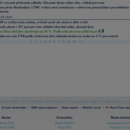
G výrazně překonala odhady. Obranná divize táhne růst, výhled potvrzen
pen přeje dividendám. CNBC vybírá mezi aristokraty s růstovým potenciálem i pravidelným
nosem
.08.2026
B ve vyčkávacím režimu, zvýšení sazeb ale zůstává dále ve hře
soby plynu v EU jsou pro toto období rekordně nízké, ukazují data
st MercadoLibre akceleruje na 50 %. Podle trhu ale roste příliš draze
nkovní rada ČNB podle očekávání drží základní úrokovou sazbu na 3,75 procentech
1
2
3
4
5
6
7
8
9
10
>>
atria
|
Kariéra v Patrii
|
Podmínky užívání stránek
|
Ochrana osobních údajů
|
Pravidla diskuse
|
Inve
|
|
|
|
|
E-mail newsletter
SMS zpravodajství
Data export
Mobilní verze
R
=
Real-Time dat
Akcie:
Komodity:
Škola invest
Akcie ČEZ
Ropa BRENT
Akademie inves
kcie NWR
Ropa WTI
Investiční stra