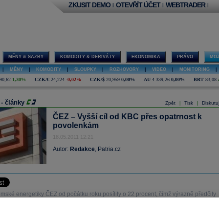
ZKUSIT DEMO
OTEVŘÍT ÚČET
WEBTRADER
|
|
|
MĚNY & SAZBY
KOMODITY & DERIVÁTY
EKONOMIKA
PRÁVO
MOJ
|
MĚNY
|
KOMODITY
|
SLOUPKY
|
ROZHOVORY
|
VIDEO
|
MONITORING
|
90,62
1,30%
CZK/€
24,224
-0,02%
CZK/$
20,959
0,00%
AU
4 339,26
0,00%
BRT
83,08
 - články
Zpět
Tisk
Diskutu
|
|
ČEZ – Vyšší cíl od KBC přes opatrnost k
povolenkám
18.05.2011 12:21
Autor:
Redakce
, Patria.cz
mské energetiky ČEZ od počátku roku posílily o 22 procent, čímž výrazně předčily
 ostatních evropských energetik a konkurentů v CEE, zejména v Polsku.