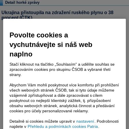
Detail horké zprávy
Ukrajina přistoupila na zdražení ruského plynu o 38
procent (ČTK)
Povolte cookies a
vychutnávejte si náš web
naplno
Stačí kliknout na tlačítko „Souhlasím“ a udělíte souhlas se
zpracováním cookies pro skupinu ČSOB a vybrané třetí
strany.
Abychom Vám mohli poskytnout více komfortu při prohlížení
všech webových stránek ČSOB, tak si tyto údaje můžeme
vzájemně zpřístupňovat a dále zpracovávat s cílem
poskytnout co nejlepší klientský zážitek, tj. přizpůsobení
obsahu webových stránek, analytická činnost a předávání
cookies pro účely personalizované reklamy.
Detailně si cookies můžete upravit v
nastavení
. Podrobnosti
najdete v
Přehledu a podmínkách cookies Patria
.