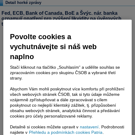
Detail horké zprávy
Fed, ECB, Bank of Canada, BoE a Švýc. nár. banka
oznamují opatření pro zvýšení likvidity na úvěrových
trzích (Reuters)
Povolte cookies a
vychutnávejte si náš web
naplno
Stačí kliknout na tlačítko „Souhlasím“ a udělíte souhlas se
zpracováním cookies pro skupinu ČSOB a vybrané třetí
strany.
Abychom Vám mohli poskytnout více komfortu při prohlížení
všech webových stránek ČSOB, tak si tyto údaje můžeme
vzájemně zpřístupňovat a dále zpracovávat s cílem
poskytnout co nejlepší klientský zážitek, tj. přizpůsobení
obsahu webových stránek, analytická činnost a předávání
cookies pro účely personalizované reklamy.
Detailně si cookies můžete upravit v
nastavení
. Podrobnosti
najdete v
Přehledu a podmínkách cookies Patria
.