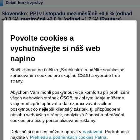
Detail horké zprávy
Slovensko:
PPI
v listopadu meziměsíčně +0,6 % (odhad
+0,3 %), meziročně +2,0 % (odhad +1,7 %) (Reuters)
Povolte cookies a
vychutnávejte si náš web
naplno
Stačí kliknout na tlačítko „Souhlasím“ a udělíte souhlas se
zpracováním cookies pro skupinu ČSOB a vybrané třetí
strany.
Abychom Vám mohli poskytnout více komfortu při prohlížení
všech webových stránek ČSOB, tak si tyto údaje můžeme
vzájemně zpřístupňovat a dále zpracovávat s cílem
poskytnout co nejlepší klientský zážitek, tj. přizpůsobení
obsahu webových stránek, analytická činnost a předávání
cookies pro účely personalizované reklamy.
Detailně si cookies můžete upravit v
nastavení
. Podrobnosti
najdete v
Přehledu a podmínkách cookies Patria
.