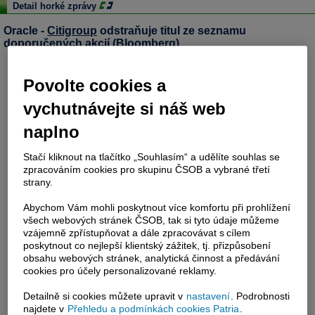
Detail horké zprávy
Oracle -
Citigroup
odstraňuje titul ze seznamu
doporučených akcií (Bloomberg)
Povolte cookies a
vychutnávejte si náš web
naplno
Stačí kliknout na tlačítko „Souhlasím“ a udělíte souhlas se
zpracováním cookies pro skupinu ČSOB a vybrané třetí
strany.
Abychom Vám mohli poskytnout více komfortu při prohlížení
všech webových stránek ČSOB, tak si tyto údaje můžeme
vzájemně zpřístupňovat a dále zpracovávat s cílem
poskytnout co nejlepší klientský zážitek, tj. přizpůsobení
obsahu webových stránek, analytická činnost a předávání
cookies pro účely personalizované reklamy.
Detailně si cookies můžete upravit v
nastavení
. Podrobnosti
najdete v
Přehledu a podmínkách cookies Patria
.