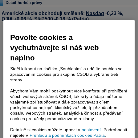
Detail horké zprávy
Americké akcie obchodují smíšeně:
Nasdaq
-0,23 %,
DJIA
+0,06 %, S&P500 -0,18 % (Patria)
Povolte cookies a
vychutnávejte si náš web
naplno
Stačí kliknout na tlačítko „Souhlasím“ a udělíte souhlas se
zpracováním cookies pro skupinu ČSOB a vybrané třetí
strany.
Abychom Vám mohli poskytnout více komfortu při prohlížení
všech webových stránek ČSOB, tak si tyto údaje můžeme
vzájemně zpřístupňovat a dále zpracovávat s cílem
poskytnout co nejlepší klientský zážitek, tj. přizpůsobení
obsahu webových stránek, analytická činnost a předávání
cookies pro účely personalizované reklamy.
Detailně si cookies můžete upravit v
nastavení
. Podrobnosti
najdete v
Přehledu a podmínkách cookies Patria
.