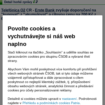
Detail horké zprávy
Telefónica O2
CR -
Erste Bank
zvyšuje doporučení na
"kupovat" z "akumulovat" a cílovou cenu na 700
Kč
z
650
Kč
(Thomson Financial)
Povolte cookies a
vychutnávejte si náš web
naplno
Stačí kliknout na tlačítko „Souhlasím“ a udělíte souhlas se
zpracováním cookies pro skupinu ČSOB a vybrané třetí
strany.
Abychom Vám mohli poskytnout více komfortu při prohlížení
všech webových stránek ČSOB, tak si tyto údaje můžeme
vzájemně zpřístupňovat a dále zpracovávat s cílem
poskytnout co nejlepší klientský zážitek, tj. přizpůsobení
obsahu webových stránek, analytická činnost a předávání
cookies pro účely personalizované reklamy.
Detailně si cookies můžete upravit v
nastavení
. Podrobnosti
najdete v
Přehledu a podmínkách cookies Patria
.