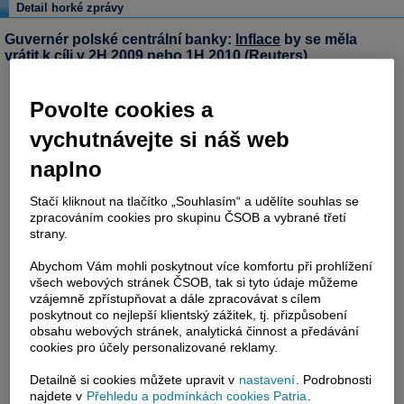
Detail horké zprávy
Guvernér polské centrální banky:
Inflace
by se měla
vrátit k cíli v 2H 2009 nebo 1H 2010 (Reuters)
Povolte cookies a
vychutnávejte si náš web
naplno
Stačí kliknout na tlačítko „Souhlasím“ a udělíte souhlas se
zpracováním cookies pro skupinu ČSOB a vybrané třetí
strany.
Abychom Vám mohli poskytnout více komfortu při prohlížení
všech webových stránek ČSOB, tak si tyto údaje můžeme
vzájemně zpřístupňovat a dále zpracovávat s cílem
poskytnout co nejlepší klientský zážitek, tj. přizpůsobení
obsahu webových stránek, analytická činnost a předávání
cookies pro účely personalizované reklamy.
Detailně si cookies můžete upravit v
nastavení
. Podrobnosti
najdete v
Přehledu a podmínkách cookies Patria
.