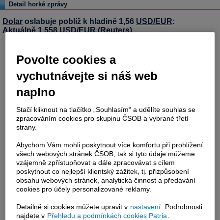
Detail horké zprávy
Dolar
oslabuje poblíž k hladině 1,56
USD/EUR
:
Aktuálně 1,558
USD/EUR
(Reuters)
Povolte cookies a
vychutnávejte si náš web
naplno
Stačí kliknout na tlačítko „Souhlasím“ a udělíte souhlas se
zpracováním cookies pro skupinu ČSOB a vybrané třetí
strany.
Abychom Vám mohli poskytnout více komfortu při prohlížení
všech webových stránek ČSOB, tak si tyto údaje můžeme
vzájemně zpřístupňovat a dále zpracovávat s cílem
poskytnout co nejlepší klientský zážitek, tj. přizpůsobení
obsahu webových stránek, analytická činnost a předávání
cookies pro účely personalizované reklamy.
Detailně si cookies můžete upravit v
nastavení
. Podrobnosti
najdete v
Přehledu a podmínkách cookies Patria
.