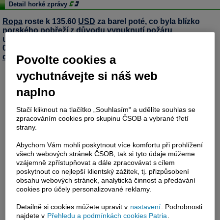
Detail horké zprávy
Ropa
roste k 135.60
USD
za barel poté, co byla blízko
norského pobřeží z důvodu vypuknutí požáru
uzavřena plošina těžící ropu a zemní plyn v objemu 150
000 barelů denně. Vliv na růst ceny má též klesající
dolar
1.5485. (Bloomberg)
Povolte cookies a
vychutnávejte si náš web
naplno
Stačí kliknout na tlačítko „Souhlasím“ a udělíte souhlas se
zpracováním cookies pro skupinu ČSOB a vybrané třetí
strany.
Abychom Vám mohli poskytnout více komfortu při prohlížení
všech webových stránek ČSOB, tak si tyto údaje můžeme
vzájemně zpřístupňovat a dále zpracovávat s cílem
poskytnout co nejlepší klientský zážitek, tj. přizpůsobení
obsahu webových stránek, analytická činnost a předávání
cookies pro účely personalizované reklamy.
Detailně si cookies můžete upravit v
nastavení
. Podrobnosti
najdete v
Přehledu a podmínkách cookies Patria
.