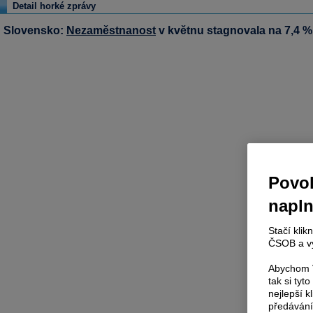
Detail horké zprávy
Slovensko:
Nezaměstnanost
v květnu stagnovala na 7,4 %
Povol
napl
Stačí klik
ČSOB a vy
Abychom V
tak si ty
nejlepší k
předávání