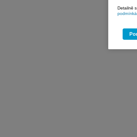
Detailně 
podmínkác
Pou