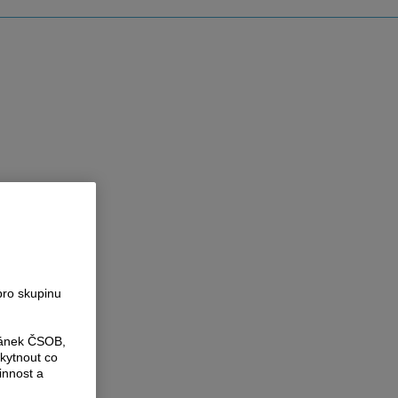
pro skupinu
ránek ČSOB,
kytnout co
innost a