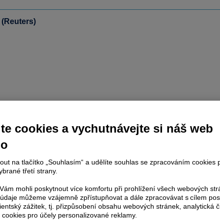
 (Reuters)
te cookies a vychutnávejte si náš web
no
nout na tlačítko „Souhlasím“ a udělíte souhlas se zpracováním cookies 
brané třetí strany.
ám mohli poskytnout více komfortu při prohlížení všech webových st
to údaje můžeme vzájemně zpřístupňovat a dále zpracovávat s cílem pos
lientský zážitek, tj. přizpůsobení obsahu webových stránek, analytická č
 cookies pro účely personalizované reklamy.