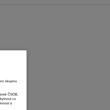
pro skupinu
ránek ČSOB,
kytnout co
innost a