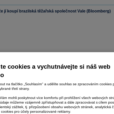
e jí koupí brazilská těžařská společnost Vale (Bloomberg)
te cookies a vychutnávejte si náš web
no
nout na tlačítko „Souhlasím“ a udělíte souhlas se zpracováním cookies 
brané třetí strany.
ám mohli poskytnout více komfortu při prohlížení všech webových st
to údaje můžeme vzájemně zpřístupňovat a dále zpracovávat s cílem pos
lientský zážitek, tj. přizpůsobení obsahu webových stránek, analytická č
 cookies pro účely personalizované reklamy.