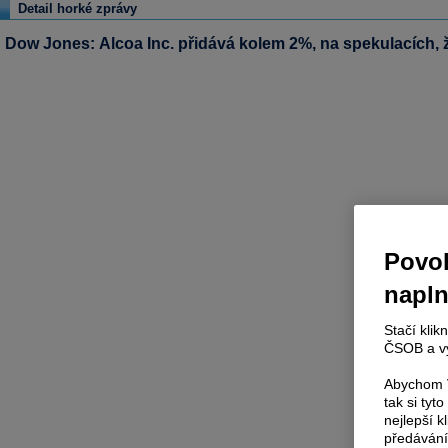
Detail horké zprávy
Dow Jones: Alcoa Inc. přidává kolem 2%, na spekulacích, ž
Povol
napl
Stačí klik
ČSOB a vy
Abychom V
tak si ty
nejlepší k
předávání