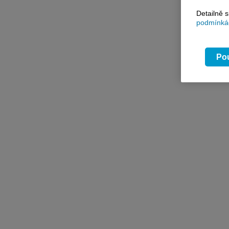
Detailně 
podmínkác
Pou