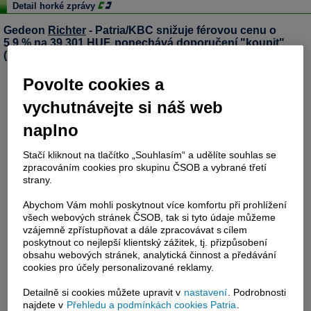
Detail horké zprávy
Gedeon
Richter
- Patria/KBC snižuje férovou cenu o
5,9 % na 39.301 HUF, ponechává doporučení "koupit"
(Patria)
Povolte cookies a
vychutnávejte si náš web
naplno
Stačí kliknout na tlačítko „Souhlasím“ a udělíte souhlas se
zpracováním cookies pro skupinu ČSOB a vybrané třetí
strany.
Abychom Vám mohli poskytnout více komfortu při prohlížení
všech webových stránek ČSOB, tak si tyto údaje můžeme
vzájemně zpřístupňovat a dále zpracovávat s cílem
poskytnout co nejlepší klientský zážitek, tj. přizpůsobení
obsahu webových stránek, analytická činnost a předávání
cookies pro účely personalizované reklamy.
Detailně si cookies můžete upravit v
nastavení
. Podrobnosti
najdete v
Přehledu a podmínkách cookies Patria
.