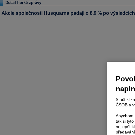
Detail horké zprávy
Akcie společnosti Husquarna padají o 8,9 % po výsledcích
Povol
napl
Stačí klik
ČSOB a vy
Abychom V
tak si ty
nejlepší k
předávání