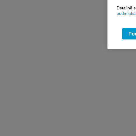
Detailně 
podmínkác
Pou