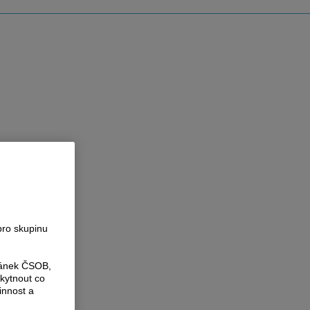
pro skupinu
ránek ČSOB,
kytnout co
innost a