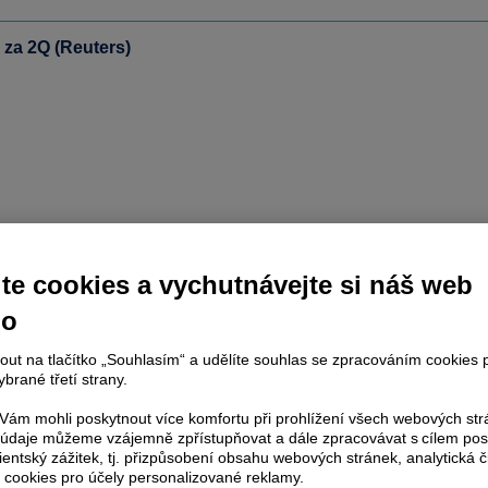
 za 2Q (Reuters)
te cookies a vychutnávejte si náš web
no
nout na tlačítko „Souhlasím“ a udělíte souhlas se zpracováním cookies 
brané třetí strany.
ám mohli poskytnout více komfortu při prohlížení všech webových st
to údaje můžeme vzájemně zpřístupňovat a dále zpracovávat s cílem pos
lientský zážitek, tj. přizpůsobení obsahu webových stránek, analytická č
 cookies pro účely personalizované reklamy.