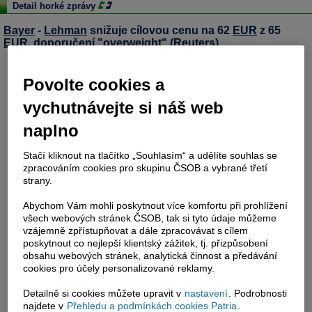
Detail horké zprávy
Bayer
-
Lehman
snižuje cílovou cenu na 62
EUR
z 65
EUR
, doporučení "overweight" (Reuters)
Povolte cookies a
vychutnávejte si náš web
naplno
Stačí kliknout na tlačítko „Souhlasím“ a udělíte souhlas se
zpracováním cookies pro skupinu ČSOB a vybrané třetí
strany.
Abychom Vám mohli poskytnout více komfortu při prohlížení
všech webových stránek ČSOB, tak si tyto údaje můžeme
vzájemně zpřístupňovat a dále zpracovávat s cílem
poskytnout co nejlepší klientský zážitek, tj. přizpůsobení
obsahu webových stránek, analytická činnost a předávání
cookies pro účely personalizované reklamy.
Detailně si cookies můžete upravit v
nastavení
. Podrobnosti
najdete v
Přehledu a podmínkách cookies Patria
.